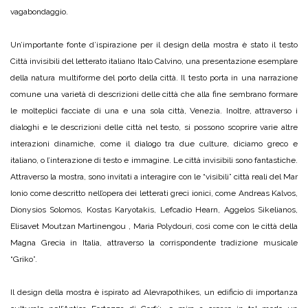
vagabondaggio.
Un’importante fonte d’ispirazione per il design della mostra è stato il testo
Città invisibili del letterato italiano Italo Calvino, una presentazione esemplare
della natura multiforme del porto della città. Il testo porta in una narrazione
comune una varietà di descrizioni delle città che alla fine sembrano formare
le molteplici facciate di una e una sola città, Venezia. Inoltre, attraverso i
dialoghi e le descrizioni delle città nel testo, si possono scoprire varie altre
interazioni dinamiche, come il dialogo tra due culture, diciamo greco e
italiano, o l’interazione di testo e immagine. Le città invisibili sono fantastiche.
Attraverso la mostra, sono invitati a interagire con le “visibili” città reali del Mar
Ionio come descritto nell’opera dei letterati greci ionici, come Andreas Kalvos,
Dionysios Solomos, Kostas Karyotakis, Lefcadio Hearn, Aggelos Sikelianos,
Elisavet Moutzan Martinengou , Maria Polydouri, così come con le città della
Magna Grecia in Italia, attraverso la corrispondente tradizione musicale
“Griko”.
Il design della mostra è ispirato ad Alevrapothikes, un edificio di importanza