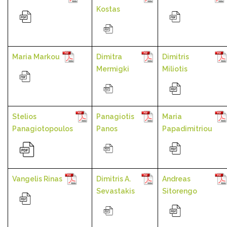
Kostas
Maria Markou
Dimitra
Dimitris
Mermigki
Miliotis
Stelios
Panagiotis
Maria
Panagiotopoulos
Panos
Papadimitriou
Vangelis Rinas
Dimitris A.
Andreas
Sevastakis
Sitorengo