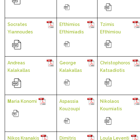
Socrates
Efthimios
Tzimis
Yiannoudes
Efthimiadis
Efthimiou
Andreas
George
Christophoros
Kalakallas
Kalakallas
Katsadiotis
Μaria Konomi
Aspassia
Nikolaos
Kouzoupi
Kourniatis
Nikos Kranakis
Dimitris
Loula Leventi