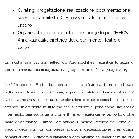
Curating: progettazione, realizzazione, documentazione
scientifica, architetto Dr. Efrossyni Tsakiri e artista visivo
urbano
Organizzatore e coordinatore del progetto per l’HMCS,
Anna Kalafataki, direttrice del dipartimento “Teatro e
danza”).
La mostra sarà ospitata nell’edificio Alevrapothikes nell’antica fortezza di
Corfù. La mostra sarà inaugurata il 21 giugno e durerà fino al 7 luglio 2019.
Nell’affresco della Flotilla, la rappresentazione più antica di un porto trovato
nello scavo di Akrotiri a Santorini, la parte orientale è chiamata “Apoplus”
(vela). La mostra si concentra sull’esplorazione di questo concetto polisemico,
creando un ambiente multiforme che si riferisce al porto come uno spazio
intermedio, una soglia tra la città e il mare. Metaforicamente, porto, città e
mare diventeranno i simboli dell’azione, il mondo interiore dell’uomo e il
viaggio della vita. La complessa struttura dell’esposizione crea quadri
semantici, che il visitatore è chiamato a desymbolize nell’esperienza del suo