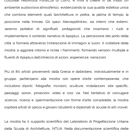
culturale nell’Antica Fortezza di Corfù, e mira a creare in tal modo un
ambiente audiovisivo atmosferico, evidenziando la sua qualità estetica unica
che combina elementi quali l’architettura in pietra, la patina di tempo, la
posizione nella trincea. Gli spazi Alevrapothikes, sia interni che esterni,
saranno portatori di significati, protagonisti che incarnano i ruoli e
implementano il contesto narrativo di Apoplus. La percezione del porto della
città si formerà attraverso l’interazione di immagini e suoni. Il visitatore della
mostra si aggirerà intorno e ricrea i frammenti, formando versioni multiple e
fluenti di Apoplus dall’intreccio di azioni, esperienze, narrazioni.
Più di 80 artisti provenienti dalla Grecia e dall’estero, individualmente e in
gruppo, partecipano alla mostra con opere d’arte contemporanea, che
includono dipinti, fotografie, incisioni, sculture, installazioni site specific,
paesaggi sonori, proiezioni video e così via. Nel tentativo di coniugare
scienza, ricerca e sperimentazione con forme d’arte consolidate, la mostra
ospiterà artisti di spicco e giovani (studenti e diplomati di scuole di arti visive).
La mostra ha il supporto scientifico del Laboratorio di Progettazione Urbana
della Scuola di Architettura, NTUA. Nella documentazione scientifica delle