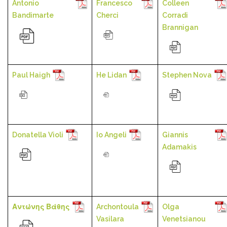
Antonio
Francesco
Colleen
Bandimarte
Cherci
Corradi
Brannigan
Paul Haigh
He Lidan
Stephen Nova
Donatella Violi
Io Angeli
Giannis
Adamakis
Αντώνης Βάθης
Archontoula
Olga
Vasilara
Venetsianou