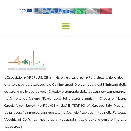
Skip
to
content
L’Esposizione APOPLUS, Città invisibili e città greche Porti dello Ionio: dialoghi
di arte visiva tra litterateurs e Calvino greci, è organizzata dal Ministero della
cultura e dello sport greco, Direzione generale della cultura contemporanea,
nell’ambito dell’azione “Parco della letteratura viaggia in Grecia e Magna
Grecia “, con l’acronimo POLYSEMI del” INTERREG VA Greece Italy Program
2014-2020 “La mostra sarà ospitata nell’edificio Alevrapothikes nella Fortezza
Vecchia di Corfù. La mostra sarà inaugurata il 21 giugno e correre fino al 7
luglio 2019.