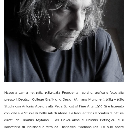
Nasce a Lamia nel 1964. 1982-1984 Frequenta i corsi di grafica e fotografia
presso il Deutsch College Grafik und Design (Anhang Munchen). 1984 – 1985
Studia con Antonis Apergis alla Petra School of Fine Arts. 1990 Si è laureato
con lode alla Scuola di Belle Arti di Atene. Ha frequentato i laboratori di pittura
diretti da Dimitris Mytaras, Elias Dekoulakos e Chronis Botsoglou e il
laboratorio di incisione diretto da Thanassis Exarhopoulos. Le sue opere