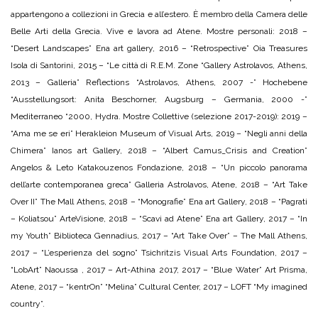
appartengono a collezioni in Grecia e all’estero. È membro della Camera delle
Belle Arti della Grecia. Vive e lavora ad Atene. Mostre personali: 2018 –
“Desert Landscapes” Ena art gallery, 2016 – “Retrospective” Oia Treasures
Isola di Santorini, 2015 – “Le città di R.E.M. Zone “Gallery Astrolavos, Athens,
2013 – Galleria” Reflections “Astrolavos, Athens, 2007 -” Hochebene
“Ausstellungsort: Anita Beschorner, Augsburg – Germania, 2000 -”
Mediterraneo “2000, Hydra. Mostre Collettive (selezione 2017-2019): 2019 –
“Ama me se eri” Herakleion Museum of Visual Arts, 2019 – “Negli anni della
Chimera” Ianos art Gallery, 2018 – “Albert Camus_Crisis and Creation”
Angelos & Leto Katakouzenos Fondazione, 2018 – “Un piccolo panorama
dell’arte contemporanea greca” Galleria Astrolavos, Atene, 2018 – “Art Take
Over II” The Mall Athens, 2018 – “Monografie” Ena art Gallery, 2018 – “Pagrati
– Koliatsou” ArteVisione, 2018 – “Scavi ad Atene” Ena art Gallery, 2017 – “In
my Youth” Biblioteca Gennadius, 2017 – “Art Take Over” – The Mall Athens,
2017 – “L’esperienza del sogno” Tsichritzis Visual Arts Foundation, 2017 –
“LobArt” Naoussa , 2017 – Art-Athina 2017, 2017 – “Blue Water” Art Prisma,
Atene, 2017 – “kentrOn” “Melina” Cultural Center, 2017 – LOFT “My imagined
country”.