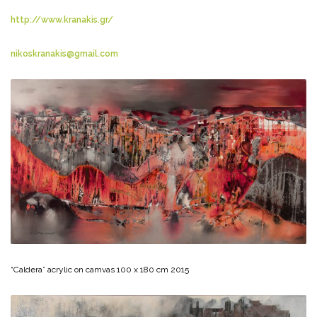
http://www.kranakis.gr/
nikoskranakis@gmail.com
“Caldera” acrylic on camvas 100 x 180 cm 2015