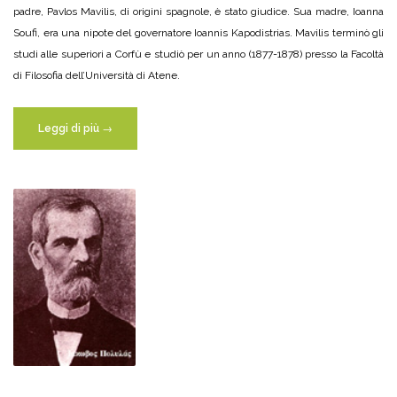
padre, Pavlos Mavilis, di origini spagnole, è stato giudice. Sua madre, Ioanna
Soufi, era una nipote del governatore Ioannis Kapodistrias. Mavilis terminò gli
studi alle superiori a Corfù e studiò per un anno (1877-1878) presso la Facoltà
di Filosofia dell’Università di Atene.
“Di
Leggi di più
→
Lorentzo
Mavilis”