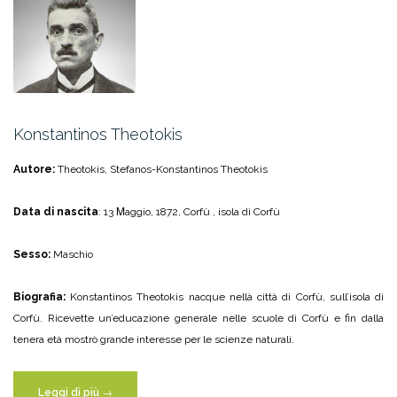
Konstantinos Theotokis
Autore:
Theotokis, Stefanos-Konstantinos Theotokis
Data di nascita
: 13 Μaggio, 1872, Corfù , isola di Corfù
Sesso:
Maschio
Biografia:
Konstantinos Theotokis nacque nellà città di Corfù, sull’isola di
Corfù. Ricevette un’educazione generale nelle scuole di Corfù e fin dalla
tenera età mostrò grande interesse per le scienze naturali.
“Konstantinos
Leggi di più
→