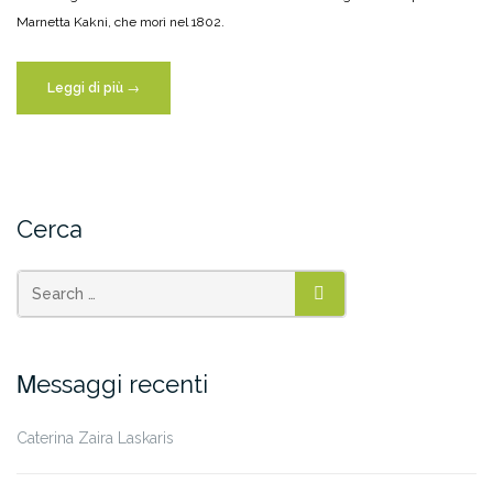
Marnetta Kakni, che morì nel 1802.
“Di
Leggi di più
→
Dionysios
Solomos”
Cerca
SEARCH
Μessaggi recenti
Caterina Zaira Laskaris