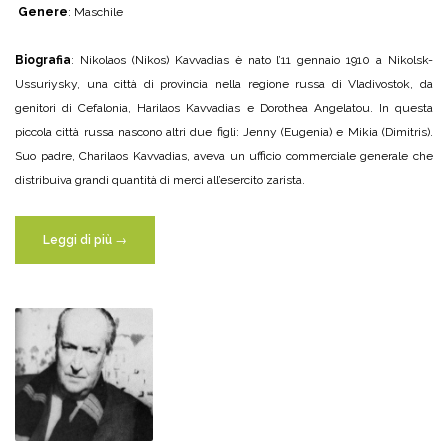
Genere
: Maschile
Biografia
: Nikolaos (Nikos) Kavvadias è nato l’11 gennaio 1910 a Nikolsk-
Ussuriysky, una città di provincia nella regione russa di Vladivostok, da
genitori di Cefalonia, Harilaos Kavvadias e Dorothea Angelatou. In questa
piccola città russa nascono altri due figli: Jenny (Eugenia) e Mikia (Dimitris).
Suo padre, Charilaos Kavvadias, aveva un ufficio commerciale generale che
distribuiva grandi quantità di merci all’esercito zarista.
“Di
Leggi di più
→
Nikolaos
Kavvadias”