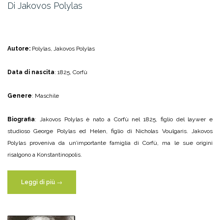
Di Jakovos Polylas
Autore:
Polylas, Jakovos Polylas
Data di nascita
: 1825, Corfù
Genere
: Maschile
Biografia
: Jakovos Polylas è nato a Corfù nel 1825, figlio del laywer e
studioso George Polylas ed Helen, figlio di Nicholas Voulgaris. Jakovos
Polylas proveniva da un’importante famiglia di Corfù, ma le sue origini
risalgono a Konstantinopolis.
“Di
Leggi di più
→
Jakovos
Polylas”