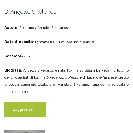
Di Angelos Sikelianos
Autore:
Sikelianos, Angelos Sikelianos
Data di nascita
: 15 marzo 1884, Lefkada, Isole Ioniche
Sesso:
Maschio
Biografia
: Angelos Sikelianos è nata il 15 marzo 1884 a Lefkada. Fu l’ultimo
dei cinque figli di Ioannis Sikelianos, professore di italiano e francese presso
la scuola superiore locale, e di Haricleia Sikelianou, una donna coltivata e
fatta dall’uomo.
“Di
Leggi di più
→
Angelos
Sikelianos”