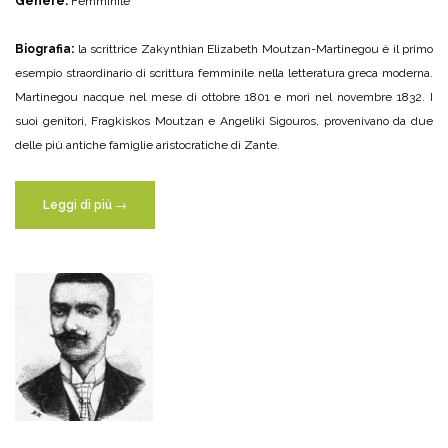
Genere:
Femminile
Biografia:
la scrittrice Zakynthian Elizabeth Moutzan-Martinegou è il primo
esempio straordinario di scrittura femminile nella letteratura greca moderna.
Martinegou nacque nel mese di ottobre 1801 e morì nel novembre 1832. I
suoi genitori, Fragkiskos Moutzan e Angeliki Sigouros, provenivano da due
delle più antiche famiglie aristocratiche di Zante.
“Elizabeth
Leggi di più
→
Moutzan-
Martinegkou”