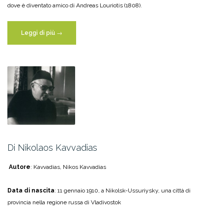
dove è diventato amico di Andreas Louriotis (1808).
“Di
Leggi di più
→
Andrea
Kalvo”
Di Nikolaos Kavvadias
Autore
: Kavvadias, Nikos Kavvadias
Data di nascita
: 11 gennaio 1910, a Nikolsk-Ussuriysky, una città di
provincia nella regione russa di Vladivostok