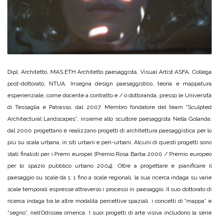
Dipl. Architetto, MAS.ETH Architetto paesaggista, Visual Artist ASFA. Collega
post-dottorato, NTUA. Insegna design paesaggistico, teoria e mappatura
esperienziale, come docente a contratto e / o dottoranda, presso le Università
di Tessaglia e Patrasso, dal 2007. Membro fondatore del team “Sculpted
Architectural Landscapes”, insieme allo scultore paesaggista Nella Golanda:
dal 2000 progettano e realizzano progetti di architettura paesaggistica per lo
più su scala urbana, in siti urbani e peri-urbani. Alcuni di questi progetti sono
stati finalisti per i Premi europei [Premio Rosa Barba 2000 / Premio europeo
per lo spazio pubblico urbano 2004]. Oltre a progettare e pianificare il
paesaggio su scale da 1: 1 fino a scale regionali, la sua ricerca indaga su varie
scale temporali espresse attraverso i processi in paesaggio. Il suo dottorato di
ricerca indaga tra le altre modalità percettive spaziali, i concetti di “mappa” e
“segno”, nell’Odissea omerica. I suoi progetti di arte visiva includono la serie