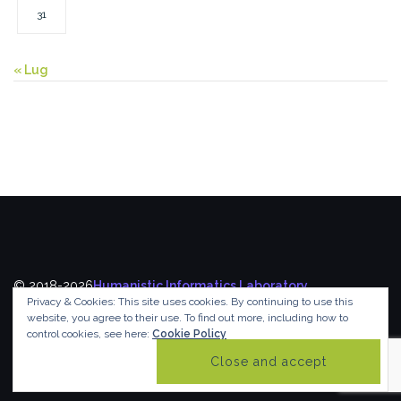
31
« Lug
© 2018-2026
Humanistic Informatics Laboratory
,
Privacy & Cookies: This site uses cookies. By continuing to use this
Department of Informatics
,
Ionian University
website, you agree to their use.
To find out more, including how to
control cookies, see here:
Cookie Policy