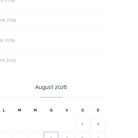
une 2019
ay 2019
ril 2019
August 2026
L
M
M
G
V
S
D
1
2