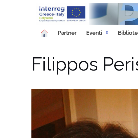
Skip
to
content
Partner
Eventi
Bibliot
Filippos Peris