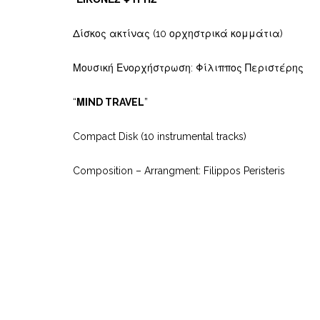
Δίσκος ακτίνας (10 ορχηστρικά κομμάτια)
Μουσική Ενορχήστρωση: Φίλιππος Περιστέρης
“
ΜΙND TRAVEL
”
Compact Disk (10 instrumental tracks)
Composition – Arrangment: Filippos Peristeris