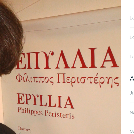
L
L
L
A
Ju
N
M