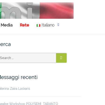
Media
Rete
Italiano
erca
SEARCH
essaggi recenti
terina Zaira Laskaris
heatre Workshop POLYSEMI_TARANTO