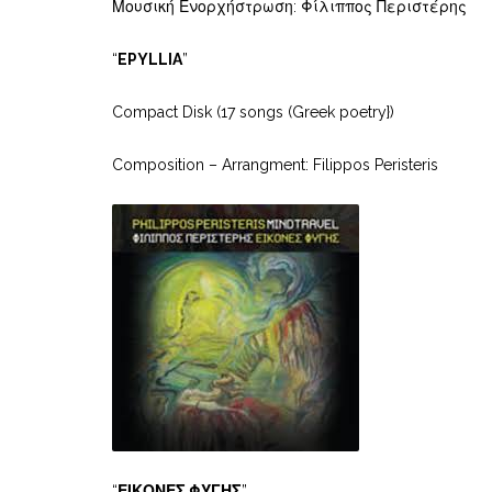
Μουσική Ενορχήστρωση: Φίλιππος Περιστέρης
“
EPYLLIA
”
Compact Disk (17 songs (Greek poetry})
Composition – Arrangment: Filippos Peristeris
“
ΕΙΚΟΝΕΣ ΦΥΓΗΣ
”