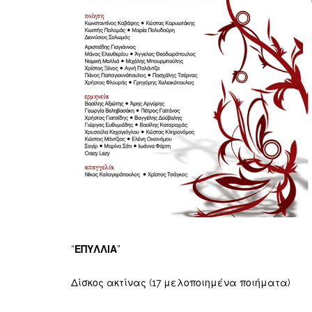
“
ΕΠΥΛΛΙΑ
”
Δίσκος ακτίνας (17 μελοποιημένα ποιήματα)