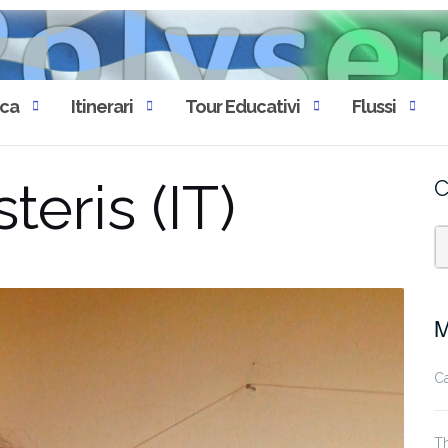
eca
Itinerari
Tour Educativi
Flussi
teris (IT)
C
Μ
Ca
T