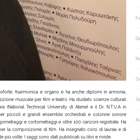
F
D
N
O
anoforte, fisarmonica e organo e ha anche diplomi in armonia,
ione musicale per film e teatro. Ha studiato scienze culturali
S
ra (National Technical University di Atene) e il Dr. N.T.U.A in
 per piccoli e grandi ensemble orchestrali e colonne sonore
A
lungometraggi e cortometraggi e oltre 100 canzoni registrate. Ha
 per la composizione di film. Ha insegnato corsi di laurea e di
volte. I saggi sono stati pubblicati su libri e riviste.
Ju