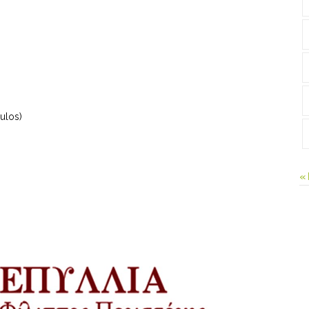
ulos)
«