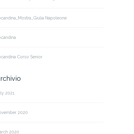
ocandina_Mostra_Giulia Napoleone
ocandina
ocandina Corso Senior
rchivio
ly 2021
ovember 2020
arch 2020