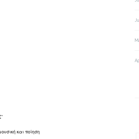
J
M
Ap
Σ
”
ουσική και ποίηση