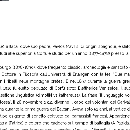
0 a Itaca, dove suo padre, Pavlos Mavilis, di origini spagnole, è stat
tudi alle superiori a Corfù e studiò per un anno (1877-1878) presso la Fa
burgo (1878-1890), dove frequentò classici, archeologia e sanscrito e s
ottore in Filosofia dall’Università di Erlangen con la tesi “Due manos
n i ribelli nelle montagne cretesi. E nel 1897 durante la guerra gre
el 1910 fu eletto deputato di Corfù sotto Eleftherios Venizelos. Il
uestione linguistica (dimotiki vs kathareusa). La frase “Il linguaggio v
glossa”. Il 28 novembre 1912, divenne il capo dei volontari dei Gariv
na durante la prima guerra dei Balcani. Aveva solo 52 anni, al vertice 
 tipo esigente di sonetto coltivato dai parnassisti francesi. Appartie
ria (Patrida) e coloro che caddero sul campo di battaglia (A Patrida
tos), sottolinea l’amore per la madre, (Amilita , Afierosi), il valore 