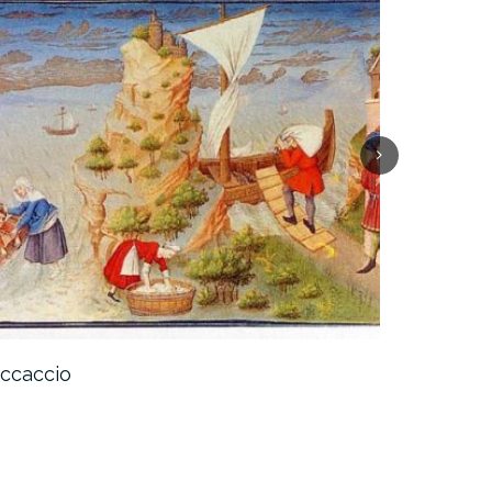
ccaccio
Niccolò T