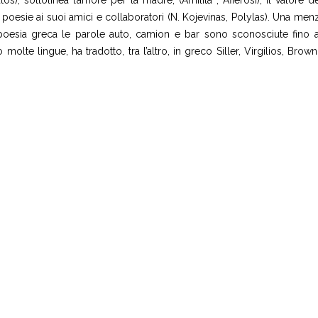
 poesie ai suoi amici e collaboratori (N. Kojevinas, Polylas). Una me
a poesia greca le parole auto, camion e bar sono sconosciute fino a
olte lingue, ha tradotto, tra l’altro, in greco Siller, Virgilios, Brow