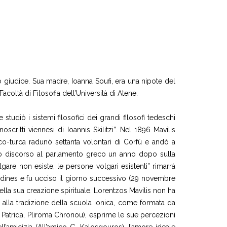
o giudice. Sua madre, Ioanna Soufi, era una nipote del
coltà di Filosofia dell’Università di Atene.
tudiò i sistemi filosofici dei grandi filosofi tedeschi
critti viennesi di Ioannis Skilitzi”. Nel 1896 Mavilis
co-turca radunò settanta volontari di Corfù e andò a
 suo discorso al parlamento greco un anno dopo sulla
olgare non esiste, le persone volgari esistenti” rimarrà
aldines e fu ucciso il giorno successivo (29 novembre
della sua creazione spirituale. Lorentzos Mavilis non ha
ne alla tradizione della scuola ionica, come formata da
, Patrida, Pliroma Chronou), esprime le sue percezioni
dell’amicizia (All’amico G. Kalosgouros), l’amore ideale