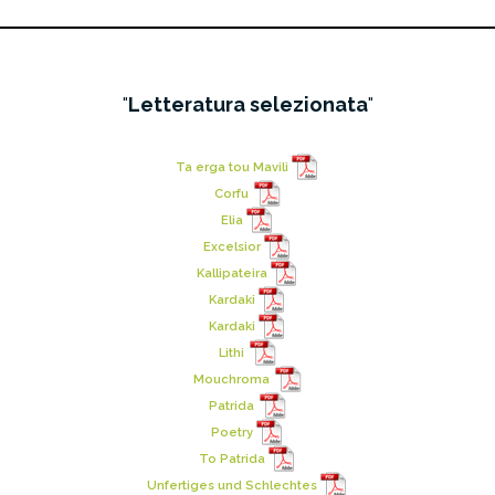
Letteratura selezionata
Ta erga tou Mavili
Corfu
Elia
Excelsior
Kallipateira
Kardaki
Kardaki
Lithi
Mouchroma
Patrida
Poetry
To Patrida
Unfertiges und Schlechtes