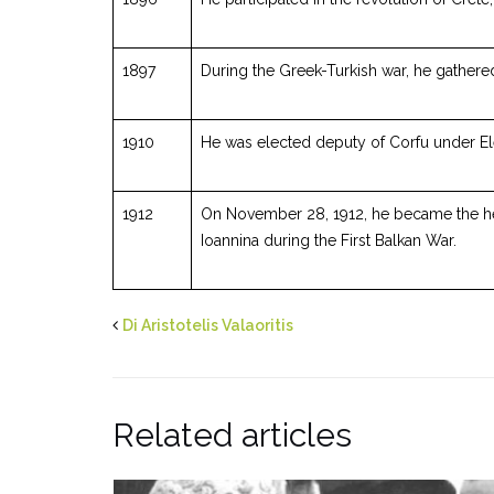
1897
During the Greek-Turkish war, he gathered
1910
He was elected deputy of Corfu under Ele
1912
On November 28, 1912, he became the head
Ioannina during the First Balkan War.
Di Aristotelis Valaoritis
Related articles