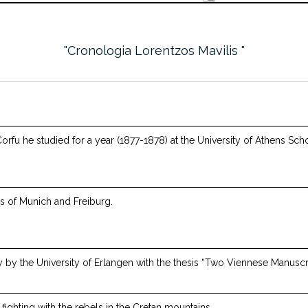
Cronologia Lorentzos Mavilis
 Corfu he studied for a year (1877-1878) at the University of Athens Sc
es of Munich and Freiburg.
by the University of Erlangen with the thesis “Two Viennese Manuscrip
 fighting with the rebels in the Cretan mountains.