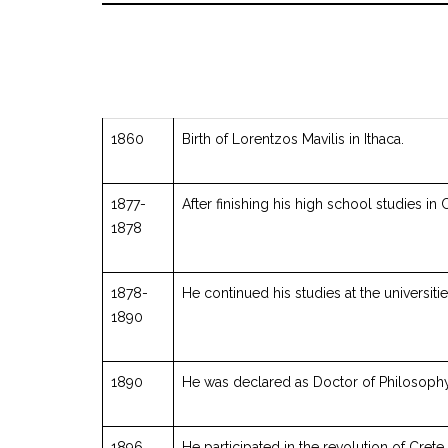
1860
Birth of Lorentzos Mavilis in Ithaca.
1877-
After finishing his high school studies in
1878
1878-
He continued his studies at the universiti
1890
1890
He was declared as Doctor of Philosophy 
1896
He participated in the revolution of Crete,