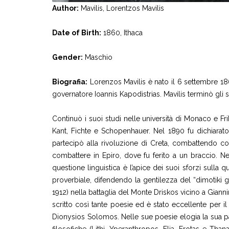
Author:
Mavilis, Lorentzos Mavilis
Date of Birth:
1860, Ithaca
Gender:
Maschio
Biografia:
Lorenzos Mavilis è nato il 6 settembre 186
governatore Ioannis Kapodistrias. Mavilis terminò gli s
Continuò i suoi studi nelle università di Monaco e Fri
Kant, Fichte e Schopenhauer. Nel 1890 fu dichiarato D
partecipò alla rivoluzione di Creta, combattendo co
combattere in Epiro, dove fu ferito a un braccio. N
questione linguistica è l’apice dei suoi sforzi sulla q
proverbiale, difendendo la gentilezza del “dimotiki 
1912) nella battaglia del Monte Driskos vicino a Gianni
scritto così tante poesie ed è stato eccellente per il
Dionysios Solomos. Nelle sue poesie elogia la sua pat
filosofiche (Lithi, Yperanthropos, Elia, Erotas e Thana