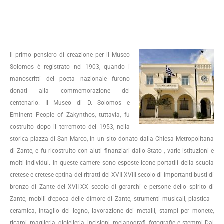
Il primo pensiero di creazione per il Museo
Solomos è registrato nel 1903, quando i
manoscritti del poeta nazionale furono
donati alla commemorazione del
centenario. Il Museo di D. Solomos e
Eminent People of Zakynthos, tuttavia, fu
costruito dopo il terremoto del 1953, nella
storica piazza di San Marco, in un sito donato dalla Chiesa Metropolitana
di Zante, e fu ricostruito con aiuti finanziari dallo Stato , varie istituzioni e
molti individui. In queste camere sono esposte icone portatili della scuola
cretese e cretese-eptina dei ritratti del XVII-XVIII secolo di importanti busti di
bronzo di Zante del XVII-XX secolo di gerarchi e persone dello spirito di
Zante, mobili d’epoca delle dimore di Zante, strumenti musicali, plastica -
ceramica, intaglio del legno, lavorazione dei metalli, stampi per monete,
ricami, maglieria, gioielleria, incisioni, melanografi, fotografie e stemmi Dal