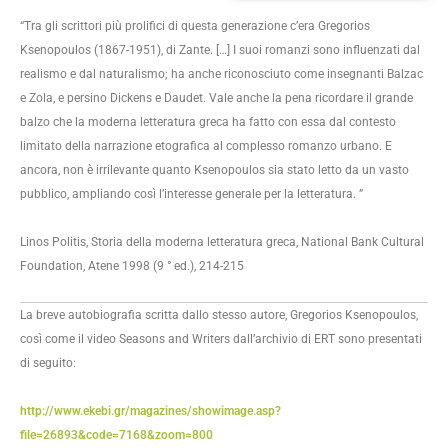
“Tra gli scrittori più prolifici di questa generazione c’era Gregorios
Ksenopoulos (1867-1951), di Zante. […] I suoi romanzi sono influenzati dal
realismo e dal naturalismo; ha anche riconosciuto come insegnanti Balzac
e Zola, e persino Dickens e Daudet. Vale anche la pena ricordare il grande
balzo che la moderna letteratura greca ha fatto con essa dal contesto
limitato della narrazione etografica al complesso romanzo urbano. E
ancora, non è irrilevante quanto Ksenopoulos sia stato letto da un vasto
pubblico, ampliando così l’interesse generale per la letteratura. ”
Linos Politis, Storia della moderna letteratura greca, National Bank Cultural
Foundation, Atene 1998 (9 ° ed.), 214-215
La breve autobiografia scritta dallo stesso autore, Gregorios Ksenopoulos,
così come il video Seasons and Writers dall’archivio di ERT sono presentati
di seguito:
http://www.ekebi.gr/magazines/showimage.asp?
file=26893&code=7168&zoom=800