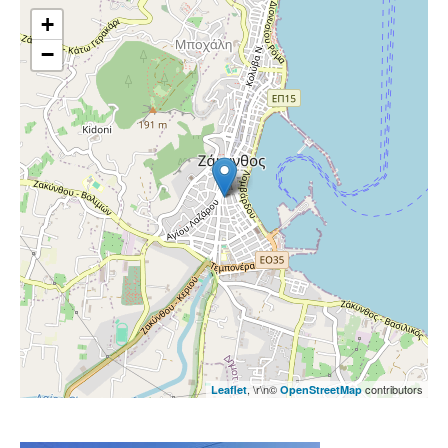
+
−
, \r\n©
contributors
Leaflet
OpenStreetMap