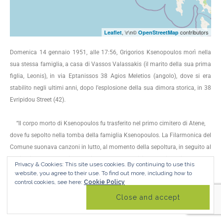
, \r\n©
contributors
Leaflet
OpenStreetMap
Domenica 14 gennaio 1951, alle 17:56, Grigorios Ksenopoulos morì nella
sua stessa famiglia, a casa di Vassos Valassakis (il marito della sua prima
figlia, Leonis), in via Eptanissos 38 Agios Meletios (angolo), dove si era
stabilito negli ultimi anni, dopo l’esplosione della sua dimora storica, in 38
Evripidou Street (42).
“Il corpo morto di Ksenopoulos fu trasferito nel primo cimitero di Atene,
dove fu sepolto nella tomba della famiglia Ksenopoulos. La Filarmonica del
Comune suonava canzoni in lutto, al momento della sepoltura, in seguito al
desiderio del defunto, il lutto triste della composizione “Eroica” di Beethoven
Privacy & Cookies: This site uses cookies. By continuing to use this
fu risolto. La bara portata da famosi scrittori e letterati, in onore del malato.
website, you agree to their use.
To find out more, including how to
control cookies, see here:
Cookie Policy
La scultura della figura del defunto è stata presa dagli scultori Natsios e
Lamare. Il funerale era una spesa pubblica, la maggior parte delle corone
erano depositate. “