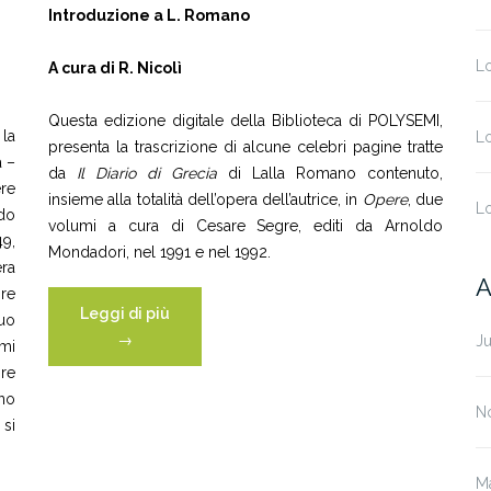
Introduzione a L. Romano
L
A cura di R. Nicolì
Questa edizione digitale della Biblioteca di POLYSEMI,
 la
L
presenta la trascrizione di alcune celebri pagine tratte
a –
da
Il Diario di Grecia
di Lalla Romano contenuto,
ere
insieme alla totalità dell’opera dell’autrice, in
Opere
, due
L
odo
volumi a cura di Cesare Segre, editi da Arnoldo
49,
Mondadori, nel 1991 e nel 1992.
era
A
ore
“Lalla
Leggi di più
uo
Romano
→
Ju
umi
–
ore
IT”
no
N
si
M