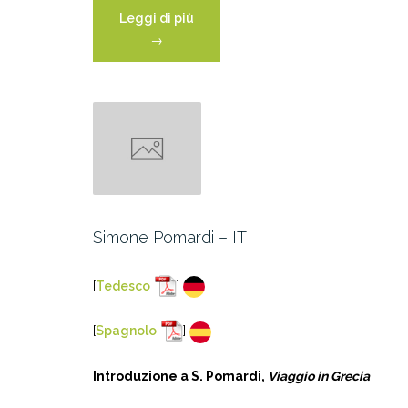
“Niccolò
Leggi di più
Tommaseo
→
–
IT”
Simone Pomardi – IT
[
Tedesco
]
[
Spagnolo
]
Introduzione a S. Pomardi,
Viaggio in Grecia