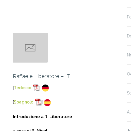
F
D
N
O
Raffaele Liberatore – IT
[
Tedesco
]
S
[
Spagnolo
]
A
Introduzione a R. Liberatore
a cura di R. Nicolì
Ju