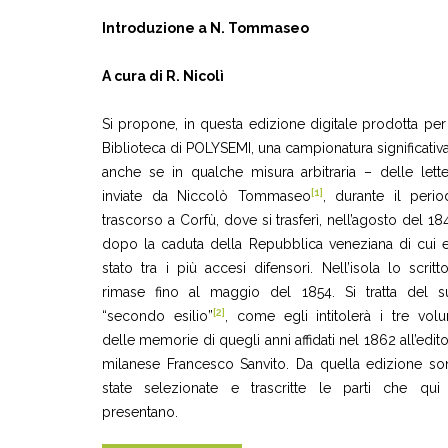
Introduzione a N. Tommaseo
A cura di R. Nicolì
Si propone, in questa edizione digitale prodotta per
Biblioteca di POLYSEMI, una campionatura significativ
anche se in qualche misura arbitraria – delle lett
[1]
inviate da Niccolò Tommaseo
, durante il peri
trascorso a Corfù, dove si trasferì, nell’agosto del 18
dopo la caduta della Repubblica veneziana di cui 
stato tra i più accesi difensori. Nell’isola lo scritt
rimase fino al maggio del 1854. Si tratta del s
[2]
“secondo esilio”
, come egli intitolerà i tre vol
delle memorie di quegli anni affidati nel 1862 all’edit
milanese Francesco Sanvito. Da quella edizione so
state selezionate e trascritte le parti che qui 
presentano.