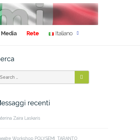
Media
Rete
Italiano
erca
SEARCH
essaggi recenti
terina Zaira Laskaris
heatre Workshop POLYSEMI_TARANTO