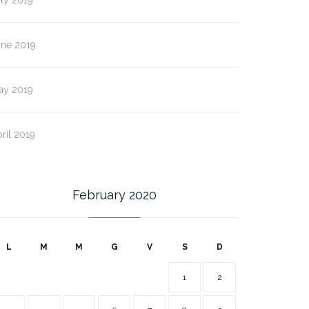
une 2019
ay 2019
ril 2019
February 2020
L
M
M
G
V
S
D
1
2