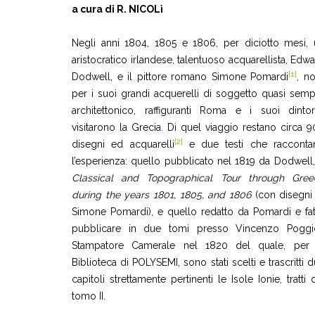
a cura di R. NICOLì
Negli anni 1804, 1805 e 1806, per diciotto mesi, 
aristocratico irlandese, talentuoso acquarellista, Edw
[1]
Dodwell, e il pittore romano Simone Pomardi
, n
per i suoi grandi acquerelli di soggetto quasi sem
architettonico, raffiguranti Roma e i suoi dintor
visitarono la Grecia. Di quel viaggio restano circa 
[2]
disegni ed acquarelli
e due testi che racconta
l’esperienza: quello pubblicato nel 1819 da Dodwell
Classical and Topographical Tour through Gree
during the years 1801, 1805, and 1806
(con disegni 
Simone Pomardi), e quello redatto da Pomardi e fa
pubblicare in due tomi presso Vincenzo Poggio
Stampatore Camerale nel 1820 del quale, per 
Biblioteca di POLYSEMI, sono stati scelti e trascritti 
capitoli strettamente pertinenti le Isole Ionie, tratti 
tomo II.