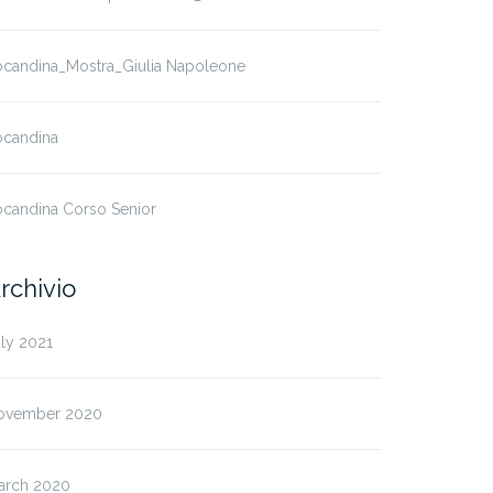
ocandina_Mostra_Giulia Napoleone
ocandina
ocandina Corso Senior
rchivio
ly 2021
ovember 2020
arch 2020