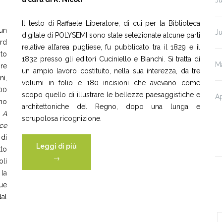
Il testo di Raffaele Liberatore, di cui per la Biblioteca
un
J
digitale di POLYSEMI sono state selezionate alcune parti
ard
relative all’area pugliese, fu pubblicato tra il 1829 e il
oto
1832 presso gli editori Cuciniello e Bianchi. Si tratta di
M
pre
un ampio lavoro costituito, nella sua interezza, da tre
ni,
volumi in folio e 180 incisioni che avevano come
900
scopo quello di illustrare le bellezze paesaggistiche e
Ap
no
architettoniche del Regno, dopo una lunga e
,
A
scrupolosa ricognizione.
ce
di
“Raffaele
Leggi di più
tto
Liberatore
→
li
–
la
IT”
due
dal