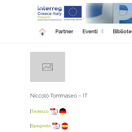
Skip
to
content
Partner
Eventi
Bibliot
Niccolò Tommaseo – IT
[
Tedesco
]
[
Spagnolo
]