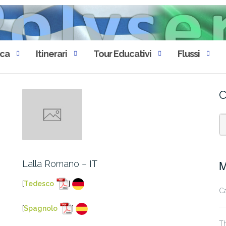
eca
Itinerari
Tour Educativi
Flussi
C
Lalla Romano – IT
Μ
[
Tedesco
]
Ca
[
Spagnolo
]
T