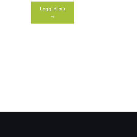
“Simone
Leggi di più
Pomardi
→
–
IT”