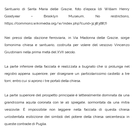
Santuario di Santa Maria delle Grazie, foto d’epoca (di William Henry
Goodyear – Brooklyn Museum, No restrictions,
https://commons.wikimedia.org/w/index.php?curid=31383687)
Nei pressi della stazione ferroviaria, in Via Madonna delle Grazie, sorge
l’omonima chiesa e santuario, costruita per volere del vescovo Vincenzo
Giustiniani nella prima metà del XVII secolo.
La parte inferiore della facciata è realizzata a bugnato che si prolunga nel
registro appena superiore, per disegnare un particolarissimo castello a tre
torri, entro cui si aprono i tre portali della chiesa.
La parte superiore del prospetto principale è letteralmente dominata da una
grandissima aquila coronata con le ali spiegate, sormontata da una mitra
vescovile. È impossibile non leggere nella facciata di questa chiesa
un’ostentata esibizione dei simboli del potere della chiesa seicentesca in
queste contrade di Puglia.