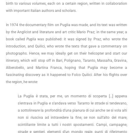
birth to various volumes, each on a certain region, written in collaboration
with important Italian authors and scholars.
In 1974 the documentary film on Puglia was made, and its text was written
by the Anglicist and literature and art critic Mario Praz; in the same year, a
book called
Puglia
was published: it was signed by Praz, who wrote the
introduction, and Quilici, who wrote the texts that gave a commentary on
photographs. Hence, we may ideally get on their helicopter and start our
itinerary, which will stop off in Bari, Polignano, Taranto, Massafra, Gravina,
Alberobello, and Martina Franca, hoping that Puglia may become a
fascinating discovery as it happened to Folco Quilici. After his flights over
the region, he wrote:
La Puglia è stata, per me, un momento di scoperta […] appena
s’entrava in Puglia e s’andava verso Taranto le strade si tendevano,
a sottolineare la profondità d’una pianura di cui anche se si vola alti
non si riusciva ad intravedere la fine, se non sull’alto del mare,
scintillante limite a tutti i nostri spostamenti. Campi, campagne,
strade e sentieri, elementi d’un mondo reale, punti di riferimento