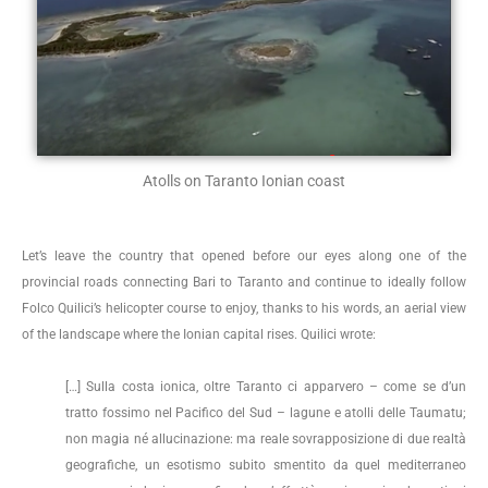
Atolls on Taranto Ionian coast
Let’s leave the country that opened before our eyes along one of the
provincial roads connecting Bari to Taranto and continue to ideally follow
Folco Quilici’s helicopter course to enjoy, thanks to his words, an aerial view
of the landscape where the Ionian capital rises. Quilici wrote:
[…] Sulla costa ionica, oltre Taranto ci apparvero – come se d’un
tratto fossimo nel Pacifico del Sud – lagune e atolli delle Taumatu;
non magia né allucinazione: ma reale sovrapposizione di due realtà
geografiche, un esotismo subito smentito da quel mediterraneo