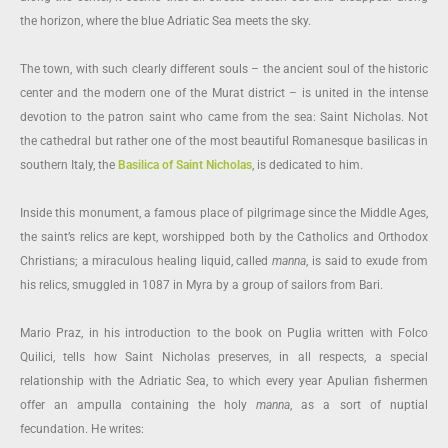
the horizon, where the blue Adriatic Sea meets the sky.
The town, with such clearly different souls – the ancient soul of the historic
center and the modern one of the Murat district – is united in the intense
devotion to the patron saint who came from the sea: Saint Nicholas. Not
the cathedral but rather one of the most beautiful Romanesque basilicas in
southern Italy, the
Basilica of Saint Nicholas
, is dedicated to him.
Inside this monument, a famous place of pilgrimage since the Middle Ages,
the saint’s relics are kept, worshipped both by the Catholics and Orthodox
Christians; a miraculous healing liquid, called
manna
, is said to exude from
his relics, smuggled in 1087 in Myra by a group of sailors from Bari.
Mario Praz, in his introduction to the book on Puglia written with Folco
Quilici, tells how Saint Nicholas preserves, in all respects, a special
relationship with the Adriatic Sea, to which every year Apulian fishermen
offer an ampulla containing the holy
manna
, as a sort of nuptial
fecundation. He writes: