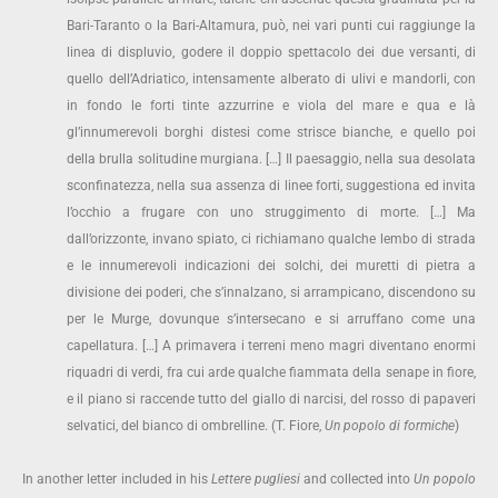
Bari-Taranto o la Bari-Altamura, può, nei vari punti cui raggiunge la
linea di displuvio, godere il doppio spettacolo dei due versanti, di
quello dell’Adriatico, intensamente alberato di ulivi e mandorli, con
in fondo le forti tinte azzurrine e viola del mare e qua e là
gl’innumerevoli borghi distesi come strisce bianche, e quello poi
della brulla solitudine murgiana. […] Il paesaggio, nella sua desolata
sconfinatezza, nella sua assenza di linee forti, suggestiona ed invita
l’occhio a frugare con uno struggimento di morte. […] Ma
dall’orizzonte, invano spiato, ci richiamano qualche lembo di strada
e le innumerevoli indicazioni dei solchi, dei muretti di pietra a
divisione dei poderi, che s’innalzano, si arrampicano, discendono su
per le Murge, dovunque s’intersecano e si arruffano come una
capellatura. […] A primavera i terreni meno magri diventano enormi
riquadri di verdi, fra cui arde qualche fiammata della senape in fiore,
e il piano si raccende tutto del giallo di narcisi, del rosso di papaveri
selvatici, del bianco di ombrelline. (T. Fiore,
Un popolo di formiche
)
In another letter included in his
Lettere pugliesi
and collected into
Un popolo