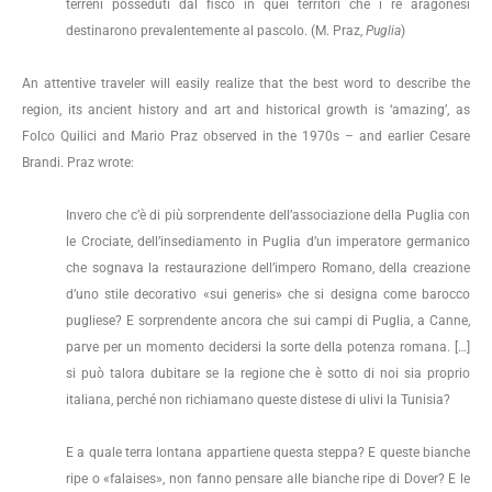
terreni posseduti dal fisco in quei territori che i re aragonesi
destinarono prevalentemente al pascolo. (M. Praz,
Puglia
)
An attentive traveler will easily realize that the best word to describe the
region, its ancient history and art and historical growth is ‘amazing’, as
Folco Quilici and Mario Praz observed in the 1970s – and earlier Cesare
Brandi. Praz wrote:
Invero che c’è di più sorprendente dell’associazione della Puglia con
le Crociate, dell’insediamento in Puglia d’un imperatore germanico
che sognava la restaurazione dell’impero Romano, della creazione
d’uno stile decorativo «sui generis» che si designa come barocco
pugliese? E sorprendente ancora che sui campi di Puglia, a Canne,
parve per un momento decidersi la sorte della potenza romana. […]
si può talora dubitare se la regione che è sotto di noi sia proprio
italiana, perché non richiamano queste distese di ulivi la Tunisia?
E a quale terra lontana appartiene questa steppa? E queste bianche
ripe o «falaises», non fanno pensare alle bianche ripe di Dover? E le