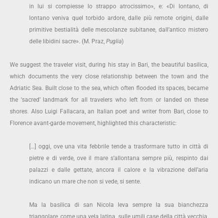
in lui si compiesse lo strappo atrocissimo», e: «Di lontano, di
lontano veniva quel torbido ardore, dalle più remote origini, dalle
primitive bestialità delle mescolanze subitanee, dall’antico mistero
delle libidini sacre». (M. Praz,
Puglia
)
We suggest the traveler visit, during his stay in Bari, the beautiful basilica,
which documents the very close relationship between the town and the
Adriatic Sea. Built close to the sea, which often flooded its spaces, became
the ‘sacred’ landmark for all travelers who left from or landed on these
shores. Also Luigi Fallacara, an Italian poet and writer from Bari, close to
Florence avant-garde movement, highlighted this characteristic:
[…] oggi, ove una vita febbrile tende a trasformare tutto in città di
pietre e di verde, ove il mare s’allontana sempre più, respinto dai
palazzi e dalle gettate, ancora il calore e la vibrazione dell’aria
indicano un mare che non si vede, si sente.
Ma la basilica di san Nicola leva sempre la sua bianchezza
triangolare, come una vela latina, sulle umili case della città vecchia,