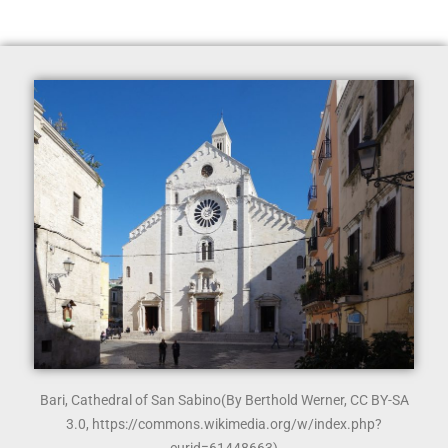
Bari, Cathedral of San Sabino
(By Berthold Werner, CC BY-SA
3.0, https://commons.wikimedia.org/w/index.php?
curid=61448663)