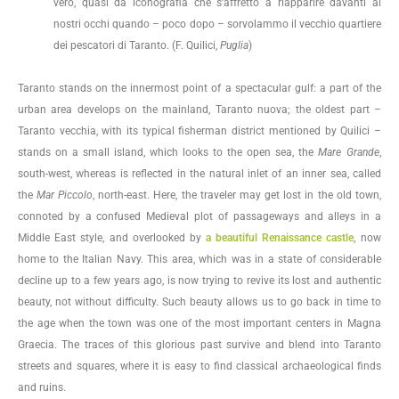
vero, quasi da iconografia che s’affrettò a riapparire davanti ai
nostri occhi quando – poco dopo – sorvolammo il vecchio quartiere
dei pescatori di Taranto. (F. Quilici,
Puglia
)
Taranto stands on the innermost point of a spectacular gulf: a part of the
urban area develops on the mainland, Taranto nuova; the oldest part –
Taranto vecchia, with its typical fisherman district mentioned by Quilici –
stands on a small island, which looks to the open sea, the
Mare
Grande
,
south-west, whereas is reflected in the natural inlet of an inner sea, called
the
Mar Piccolo
, north-east. Here, the traveler may get lost in the old town,
connoted by a confused Medieval plot of passageways and alleys in a
Middle East style, and overlooked by
a beautiful Renaissance castle
, now
home to the Italian Navy. This area, which was in a state of considerable
decline up to a few years ago, is now trying to revive its lost and authentic
beauty, not without difficulty. Such beauty allows us to go back in time to
the age when the town was one of the most important centers in Magna
Graecia. The traces of this glorious past survive and blend into Taranto
streets and squares, where it is easy to find classical archaeological finds
and ruins.