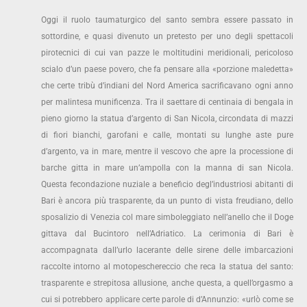
Oggi il ruolo taumaturgico del santo sembra essere passato in
sottordine, e quasi divenuto un pretesto per uno degli spettacoli
pirotecnici di cui van pazze le moltitudini meridionali, pericoloso
scialo d’un paese povero, che fa pensare alla «porzione maledetta»
che certe tribù d’indiani del Nord America sacrificavano ogni anno
per malintesa munificenza. Tra il saettare di centinaia di bengala in
pieno giorno la statua d’argento di San Nicola, circondata di mazzi
di fiori bianchi, garofani e calle, montati su lunghe aste pure
d’argento, va in mare, mentre il vescovo che apre la processione di
barche gitta in mare un’ampolla con la manna di san Nicola.
Questa fecondazione nuziale a beneficio degl’industriosi abitanti di
Bari è ancora più trasparente, da un punto di vista freudiano, dello
sposalizio di Venezia col mare simboleggiato nell’anello che il Doge
gittava dal Bucintoro nell’Adriatico. La cerimonia di Bari è
accompagnata dall’urlo lacerante delle sirene delle imbarcazioni
raccolte intorno al motopeschereccio che reca la statua del santo:
trasparente e strepitosa allusione, anche questa, a quell’orgasmo a
cui si potrebbero applicare certe parole di d’Annunzio: «urlò come se