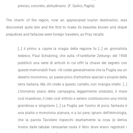
preciso, concreto, abitudinario. (F. Quilici,
Puglia
)
The charm of the region, now an appreciated tourist destination, was
discovered quite late and the first to make its beauties known and dispel
prejudices and fallacies were foreign travelers, as Praz recalls.
[…] il primo a capire la magia della regione fu […] un giornalista
tedesco, Paul Schubring, che sulla «Frankfurter Zeitung» del 1908
pubblicò una serie di articoli in cui offrì la chiave del segreto con
queste memorabili frasi: «Si crede generalmente che la Puglia sia un
deserto monotono, un paese privo d’attrattive speciali e proprie della
terra italiana. Ma chi crede a questo cartello, non mangia vitello. […]
L’immenso piano della campagna, leggermente ondulato, il mare
così maestoso, il cielo così infinito e sereno costituiscono una trinità
grandiosa e singolare» […] La Puglia per l’uomo di poca fantasia è
una piatta e monotona pianura, e a lui pare, ignaro dell’etimologia,
che la parola Tavoliere rispecchi esattamente la cosa (e deriva
invece dalle
tabulae censuariae
ossia il libro dove erano registrati i