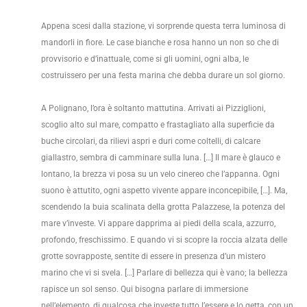
Appena scesi dalla stazione, vi sorprende questa terra luminosa di
mandorli in fiore. Le case bianche e rosa hanno un non so che di
provvisorio e d’inattuale, come si gli uomini, ogni alba, le
costruissero per una festa marina che debba durare un sol giorno.
A Polignano, l’ora è soltanto mattutina. Arrivati ai Pizziglioni,
scoglio alto sul mare, compatto e frastagliato alla superficie da
buche circolari, da rilievi aspri e duri come coltelli, di calcare
giallastro, sembra di camminare sulla luna. […] Il mare è glauco e
lontano, la brezza vi posa su un velo cinereo che l’appanna. Ogni
suono è attutito, ogni aspetto vivente appare inconcepibile, […]. Ma,
scendendo la buia scalinata della grotta Palazzese, la potenza del
mare v’investe. Vi appare dapprima ai piedi della scala, azzurro,
profondo, freschissimo. E quando vi si scopre la roccia alzata delle
grotte sovrapposte, sentite di essere in presenza d’un mistero
marino che vi si svela. […] Parlare di bellezza qui è vano; la bellezza
rapisce un sol senso. Qui bisogna parlare di immersione
nell’elemento, di qualcosa che investe tutto l’essere e lo getta, con un