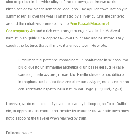
also to get lost in the white alleys of the old town, also known as the
birthplace of the singer Domenico Modugno. The Apulian town, not only in
summer, but all over the year, is animated by a lively cultural life centered
around the initiatives promoted by the
Pino Pascali Museum of
Contemporary Art
and a rich event program organized in the Medieval
hamlet. Also Quilici’s helicopter flew over Polignano and he immediately
caught the features that still make it a unique town. He wrote:
Difficilmente si potrebbe immaginare un habitat che in sé riassuma
più di questo un’immagine archetipa di un paese del sud, le case
candide, il cielo azzurro, il mare blu. È nello stesso tempo difficile
immaginare un habitat fuso con altrettanto vigore, ma al contempo
con altrettanto rispetto, nella natura del luogo. (F. Quilici,
Puglia
)
However, we do not need to fly over the town by helicopter, as Folco Quilici
did, to appreciate its charm and identify its features: the Adriatic town does
not disappoint the traveler when reached by train.
Fallacara wrote: