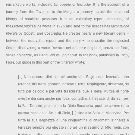
remarkable works, including
Un popolo di formiche
. It is the account of a
journey from the Tavoliere to the Murgia: a journey across the sites and
history of southern peasants. It is an epistolary report, consisting of
the
Lettere pugliesi
he wrote in 1925 and sent to the magazines
Rivoluzione
liberale
by Gobetti and
Coscientia
. He creates nearly a new literary genre –
between the essay, the report, and the story – to describe the neglected
South, discovering a world “serrato nel dolore e negli usi, senza conforto,
senza dolcezza”, as Carlo Levi will point out. In the book, published in 1952,
Fiore, our guide in this part of the itinerary, wrote:
[…] Non occorre dirti che c’è anche una Puglia non letteraria, non
retorica, del tutto ignorata, desolata, tetra, respingente, disperata, da
tutti per calcolo e per viltà trascurata, quella della Murgia di nord-
ovest e dei suoi anche più rozzi contadini. […] Se scendi da Bari per
la Bari-Taranto, prendendo la Gioia-Rocchetta, puoi percorrere tutta
questa zona dalla Sella di Gioia, […] sino alla Sella di Minervino. Per
tutta la sua larghezza di una cinquantina di chilometri s’innalza a
terrazze sempre più elevate sino ad un massimo di 686 metri, con
isoipse parallele al mare, talché chi ascende questa gradinata per la