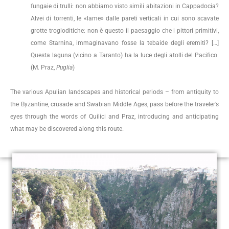
fungaie di trulli: non abbiamo visto simili abitazioni in Cappadocia?
Alvei di torrenti, le «lame» dalle pareti verticali in cui sono scavate
grotte trogloditiche: non è questo il paesaggio che i pittori primitivi,
come Starnina, immaginavano fosse la tebaide degli eremiti? […]
Questa laguna (vicino a Taranto) ha la luce degli atolli del Pacifico.
(M. Praz,
Puglia
)
The various Apulian landscapes and historical periods – from antiquity to
the Byzantine, crusade and Swabian Middle Ages, pass before the traveler’s
eyes through the words of Quilici and Praz, introducing and anticipating
what may be discovered along this route.