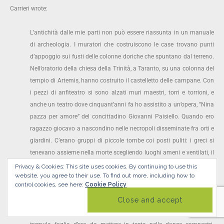
Carrieri wrote:
L’antichità dalle mie parti non può essere riassunta in un manuale
di archeologia. I muratori che costruiscono le case trovano punti
d’appoggio sui fusti delle colonne doriche che spuntano dal terreno.
Nell’oratorio della chiesa della Trinità, a Taranto, su una colonna del
tempio di Artemis, hanno costruito il castelletto delle campane. Con
i pezzi di anfiteatro si sono alzati muri maestri, torri e torrioni, e
anche un teatro dove cinquant’anni fa ho assistito a un’opera, “Nina
pazza per amore” del concittadino Giovanni Paisiello. Quando ero
ragazzo giocavo a nascondino nelle necropoli disseminate fra orti e
giardini. C’erano gruppi di piccole tombe coi posti puliti: i greci si
tenevano assieme nella morte scegliendo luoghi ameni e ventilati, il
più vicino possibile alla costa, al mare. Mi sono sempre meravigliato
Privacy & Cookies: This site uses cookies. By continuing to use this
website, you agree to their use.
To find out more, including how to
della esiguità delle loro tombe, come se i pugliesi dei primi secoli
control cookies, see here:
Cookie Policy
fossero tutti fanciulli e fanciulle. Le suppellettili rintracciate nelle
minuscole necropoli sono delicate anforette, lacrimatoi, lucerne,
piccoli anelli e piccolissimi orecchini. E corone d’ulivo di una sottile e