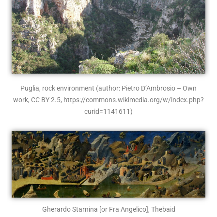
Puglia, rock environment
(author: Pietro D’Ambrosio – Own
work, CC BY 2.5, https://commons.wikimedia.org/w/index.php?
curid=1141611)
Gherardo Starnina [or Fra Angelico], Thebaid