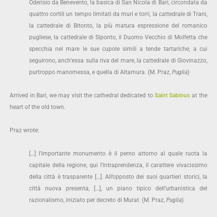
Oderisio da Benevento, la basica di San Nicola di Bari, circondata da
quattro cortili un tempo limitati da muri e torri, la cattedrale di Trani,
la cattedrale di Bitonto, la più matura espressione del romanico
pugliese, la cattedrale di Siponto, il Duomo Vecchio di Molfetta che
specchia nel mare le sue cupole simili a tende tartariche; a cui
seguirono, anch’essa sulla riva del mare, la cattedrale di Giovinazzo,
purtroppo manomessa, e quella di Altamura. (M. Praz,
Puglia
)
Arrived in Bari, we may visit the cathedral dedicated to
Saint Sabinus
at the
heart of the old town.
Praz wrote:
[…] l’importante monumento è il perno attorno al quale ruota la
capitale della regione, qui l’intraprendenza, il carattere vivacissimo
della città è trasparente […]. All’opposto dei suoi quartieri storici, la
città nuova presenta, […], un piano tipico dell’urbanistica del
razionalismo, iniziato per decreto di Murat. (M. Praz,
Puglia
)