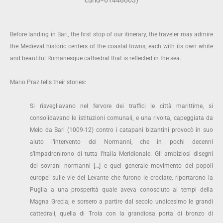
Before landing in Bari, the first stop of our itinerary, the traveler may admire
the Medieval historic centers of the coastal towns, each with its own white
and beautiful Romanesque cathedral that is reflected in the sea.
Mario Praz tells their stories:
Si risvegliavano nel fervore dei traffici le città marittime, si
consolidavano le istituzioni comunali, e una rivolta, capeggiata da
Melo da Bari (1009-12) contro i catapani bizantini provocò in suo
aiuto l’intervento dei Normanni, che in pochi decenni
s’impadronirono di tutta l’Italia Meridionale. Gli ambiziosi disegni
dei sovrani normanni […] e quel generale movimento dei popoli
europei sulle vie del Levante che furono le crociate, riportarono la
Puglia a una prosperità quale aveva conosciuto ai tempi della
Magna Grecia; e sorsero a partire dal secolo undicesimo le grandi
cattedrali, quella di Troia con la grandiosa porta di bronzo di