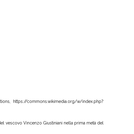
ions, https://commons.wikimedia.org/w/index.php?
e del vescovo Vincenzo Giustiniani nella prima metà del