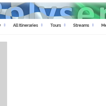
y
All Itineraries
Tours
Streams
Me