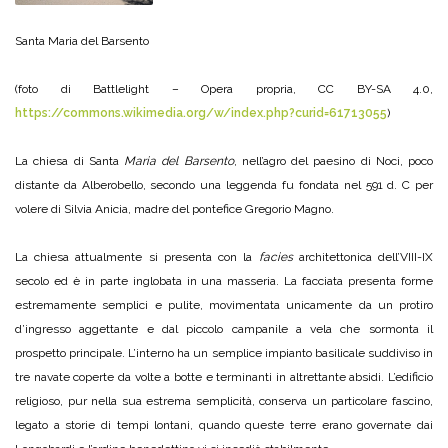
Santa Maria del Barsento
(foto di Battlelight – Opera propria, CC BY-SA 4.0,
https://commons.wikimedia.org/w/index.php?curid=61713055
)
La chiesa di Santa
Maria del Barsento
, nell’agro del paesino di Noci, poco
distante da Alberobello, secondo una leggenda fu fondata nel 591 d. C per
volere di Silvia Anicia, madre del pontefice Gregorio Magno.
La chiesa attualmente si presenta con la
facies
architettonica dell’VIII-IX
secolo ed è in parte inglobata in una masseria. La facciata presenta forme
estremamente semplici e pulite, movimentata unicamente da un protiro
d’ingresso aggettante e dal piccolo campanile a vela che sormonta il
prospetto principale. L’interno ha un semplice impianto basilicale suddiviso in
tre navate coperte da volte a botte e terminanti in altrettante absidi. L’edificio
religioso, pur nella sua estrema semplicità, conserva un particolare fascino,
legato a storie di tempi lontani, quando queste terre erano governate dai