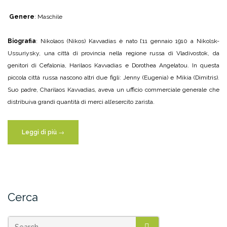
Genere
: Maschile
Biografia
: Nikolaos (Nikos) Kavvadias è nato l’11 gennaio 1910 a Nikolsk-
Ussuriysky, una città di provincia nella regione russa di Vladivostok, da
genitori di Cefalonia, Harilaos Kavvadias e Dorothea Angelatou. In questa
piccola città russa nascono altri due figli: Jenny (Eugenia) e Mikia (Dimitris).
Suo padre, Charilaos Kavvadias, aveva un ufficio commerciale generale che
distribuiva grandi quantità di merci all’esercito zarista.
“Di
Leggi di più
→
Nikolaos
Kavvadias”
Cerca