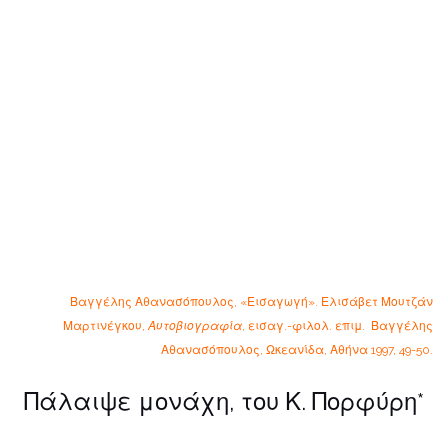
π
τ
τ
μ
μ
ω
π
σ
λ
ι
μ
Βαγγέλης Αθανασόπουλος, «Εισαγωγή». Ελισάβετ Μουτζάν
Μαρτινέγκου,
Αυτοβιογραφία
, εισαγ.-φιλολ. επιμ. Βαγγέλης
Αθανασόπουλος, Ωκεανίδα, Αθήνα 1997, 49-50.
Πάλαιψε μονάχη, του Κ. Πορφύρη*