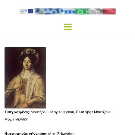
Skip
to
content
Συγγραφέας
: Μουτζάν – Μαρτινέγκου, Ελισάβετ Μουτζάν-
Μαρτινέγκου
Ημερομηνία γέννησης
: 1801, Ζάκυνθος