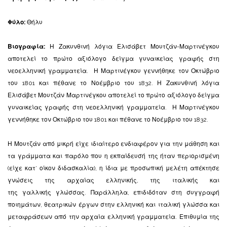
Φύλο:
Θήλυ
Βιογραφία:
Η Ζακυνθινή λόγια Ελισάβετ Μουτζάν-Μαρτινέγκου
αποτελεί το πρώτο αξιόλογο δείγμα γυναικείας γραφής στη
νεοελληνική γραμματεία. Η Μαρτινέγκου γεννήθηκε τον Οκτώβριο
του 1801 και πέθανε το Νοέμβριο του 1832. Η Ζακυνθινή λόγια
Ελισάβετ Μουτζάν Μαρτινέγκου αποτελεί το πρώτο αξιόλογο δείγμα
γυναικείας γραφής στη νεοελληνική γραμματεία. Η Μαρτινέγκου
γεννήθηκε τον Οκτώβριο του 1801 και πέθανε το Νοέμβριο του 1832.
Η Μουτζάν από μικρή είχε ιδιαίτερο ενδιαφέρον για την μάθηση και
τα γράμματα και παρόλο που η εκπαίδευσή της ήταν περιορισμένη
(είχε κατ’ οίκον διδασκαλία), η ίδια με προσωπική μελέτη απέκτησε
γνώσεις της αρχαίας ελληνικής, της ιταλικής και
της γαλλικής γλώσσας. Παράλληλα, επιδιδόταν στη συγγραφή
ποιημάτων, θεατρικών έργων στην ελληνική και ιταλική γλώσσα και
μεταφράσεων από την αρχαία ελληνική γραμματεία. Επιθυμία της