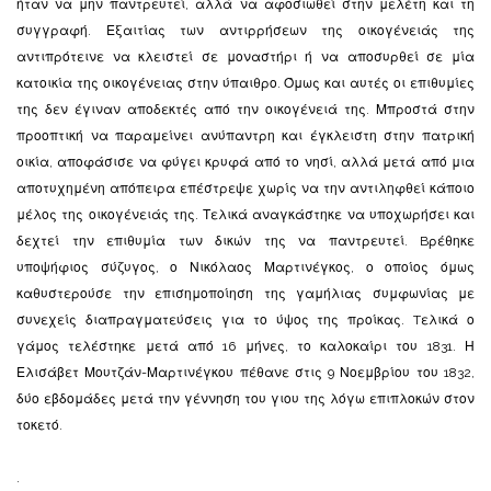
ήταν να μην παντρευτεί, αλλά να αφοσιωθεί στην μελέτη και τη
συγγραφή. Εξαιτίας των αντιρρήσεων της οικογένειάς της
αντιπρότεινε να κλειστεί σε μοναστήρι ή να αποσυρθεί σε μία
κατοικία της οικογένειας στην ύπαιθρο. Όμως και αυτές οι επιθυμίες
της δεν έγιναν αποδεκτές από την οικογένειά της. Μπροστά στην
προοπτική να παραμείνει ανύπαντρη και έγκλειστη στην πατρική
οικία, αποφάσισε να φύγει κρυφά από το νησί, αλλά μετά από μια
αποτυχημένη απόπειρα επέστρεψε χωρίς να την αντιληφθεί κάποιο
μέλος της οικογένειάς της. Τελικά αναγκάστηκε να υποχωρήσει και
δεχτεί την επιθυμία των δικών της να παντρευτεί. Bρέθηκε
υποψήφιος σύζυγος, ο Νικόλαος Μαρτινέγκος, ο οποίος όμως
καθυστερούσε την επισημοποίηση της γαμήλιας συμφωνίας με
συνεχείς διαπραγματεύσεις για το ύψος της προίκας. Tελικά ο
γάμος τελέστηκε μετά από 16 μήνες, το καλοκαίρι του 1831. Η
Ελισάβετ Μουτζάν-Μαρτινέγκου πέθανε στις 9 Νοεμβρίου του 1832,
δύο εβδομάδες μετά την γέννηση του γιου της λόγω επιπλοκών στον
τοκετό.
.