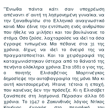
“Ένιωθα πάντα κάτι σαν υποχρέωση
απέναντι σ’ αυτή τη λησμονημένη γυναίκα, να
την ξαναθυμίσω στο Ελληνικό αναγνωστικό
κοινό. Μου έδινε την εντύπωση ενός ανθρώπου
που ήθελε να μιλήσει και του βουλώνανε το
στόμα. Όσο ζούσε, λαχταρούσε να ιδεί τα όσα
έγραφε τυπωμένα. Μα πέθανε στα 31 της
χρόνια, δίχως να ιδεί το όνειρό της να
πραγματοποιείται. Και τα χειρόγραφά της
καταχωνιάστηκαν ύστερα από το θάνατό της
πενήντα ολόκληρα χρόνια. Στα 1881 ο γιος της,
ο ποιητής Ελισαβέτιος Μαρτινέγκος
δημοσίεψε την αυτοβιογραφία της μόνο. Μα κι
αυτή κουτσουρεμένη. Ήτανε τέτοια η εποχή,
που κανένας δεν την πρόσεξε. Κι η Ελισάβετ
ξανάπεσε στη λησμονιά. Πέρασαν άλλα 66
χρόνια. Το 1947 ο Ζακυνθινός λόγιος Ντίκος
Κονόμος έγραψε στο περιοδικό του