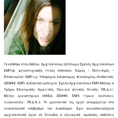
Γεννήθηκε στην Αθήνα. Αρχιτέκτονας (Δίπλωμα Σχολής Αρχιτεκτόνων
ΕΜΠ΄98, μεταπτυχιακός τίτλος σπουδών “Χώρος – Πολιτισμός –
Επικοινωνία” ΕΜΠ΄03). Υποψήφια διδάκτορας Φιλοσοφίας (Αισθητική),
(ΣΕΜΦΕ, ΕΜΠ). Διδακτική εμπειρία: Σχολή Αρχιτεκτόνων ΕΜΠ Αθήνας &
Τμήμα Εσωτερικής Αρχιτ/κής, Παν/μιο Δυτικής Αττικής (ΠΑ.Δ.A.).
Μέλος εργαστηρίων [(ΑΚΕΔ, ΣΕΜΦΕ, ΕΜΠ), (“Space, Aesthetics,
Sustainability”, ΠΑ.Δ.Α.,)]. Το ερευνητικό της έργο αναφέρεται στο
εννοιολογικό υπόβαθρο του διακόσμου. Έχει κατασκευασμένο
αρχιτεκτονικό έργο σε Ελλάδα & εξωτερικό, ομαδικές εκθέσεις