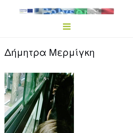
Skip
to
content
Δήμητρα Μερμίγκη