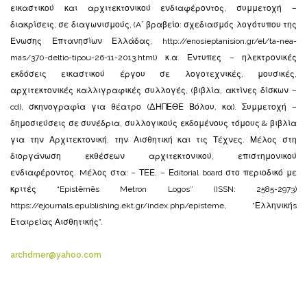
εικαστικού και αρχιτεκτονικού ενδιαφέροντος, συμμετοχή –
διακρίσεις, σε διαγωνισμούς, (A΄ βραβείο: σχεδιασμός λογότυπου της
Ένωσης Επτανησίων Ελλάδας, http://enosieptanision.gr/el/ta-nea-
mas/370-deltio-tipou-26-11-2013.html) κ.α. Εντυπες – ηλεκτρονικές
εκδόσεις εικαστικού έργου σε λογοτεχνικές, μουσικές,
αρχιτεκτονικές καλλιγραφικές συλλογές, (βιβλία, ακτίνες δίσκων –
cd), σκηνογραφία για θέατρο (ΔΗΠΕΘΕ Βόλου, κα). Συμμετοχή –
δημοσιεύσεις σε συνέδρια, συλλογικούς εκδομένους τόμους & βιβλία
για την Αρχιτεκτονική, την Αισθητική και τις Τέχνες. Μέλος στη
διοργάνωση εκθέσεων αρχιτεκτονικού, επιστημονικού
ενδιαφέροντος. Mέλος στα: – ΤΕΕ, – Εditorial board στο περιοδικό με
κριτές “Epistēmēs Metron Logos’’ (ISSN: 2585-2973)
https://ejournals.epublishing.ekt.gr/index.php/episteme, “Ελληνικήs
Εταιρείας Αισθητικής”.
archdmer@yahoo.com