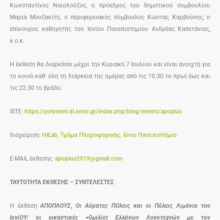
Κωνσταντίνος Νικολούζος, η πρόεδρος του δημοτικού συμβουλίου
Μαρία Μουζακίτη, ο περιφερειακός σύμβουλος Κώστας Καρβούνης, ο
επίκουρος καθηγητής του Ιονίου Πανεπιστημίου Ανδρέας Καπετάνιος,
κ.ο.κ.
Η έκθεση θα διαρκέσει μέχρι την Κυριακή 7 Ιουλίου και είναι ανοιχτή για
το κοινό καθ’ όλη τη διάρκεια της ημέρας από τις 10.30 το πρωί έως και
τις 22.30 το βράδυ.
SITE:
https://polysemi.di.ionio.gr/index.php/blog/events/apoplus
διαχείριση:
HILab, Τμήμα Πληροφορικής, Ιόνιο Πανεπιστήμιο
E-MAIL έκθεσης:
apoplus2019@gmail.com
ΤΑΥΤΟΤΗΤΑ ΕΚΘΕΣΗΣ – ΣΥΝΤΕΛΕΣΤΕΣ
Η έκθεση
ΑΠΟΠΛΟΥΣ
,
Οι Αόρατες ΠΟλεις και οι Πόλεις Λιμάνια του
ΙoνίΟΥ: οι εικαστικές +Ομιλίες Ελλήνων Λογοτεχνών με τον