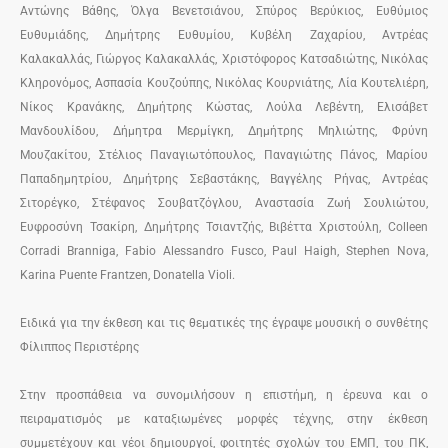
Αντώνης Βάθης, Όλγα Βενετσιάνου, Σπύρος Βερύκιος, Ευθύμιος
Ευθυμιάδης, Δημήτρης Ευθυμίου, Κυβέλη Ζαχαρίου, Αντρέας
Καλακαλλάς, Γιώργος Καλακαλλάς, Χριστόφορος Κατσαδιώτης, Νικόλας
Κληρονόμος, Ασπασία Κουζούπης, Νικόλας Κουρνιάτης, Λία Κουτελιέρη,
Νίκος Κρανάκης, Δημήτρης Κώστας, Λούλα Λεβέντη, Ελισάβετ
Μανδουλίδου, Δήμητρα Μερμίγκη, Δημήτρης Μηλιώτης, Φρύνη
Μουζακίτου, Στέλιος Παναγιωτόπουλος, Παναγιώτης Πάνος, Μαρίου
Παπαδημητρίου, Δημήτρης Σεβαστάκης, Βαγγέλης Ρήνας, Αντρέας
Σιτορέγκο, Στέφανος Σουβατζόγλου, Αναστασία Ζωή Σουλιώτου,
Ευφροσύνη Τσακίρη, Δημήτρης Τσιαντζής, Βιβέττα Χριστούλη, Colleen
Corradi Branniga, Fabio Alessandro Fusco, Paul Haigh, Stephen Nova,
Karina Puente Frantzen, Donatella Violi.
Ειδικά για την έκθεση και τις θεματικές της έγραψε μουσική ο συνθέτης
Φίλιππος Περιστέρης
Στην προσπάθεια να συνομιλήσουν η επιστήμη, η έρευνα και ο
πειραματισμός με καταξιωμένες μορφές τέχνης, στην έκθεση
συμμετέχουν και νέοι δημιουργοί, φοιτητές σχολών του ΕΜΠ, του ΠΚ,