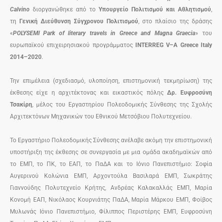
Calvino
διοργανώθηκε από το
Υπουργείο Πολιτισμού και Αθλητισμού
,
τη
Γενική Διεύθυνση Σύγχρονου Πολιτισμού
, στο πλαίσιο της δράσης
«
POLYSEMI Park of literary travels in Greece and Magna Graecia
» του
ευρωπαϊκού επιχειρησιακού προγράμματος
INTERREG V–A Greece Italy
2014–2020
.
Την επιμέλεια (σχεδιασμό, υλοποίηση, επιστημονική τεκμηρίωση) της
έκθεσης είχε η αρχιτέκτονας και εικαστικός πόλης
Δρ. Ευφροσύνη
Τσακίρη
, μέλος του Εργαστηρίου Πολεοδομικής Σύνθεσης της Σχολής
Αρχιτεκτόνων Μηχανικών του Εθνικού Μετσόβιου Πολυτεχνείου.
Το Εργαστήριο Πολεοδομικής Σύνθεσης ανέλαβε ακόμη την επιστημονική
υποστήριξη της έκθεσης σε συνεργασία με μια ομάδα ακαδημαϊκών από
το ΕΜΠ, το ΠΚ, το ΕΑΠ, το ΠαΔΑ και το Ιόνιο Πανεπιστήμιο: Σοφία
Αυγερινού Κολώνια ΕΜΠ, Αρχοντούλα Βασιλαρά ΕΜΠ, Σωκράτης
Γιαννούδης Πολυτεχνείο Κρήτης, Ανδρέας Καλακαλλάς ΕΜΠ, Μαρία
Κονομή ΕΑΠ, Νικόλαος Κουρνιάτης ΠαΔΑ, Μαρία Μάρκου ΕΜΠ, Φοίβος
Μυλωνάς Ιόνιο Πανεπιστήμιο, Φίλιππος Περιστέρης ΕΜΠ, Ευφροσύνη