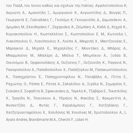
του ΠαΔΑ, του Ιονίου καθώς και σχολών της Ιταλίας: Αγγελετοπούλου Κ,
Ακριώτη Α., Αμανατίδη Ξ., Αμοργιανού Κ., Αυγουστίδης Δ., Βουγάς Π.,
Γεωργαντά Ε., Γιαλιαδάκη Γ., Γκολέμη Κ, Γκουγκούδη Δ., Δαμιανάκου Α.,
Δριμάκη Μ., Ελευθεράκη Γ., Ζαχαριάκη Ά., Ζεϊμπέκη Α., Καδά Δ., Κεχρά Κ.,
Κυριακοπούλου Η., Κωστελλέτου Σ., Κωστοπούλου Ε. Μ., Κωτούλα Ι.,
Λιακόπουλος Ο., Λιανόπουλος Χ., Λούπα Α., Μαγριπή Χ., Μαντζουνέας Ε.,
Μαραγκού Δ., Μιχαήλ Ε., Μιχαηλίδης Γ., Μουντάκη Δ., Μπάρης Α.,
Μπαρμπούνη Μ., Μπελέρη Δ., Μπίλια Τ., Μπιμπίκου Α., Ξυδέα Β.,
Οικονόμου Β., Ορφανουδάκης Α, Ουζούνης Γ., Ουζουνίδη Κ., Παγανιά Ν.,
Παναγοπούλου Α., Παπαδοπούλου Χ., Παπάζογλου Μ., Παπακωστόπουλος
Κ., Παπαχρήστου Έ., Παπαχριστοφίλου Ν., Παταβάλη Α., Πίττα Ε.,
Ραχιώτης Ο., Ρέππα Ε., Ρέτσα Α., Σαλαλίδου Α., Σιγάλα Ν., Σημαρέση Ε.,
Σισκάκη Ε. Σοφαδίτη Β., Σφακιανάκη Δ., Ταγκλή Κ., Τζαβάρα Ε., Τοκατλίδης
Χ., Τραγίδη Ν., Τσικούκου Α., Υδραίος Ν., Φακίδης Σ., Φρεμεντίτη Α.,
Φυσεντζίδη Δ., Φυτάς Γ., Χαραλάμπους Γ., Χατζηδάκης Γ.,
Χατζητριανταφύλλου Χ., Χελιδόνης Μ, Χουσίνας Μ., Χριστοδούλου Α., L.
Ayats Andres, Brandimarte Μ.A., Cherchi F., Lidan H.