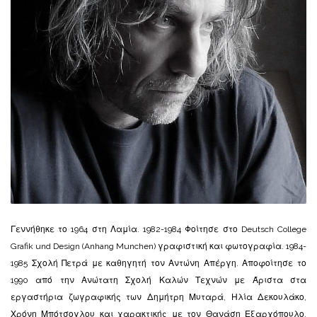
Γεννήθηκε το 1964 στη Λαμία. 1982-1984 Φοίτησε στο Deutsch College
Grafik und Design (Anhang Munchen) γραφιστική και φωτογραφία. 1984-
1985 Σχολή Πετρά με καθηγητή τον Αντώνη Απέργη. Αποφοίτησε το
1990 από την Ανώτατη Σχολή Καλών Τεχνών με Άριστα στα
εργαστήρια ζωγραφικής των Δημήτρη Μυταρά, Ηλία Δεκουλάκο,
Χρόνη Μπότσογλου και χαρακτικής με τον Θανάση Εξαρχόπουλο.