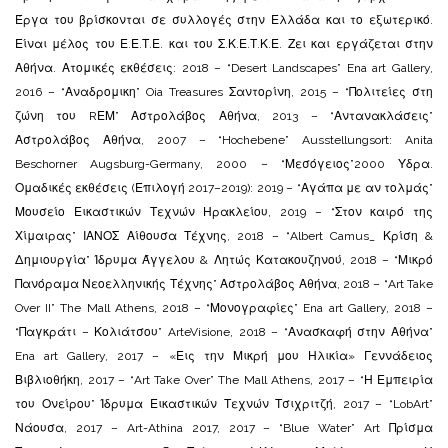
Έργα του βρίσκονται σε συλλογές στην Ελλάδα και το εξωτερικό.
Είναι μέλος του Ε.Ε.Τ.Ε. και του Σ.Κ.Ε.Τ.Κ.Ε. Ζει και εργάζεται στην
Αθήνα. Ατομικές εκθέσεις: 2018 – “Desert Landscapes” Ena art Gallery,
2016 – “Αναδρομικη” Oia Treasures Σαντορίνη, 2015 – “Πολιτείες στη
ζώνη του RΕΜ” Αστρολάβος Αθήνα, 2013 – “Αντανακλάσεις”
Αστρολάβος Αθήνα, 2007 – “Hochebene” Ausstellungsort: Anita
Beschorner Augsburg-Germany, 2000 – “Μεσόγειος”2000 Υδρα.
Ομαδικές εκθέσεις (Επιλογή 2017–2019): 2019 – “Αγάπα με αν τολμάς”
Μουσείο Εικαστικών Τεχνών Ηρακλείου, 2019 – “Στον καιρό της
Χίμαιρας” ΙΑΝΟΣ Αίθουσα Τέχνης, 2018 – “Albert Camus_ Κρίση &
Δημιουργία” Ίδρυμα Άγγελου & Λητώς Κατακουζηνού, 2018 – “Μικρό
Πανόραμα Νεοελληνικής Τέχνης” Αστρολάβος Αθήνα, 2018 – “Art Take
Over II” The Mall Athens, 2018 – “Μονογραφίες” Ena art Gallery, 2018 –
“Παγκράτι – Κολιάτσου” ArteVisione, 2018 – “Ανασκαφή στην Αθήνα”
Ena art Gallery, 2017 – «Εις την Μικρή μου Ηλικία» Γεννάδειος
Βιβλιοθήκη, 2017 – “Art Take Over” The Mall Athens, 2017 – “Η Εμπειρία
του Ονείρου” Ίδρυμα Εικαστικών Τεχνών Τσιχριτζή, 2017 – “LobArt”
Νάουσα, 2017 – Art-Athina 2017, 2017 – “Blue Water” Art Πρίσμα