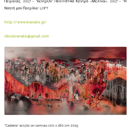
Πειραιάς, 2017 – “κεντρΌν” Πολιτιστικό Κέντρο «Μελίνα», 2017 – “Η
Νοητή μου Πατρίδα” LOFT
http://www.kranakis.gr/
nikoskranakis@gmail.com
“Caldera” acrylic on camvas 100 x 180 cm 2015