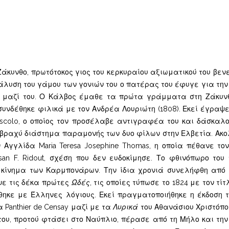
κυνθο, πρωτότοκος γιος του κερκυραίου αξιωματικού του βενε
λυση του γάμου των γονιών του ο πατέρας του έφυγε για την 
 μαζί του.
Ο Κάλβος έμαθε τα πρώτα γράμματα στη Ζάκυνθο
συνδέθηκε φιλικά με τον Ανδρέα Λουριώτη (1808). Εκεί έγραψ
scolo, ο οποίος τον προσέλαβε αντιγραφέα του και δάσκαλ
 βραχύ διάστημα παραμονής των δυο φίλων στην Ελβετία. Ακολ
Αγγλίδα Maria Teresa Josephine Thomas, η οποία πέθανε το
an F. Ridout, σχέση που δεν ευδοκίμησε. Το φθινόπωρο το
κίνημα των Καρμπονάρων. Την ίδια χρονιά συνελήφθη από 
αψε τις δέκα πρώτες
Ωδές
, τις οποίες τύπωσε το 1824 με τον τί
θηκε με Έλληνες λόγιους. Εκεί πραγματοποιήθηκε η έκδοση
Panthier de Censay μαζί με τα
Λυρικά
του Αθανάσιου Χριστόπο
ου, προτού φτάσει στο Ναύπλιο, πέρασε από τη Μήλο και τη