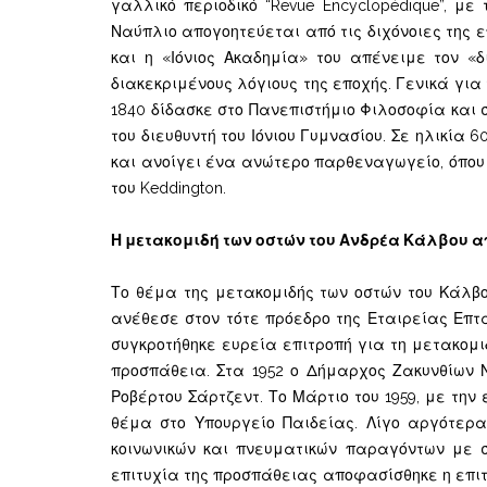
γαλλικό περιοδικό “Revue Encyclopédique”, μ
Ναύπλιο απογοητεύεται από τις διχόνοιες της 
και η «Ιόνιος Ακαδημία» του απένειμε τον «
διακεκριμένους λόγιους της εποχής. Γενικά γι
1840 δίδασκε στο Πανεπιστήμιο Φιλοσοφία και σ
του διευθυντή του Ιόνιου Γυμνασίου. Σε ηλικία 6
και ανοίγει ένα ανώτερο παρθεναγωγείο, όπου 
του Keddington.
Η μετακομιδή των οστών του Ανδρέα Κάλβου α
Το θέμα της μετακομιδής των οστών του Κάλβου
ανέθεσε στον τότε πρόεδρο της Εταιρείας Επτ
συγκροτήθηκε ευρεία επιτροπή για τη μετακομι
προσπάθεια. Στα 1952 ο Δήμαρχος Ζακυνθίων 
Ροβέρτου Σάρτζεντ. Το Μάρτιο του 1959, με τη
θέμα στο Υπουργείο Παιδείας. Λίγο αργότερ
κοινωνικών και πνευματικών παραγόντων με σ
επιτυχία της προσπάθειας αποφασίσθηκε η επιτ