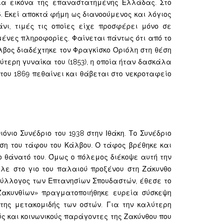
 μια εικόνα της επαναστατημένης Ελλάδας. Στο
. Εκεί αποκτά φήμη ως διανοούμενος και λόγιος
νι, τιμές τις οποίες είχε προσφέρει μόνο σε
μένες πληροφορίες. Φαίνεται πάντως ότι από το
άλβος διαδέχτηκε τον Φραγκίσκο Οριόλη στη θέση
δεύτερη γυναίκα του (1853), η οποία ήταν δασκάλα
του 1869 πεθαίνει και θάβεται στο νεκροταφείο
νιο Συνέδριο του 1938 στην Ιθάκη. Το Συνέδριο
ση του τάφου του Κάλβου. Ο τάφος βρέθηκε και
ο θάνατό του. Όμως ο πόλεμος διέκοψε αυτή την
λε στο γιο του παλαιού προξένου στη Ζάκυνθο
 Σύλλογος των Επτανησίων Σπουδαστών, έθεσε το
Ζακυνθίων» πραγματοποιήθηκε ευρεία σύσκεψη
της μετακομιδής των οστών. Για την καλύτερη
ς και κοινωνικούς παράγοντες της Ζακύνθου που