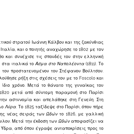
τικού στρατού Ιωάννη Κάλβου και της ζακύνθιας
Ιταλία, και ο ποιητής αναχώρησε το 1802 με τον
 και συνέχισε τις σπουδές του στην ελληνική
ε στα ιταλικά το
Άσμα στο Ναπολέοντα
(1811). Το
ο του προστατευομένου του Στέφανου Βούλτσου.
ούθησε ρήξη στις σχέσεις του με το Foscolo και
ν ίδιο χρόνο. Μετά το θάνατο της γυναίκας του
υ 1820 μετά από σύντομη παραμονή στο Παρίσι
την αστυνομία και απελάθηκε στη Γενεύη. Στη
τλο
Λύρα
. Το 1825 ταξίδεψε στο Παρίσι, όπου πήρε
 της νέας σειράς των
Ωδών
το 1826, με γαλλική
υλου. Μετά την έκδοση των
Ωδών
αποφασίζει να
ν Ύδρα, από όπου έγραψε ανταποκρίσεις προς το