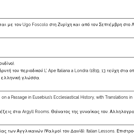
αι με τον Ugo Foscolo στη Ζυρίχη και από τον Σεπτέμβρη στο Λ
ονδίνο).
δρυτή του περιοδικού L’ Ape Italiana a Londra (1819, 13 τεύχη σ
α ελληνική γλώσσα.
n a Passage in Eusebius’s Ecclesiastical History, with Translations 
αλέξεις στα Argyll Rooms. Θάνατος της γυναίκας του. Αλληλογρ
ς των Αγγλικανών (Ψαλμοί του Δαυίδ). Italian Lessons. Επιστρο