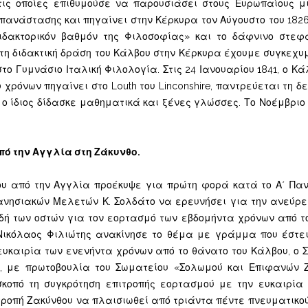
ε τις οποίες επιθυμούσε να παρουσιάσει στους Ευρωπαίους
επανάστασης και πηγαίνει στην Κέρκυρα τον Αύγουστο του 1826
διδακτορικόν βαθμόν της Φιλοσοφίας» και το δάφνινο στεφά
α τη διδακτική δράση του Κάλβου στην Κέρκυρα έχουμε συγκεχυ
το Γυμνάσιο Ιταλική Φιλολογία. Στις 24 Ιανουαρίου 1841, ο Κ
0 χρόνων πηγαίνει στο Louth του Linconshire, παντρεύεται τη 
ο ίδιος δίδασκε μαθηματικά και ξένες γλώσσες. Το Νοέμβριο 
πό την Αγγλία στη Ζάκυνθο.
 από την Αγγλία προέκυψε για πρώτη φορά κατά το Α΄ Πανιό
ανησιακών Μελετών Κ. Σολδάτο να ερευνήσει για την ανεύρε
δή των οστών για τον εορτασμό των εβδομήντα χρόνων από τ
Νικόλαος Φιλιώτης ανακίνησε το θέμα με γράμμα που έστει
ν ευκαιρία των ενενήντα χρόνων από το θάνατο του Κάλβου, ο
α, με πρωτοβουλία του Σωματείου «Σολωμού και Επιφανών 
κοπό τη συγκρότηση επιτροπής εορτασμού με την ευκαιρία 
ροπή Ζακύνθου να πλαισιωθεί από τριάντα πέντε πνευματικού