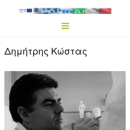
Skip
to
content
Δημήτρης Κώστας