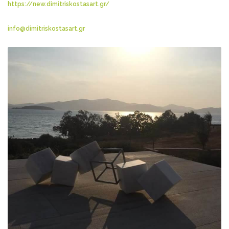
https://new.dimitriskostasart.gr/
info@dimitriskostasart.gr