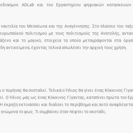
χεδιασμού ADLab και του Εργαστηρίου ψηφιακών κατασκευών 
ναυτιλία του Μεσαίωνα και της Αναγέννησης. Στο πλαίσιο του ταξι
ευρωπαϊκού πολιτισμού με τους πολιτισμούς της Ανατολής, αντα
άξενο και το μαγικό, στοιχεία τα οποία μεταγράφονται στα όργ
δη αντικείμενα, έχοντας τελικά απωλέσει την αρχική τους χρήση.
 ο πυρήνας θα συσταλεί. Τελικά ο Ήλιος θα γίνει ένας Κόκκινος Γίγαν
εί. Ο Ήλιος μας ως ένας Κόκκινος Γίγαντας, καταπίνει πρώτα τον Ε
 Η έκρηξη εκτινάσσει και διαλύει το περίβλημα και αυτό αναφλέγεται
γνώμονα το φως. Τι συμβαίνει όταν πέφτει το σκοτάδι;