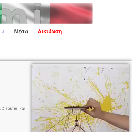
Μέσα
Δικτύωση
NC router και