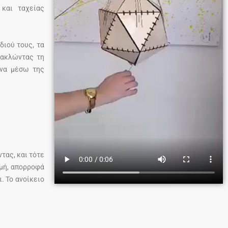
και ταχείας
διού τους, τα
νακλώντας τη
ανα μέσω της
τας, και τότε
ρμή, απορροφά
. Το ανοίκειο