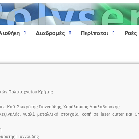
λιοθήκη
Διαδρομές
Περίπατοι
Ροές
ικών Πολυτεχνείου Κρήτης
Επικ. Καθ. Σωκράτης Γιαννούδης, Χαράλαμπος Δουλαβεράκης
εξιγκλάς, γυαλί, μεταλλικά στοιχεία, κοπή σε laser cutter και C
η
ωκράτης Γιαννούδης