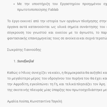
Με την υποστήριξη του Εργαστηρίου προηγμένου σ
πρωτοτυποποίησης Fablab
Το έργο εκκινεί από την ιστορία των οργάνων πλοήγησης στην 
όργανα αυτά κατανοούνται ως υλικά σημεία συνάντησης του 
σύγκρουση του γνωστού και οικείου με το άγνωστο, το παρ
φαντασιακής επανερμηνείας τους σε ανοίκεια και συχνά τερατώ
Σωκράτης Γιαννούδης
Sund[en]ial
Καθώς ο Ήλιος συνεχίζει να καίει, η θερμοκρασία θα αυξηθεί και
το μεγαλύτερο μέρος του υδρογόνου του πυρήνα του θα έχει κα
την Αφροδίτη, εγκολπώνει τη Γη, και τελικά πλησιάζει τον Άρη.
της σκοτεινής πλευράς μίας ύπαρξης που πρωτοσχεδιάστηκε με 
Αμαλία Λούπα, Κωνσταντίνα Ταγκλή