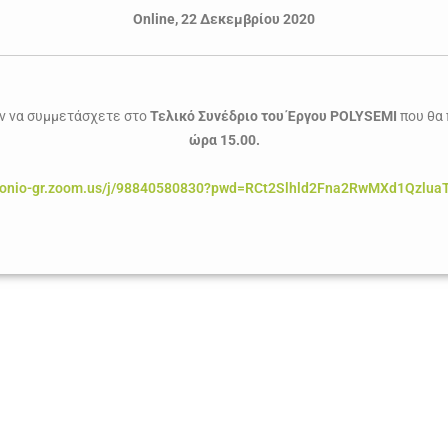
Online, 22 Δεκεμβρίου 2020
ύν να συμμετάσχετε στο
Τελικό Συνέδριο του Έργου POLYSEMI
που θα
ώρα 15.00.
//ionio-gr.zoom.us/j/98840580830?pwd=RCt2Slhld2Fna2RwMXd1Qzlua