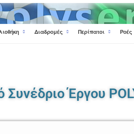
λιοθήκη
Διαδρομές
Περίπατοι
Ροές
ό Συνέδριο Έργου PO