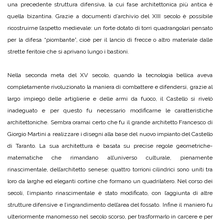
una precedente struttura difensiva, la cui fase architettonica più antica è
quella bizantina. Grazie a documenti d’archivio del XIII secolo è possibile
ricostruirne l’aspetto medievale: un forte dotato di torri quadrangolari pensato
per la difesa “piombante”, cioè per il lancio di frecce o altro materiale dalle
strette feritoie che si aprivano lungo i bastioni.
Nella seconda meta del XV secolo, quando la tecnologia bellica aveva
completamente rivoluzionato la maniera di combattere e difendersi, grazie al
largo impiego delle artiglierie e delle armi da fuoco, il Castello si rivelò
inadeguato e per questo fu necessario modificarne le caratteristiche
architettoniche. Sembra oramai certo che fu il grande architetto Francesco di
Giorgio Martini a realizzare i disegni alla base del nuovo impianto del Castello
di Taranto. La sua architettura è basata su precise regole geometriche-
matematiche che rimandano all’universo culturale, pienamente
rinascimentale, dell’architetto senese: quattro torrioni cilindrici sono uniti tra
loro da larghe ed eleganti cortine che formano un quadrilatero. Nel corso dei
secoli, l’impianto rinascimentale è stato modificato, con l’aggiunta di altre
strutture difensive e l’ingrandimento dell’area del fossato. Infine il maniero fu
ulteriormente manomesso nel secolo scorso, per trasformarlo in carcere e per