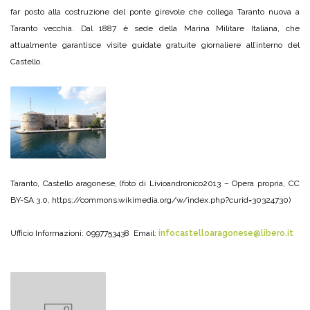
far posto alla costruzione del ponte girevole che collega Taranto nuova a
Taranto vecchia. Dal 1887 è sede della Marina Militare Italiana, che
attualmente garantisce visite guidate gratuite giornaliere all’interno del
Castello.
Taranto, Castello aragonese, (foto di Livioandronico2013 – Opera propria, CC
BY-SA 3.0, https://commons.wikimedia.org/w/index.php?curid=30324730)
Ufficio Informazioni: 0997753438 Email:
infocastelloaragonese@libero.it