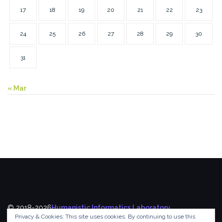
17
18
19
20
21
22
23
24
25
26
27
28
29
30
31
« Mar
© 2018-2026
Humanistic Informatics Laboratory
,
Privacy & Cookies: This site uses cookies. By continuing to use this
Department of Informatics
,
Ionian University