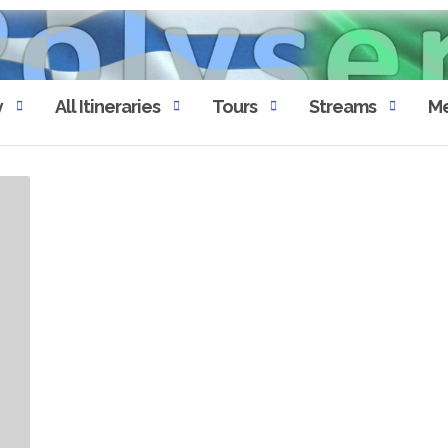
y
All Itineraries
Tours
Streams
Me