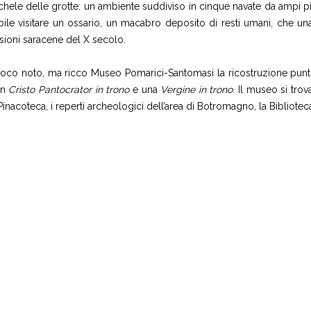
chele delle grotte: un ambiente suddiviso in cinque navate da ampi pilast
ibile visitare un ossario, un macabro deposito di resti umani, che u
rsioni saracene del X secolo.
l poco noto, ma ricco Museo Pomarici-Santomasi la ricostruzione puntu
un
Cristo Pantocrator in trono
e una
Vergine in trono.
Il museo si tro
acoteca, i reperti archeologici dell’area di Botromagno, la Biblioteca, l