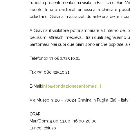
rupestri presenti merita una visita la Basilica di San Mi
secolo. In uno dei locali annessi alla chiesa è poss
cittadini di Gravina, massacrati durante una delle incu
A Gravina il visitatore potrà ammirare all’interno de
bellissimi affreschi medievali, tra i quali segnaliamo 
Santomasi. Nei suoi due piani sono anche ospitate la Pin
Telefono:+39 080.325.10.21
Fax:+39 080.325.10.21
E-Mail:
info@fondazionesantomasi.it
Via Museo n. 20 – 70024 Gravina in Puglia (Ba) – Italy
ORARI
Mar/Dom: 9.00-13.00 | 16.00-20.00
Lunedì chiuso