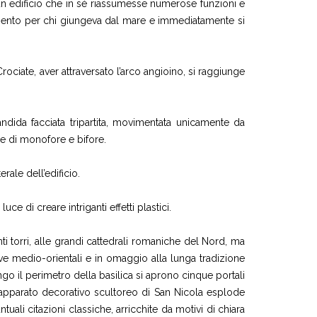
e un edificio che in sé riassumesse numerose funzioni e
rimento per chi giungeva dal mare e immediatamente si
ociate, aver attraversato l’arco angioino, si raggiunge
ndida facciata tripartita, movimentata unicamente da
le di monofore e bifore.
ale dell’edificio.
ce di creare intriganti effetti plastici.
ti torri, alle grandi cattedrali romaniche del Nord, ma
ive medio-orientali e in omaggio alla lunga tradizione
ungo il perimetro della basilica si aprono cinque portali
’apparato decorativo scultoreo di San Nicola esplode
tuali citazioni classiche, arricchite da motivi di chiara