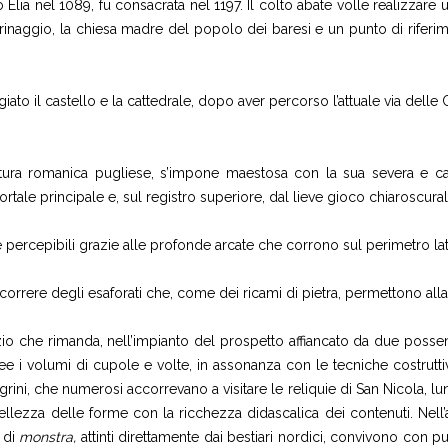
no Elia nel 1089, fu consacrata nel 1197. Il colto abate volle realizzar
legrinaggio, la chiesa madre del popolo dei baresi e un punto di rife
o il castello e la cattedrale, dopo aver percorso l’attuale via delle Cr
ettura romanica pugliese, s’impone maestosa con la sua severa e ca
ortale principale e, sul registro superiore, dal lieve gioco chiaroscura
percepibili grazie alle profonde arcate che corrono sul perimetro later
scorrere degli esaforati che, come dei ricami di pietra, permettono alla lu
ilizio che rimanda, nell’impianto del prospetto affiancato da due possen
inee i volumi di cupole e volte, in assonanza con le tecniche costrutt
egrini, che numerosi accorrevano a visitare le reliquie di San Nicola, l
ellezza delle forme con la ricchezza didascalica dei contenuti. Nell
 di
monstra,
attinti direttamente dai bestiari nordici, convivono con pun