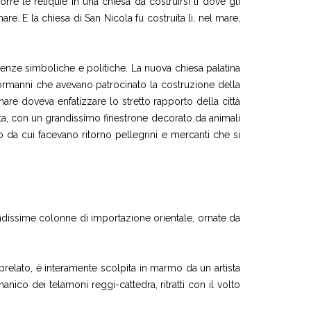
re le reliquie in una chiesa da costruirsi lì dove gli
are. E la chiesa di San Nicola fu costruita lì, nel mare,
igenze simboliche e politiche. La nuova chiesa palatina
ormanni che avevano patrocinato la costruzione della
are doveva enfatizzare lo stretto rapporto della città
iata, con un grandissimo finestrone decorato da animali
no o da cui facevano ritorno pellegrini e mercanti che si
randissime colonne di importazione orientale, ornate da
o prelato, è interamente scolpita in marmo da un artista
nico dei telamoni reggi-cattedra, ritratti con il volto