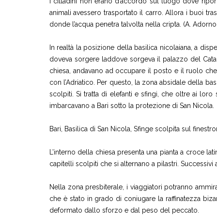
i cittadini non erano d’accordo sul luogo dove riporl
animali avessero trasportato il carro. Allora i buoi tra
donde l’acqua penetra talvolta nella cripta. (A. Adorno
In realtà la posizione della basilica nicolaiana, a di
doveva sorgere laddove sorgeva il palazzo del Catap
chiesa, andavano ad occupare il posto e il ruolo che 
con l’Adriatico. Per questo, la zona absidale della ba
scolpiti. Si tratta di elefanti e sfingi, che oltre ai l
imbarcavano a Bari sotto la protezione di San Nicola.
Bari, Basilica di San Nicola, Sfinge scolpita sul finestr
L’interno della chiesa presenta una pianta a croce lat
capitelli scolpiti che si alternano a pilastri. Successivi
Nella zona presbiterale, i viaggiatori potranno ammir
che è stato in grado di coniugare la raffinatezza biza
deformato dallo sforzo e dal peso del peccato.