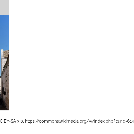
er, CC BY-SA 3.0, https://commons.wikimedia.org/w/index.php?curid=61