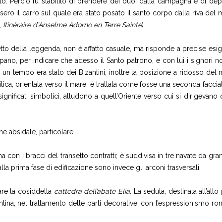
o. Perciò fu stabilito di prendere dei buoi dalla campagna e di depor
ssero il carro sul quale era stato posato il santo corpo dalla riva del m
,
Itinéraire d’Anselme Adorno en Terre Sainte
)
spetto della leggenda, non è affatto casuale, ma risponde a precise es
ano, per indicare che adesso il Santo patrono, e con lui i signori n
un tempo era stato dei Bizantini; inoltre la posizione a ridosso del m
silica, orientata verso il mare, è trattata come fosse una seconda facc
oro significati simbolici, alludono a quell’Oriente verso cui si dirigeva
one absidale, particolare.
ina con i bracci del transetto contratti; è suddivisa in tre navate da g
 alla prima fase di edificazione sono invece gli arconi trasversali.
are la cosiddetta
cattedra dell’abate Elia
. La seduta, destinata all’alt
ntina, nel trattamento delle parti decorative, con l’espressionismo roma