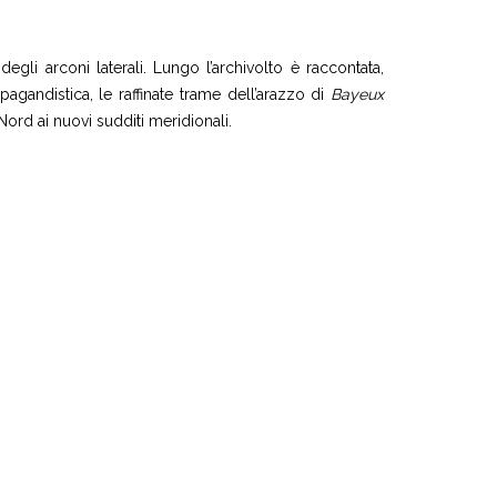
 degli arconi laterali. Lungo l’archivolto è raccontata,
ropagandistica, le raffinate trame dell’arazzo di
Bayeux
ord ai nuovi sudditi meridionali.