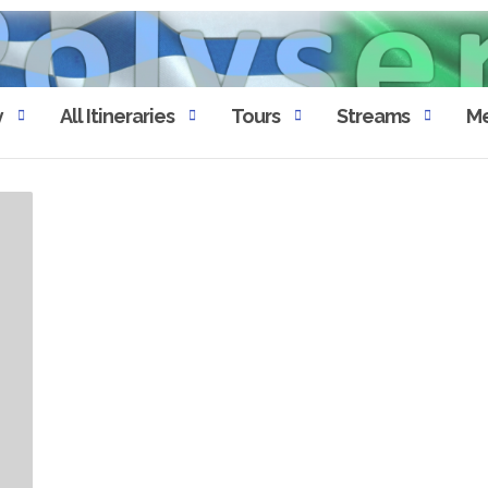
y
All Itineraries
Tours
Streams
Me