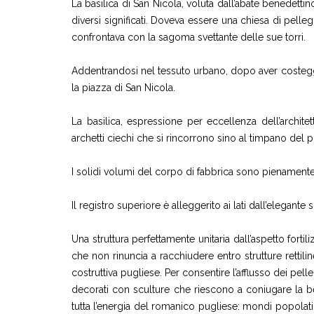
La basilica di San Nicola, voluta dall’abate benedetti
diversi significati. Doveva essere una chiesa di pel
confrontava con la sagoma svettante delle sue torri.
Addentrandosi nel tessuto urbano, dopo aver costeggiat
la piazza di San Nicola.
La basilica, espressione per eccellenza dell’archit
archetti ciechi che si rincorrono sino al timpano del p
I solidi volumi del corpo di fabbrica sono pienamente 
Il registro superiore è alleggerito ai lati dall’elegante 
Una struttura perfettamente unitaria dall’aspetto fort
che non rinuncia a racchiudere entro strutture rettil
costruttiva pugliese. Per consentire l’afflusso dei pell
decorati con sculture che riescono a coniugare la b
tutta l’energia del romanico pugliese: mondi popolati