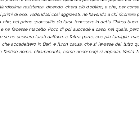
 gagliardissima resistenza, dicendo, ch’era ciò d’obligo, e che, per 
primi di essi, vedendosi così aggravati, né havendo à chi ricorrere p
 che, nel primo sponsulitio da farsi, tenessero in detta Chiesa buon
, e ne facesse macello. Poco di poi succedè il caso, nel quale, perché
se ne uccisero tarati dall’una, e l’altra parte, che più famiglie, mas
, che accadettero in Bari, e furon causa, che si levasse del tutto 
se l’antico nome, chiamandola, come ancor’hogi si appella, Santa M