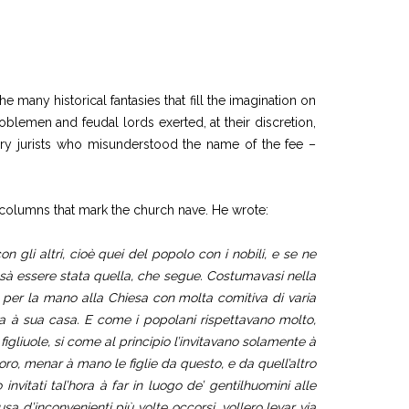
the many historical fantasies that fill the imagination on
noblemen and feudal lords exerted, at their discretion,
ry jurists who misunderstood the name of the fee –
l columns that mark the church nave. He wrote:
n gli altri, cioè quei del popolo con i nobili, e se ne
si sà essere stata quella, che segue. Costumavasi nella
cea per la mano alla Chiesa con molta comitiva di varia
va à sua casa. E come i popolani rispettavano molto,
figliuole, si come al principio l’invitavano solamente à
oro, menar à mano le figlie da questo, e da quell’altro
 invitati tal’hora à far in luogo de’ gentilhuomini alle
 d’inconvenienti più volte occorsi, vollero levar via