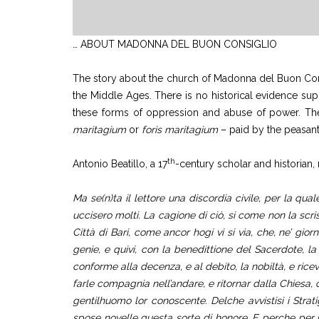
… ABOUT MADONNA DEL BUON CONSIGLIO
The story about the church of Madonna del Buon Consig
the Middle Ages. There is no historical evidence suppo
these forms of oppression and abuse of power. The 
maritagium
or
foris maritagium
– paid by the peasan
th
Antonio Beatillo, a 17
-century scholar and historian,
Ma se(n)ta il lettore una discordia civile, per la qua
uccisero molti. La cagione di ciò, si come non la scri
Città di Bari, come ancor hogi vi si vìa, che, ne’ gio
genie, e quivi, con la benedittione del Sacerdote, 
conforme alla decenza, e al debito, la nobiltà, e ricev
farle compagnia nell’andare, e ritornar dalla Chiesa, 
gentilhuomo lor conoscente. Delche avvistisi i Stratigò
spose novelle questa sorte di honore. E perche per u