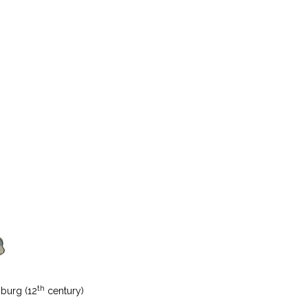
th
burg (12
century)