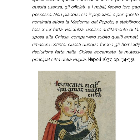
questa usanza, gli officiali, e i nobili, fecero loro
possesso. Non piacque ciò ìr popolani, e per questo i 
nominata allora la Madonna del Popolo, e stabilirono,
fosser lor fatta viole(n)za, uscisse arditamente di là
sposa alla Chiesa, comparvero subito quelli armati, e 
rimasero estinte. Questi dunque furono gli homicidij
risolutione fatta nella Chiesa accennata, le mutas
principal città della Puglia,
Napoli 1637, pp. 34-35).