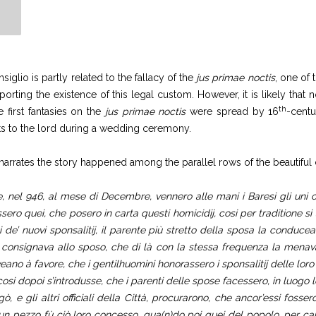
lio is partly related to the fallacy of the
jus primae noctis
, one of 
rting the existence of this legal custom. However, it is likely that 
th
first fantasies on the
jus primae noctis
were spread by 16
-centu
ts to the lord during a wedding ceremony.
 narrates the story happened among the parallel rows of the beautifu
le, nel 946, al mese di Decembre, vennero alle mani i Baresi gli uni co
ssero quei, che posero in carta questi homicidij, cosi per traditione 
rni de’ nuovi sponsalitij, il parente più stretto della sposa la condu
la consignava allo sposo, che di là con la stessa frequenza la mena
eano à favore, che i gentilhuomini honorassero i sponsalitij delle loro 
cosi dopoi s’introdusse, che i parenti delle spose facessero, in luogo l
, e gli altri officiali della Città, procurarono, che ancor’essi fossero
n pezzo fù ciò loro concesso, qua(n)do poi quei del popolo, per causa