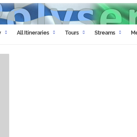
y
All Itineraries
Tours
Streams
Me