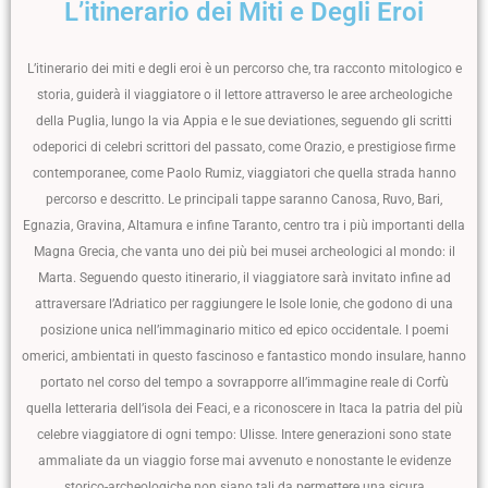
L’itinerario dei Miti e Degli Eroi
L’itinerario dei miti e degli eroi è un percorso che, tra racconto mitologico e
storia, guiderà il viaggiatore o il lettore attraverso le aree archeologiche
della Puglia, lungo la via Appia e le sue deviationes, seguendo gli scritti
odeporici di celebri scrittori del passato, come Orazio, e prestigiose firme
contemporanee, come Paolo Rumiz, viaggiatori che quella strada hanno
percorso e descritto. Le principali tappe saranno Canosa, Ruvo, Bari,
Egnazia, Gravina, Altamura e infine Taranto, centro tra i più importanti della
Magna Grecia, che vanta uno dei più bei musei archeologici al mondo: il
Marta. Seguendo questo itinerario, il viaggiatore sarà invitato infine ad
attraversare l’Adriatico per raggiungere le Isole Ionie, che godono di una
posizione unica nell’immaginario mitico ed epico occidentale. I poemi
omerici, ambientati in questo fascinoso e fantastico mondo insulare, hanno
portato nel corso del tempo a sovrapporre all’immagine reale di Corfù
quella letteraria dell’isola dei Feaci, e a riconoscere in Itaca la patria del più
celebre viaggiatore di ogni tempo: Ulisse. Intere generazioni sono state
ammaliate da un viaggio forse mai avvenuto e nonostante le evidenze
storico-archeologiche non siano tali da permettere una sicura