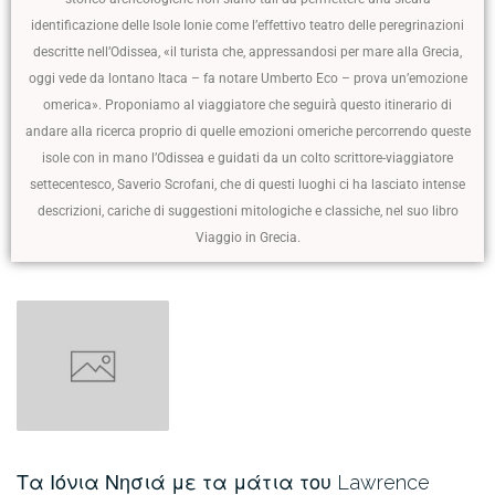
identificazione delle Isole Ionie come l’effettivo teatro delle peregrinazioni
descritte nell’Odissea, «il turista che, appressandosi per mare alla Grecia,
oggi vede da lontano Itaca – fa notare Umberto Eco – prova un’emozione
omerica». Proponiamo al viaggiatore che seguirà questo itinerario di
andare alla ricerca proprio di quelle emozioni omeriche percorrendo queste
isole con in mano l’Odissea e guidati da un colto scrittore-viaggiatore
settecentesco, Saverio Scrofani, che di questi luoghi ci ha lasciato intense
descrizioni, cariche di suggestioni mitologiche e classiche, nel suo libro
Viaggio in Grecia.
Τα Ιόνια Νησιά με τα μάτια του Lawrence