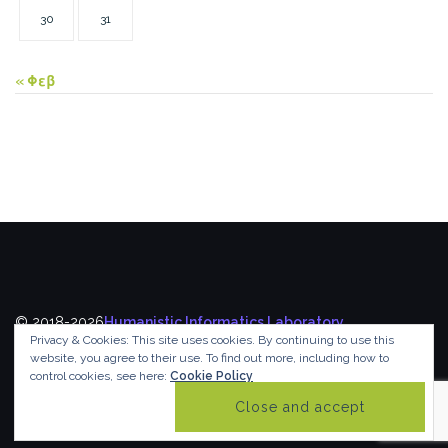
30
31
« Φεβ
© 2018-2026
Humanistic Informatics Laboratory
,
Privacy & Cookies: This site uses cookies. By continuing to use this
Department of Informatics
,
Ionian University
website, you agree to their use.
To find out more, including how to
control cookies, see here:
Cookie Policy