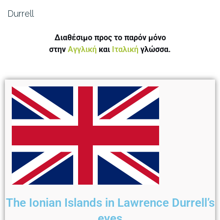
Durrell
Διαθέσιμο προς το παρόν μόνο
στην
Αγγλική
και
Ιταλική
γλώσσα.
The Ionian Islands in Lawrence Durrell’s
eyes