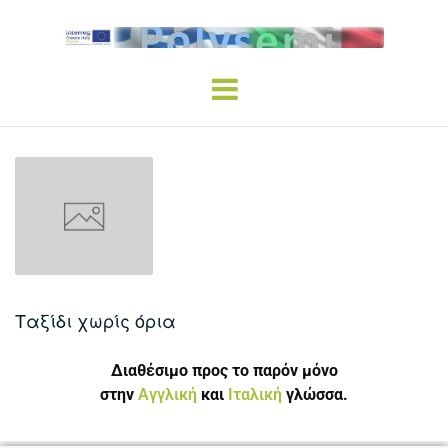
Ταξίδι χωρίς όρια
Διαθέσιμο προς το παρόν μόνο
στην
Αγγλική
και
Ιταλική
γλώσσα.