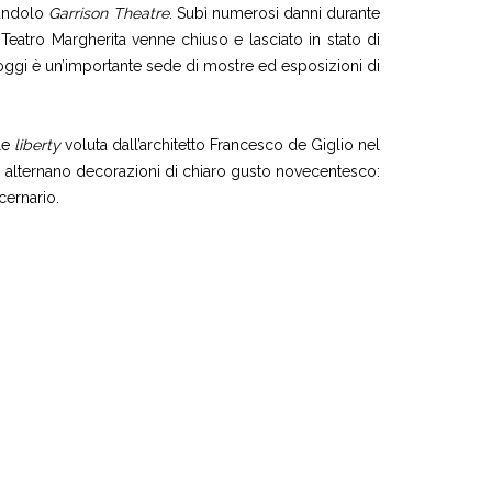
zandolo
Garrison Theatre
. Subì numerosi danni durante
eatro Margherita venne chiuso e lasciato in stato di
 oggi è un’importante sede di mostre ed esposizioni di
ile
liberty
voluta dall’architetto Francesco de Giglio nel
ta si alternano decorazioni di chiaro gusto novecentesco:
cernario.