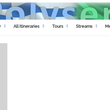
y
All Itineraries
Tours
Streams
Me