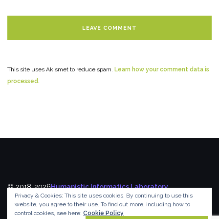
This site uses Akismet to reduce spam.
Learn how your comment data is
processed.
© 2018-2026
Humanistic Informatics Laboratory
,
Privacy & Cookies: This site uses cookies. By continuing to use this
Department of Informatics
,
Ionian University
website, you agree to their use.
To find out more, including how to
control cookies, see here:
Cookie Policy