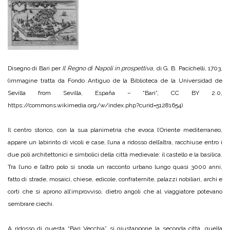
Disegno di Bari per
Il Regno di Napoli in prospettiva
, di G. B. Pacichelli, 1703,
(immagine tratta da Fondo Antiguo de la Biblioteca de la Universidad de
Sevilla from Sevilla, España – “Bari”, CC BY 2.0,
https://commons.wikimedia.org/w/index.php?curid=51281654)
Il centro storico, con la sua planimetria che evoca l’Oriente mediterraneo,
appare un labirinto di vicoli e case, l’una a ridosso dell’altra, racchiuse entro i
due poli architettonici e simbolici della città medievale: il castello e la basilica.
Tra l’uno e l’altro polo si snoda un racconto urbano lungo quasi 3000 anni,
fatto di strade, mosaici, chiese, edicole, confraternite, palazzi nobiliari, archi e
corti che si aprono all’improvviso, dietro angoli che al viaggiatore potevano
sembrare ciechi.
A ridosso di questa “Bari Vecchia” si giustappone la seconda città, quella