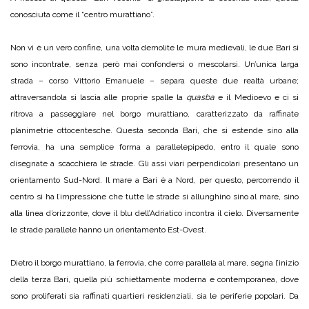
conosciuta come il “centro murattiano”.
Non vi è un vero confine, una volta demolite le mura medievali, le due Bari si
sono incontrate, senza però mai confondersi o mescolarsi. Un’unica larga
strada – corso Vittorio Emanuele – separa queste due realtà urbane;
attraversandola si lascia alle proprie spalle la
quasba
e il Medioevo e ci si
ritrova a passeggiare nel borgo murattiano, caratterizzato da raffinate
planimetrie ottocentesche. Questa seconda Bari, che si estende sino alla
ferrovia, ha una semplice forma a parallelepipedo, entro il quale sono
disegnate a scacchiera le strade. Gli assi viari perpendicolari presentano un
orientamento Sud-Nord. Il mare a Bari è a Nord, per questo, percorrendo il
centro si ha l’impressione che tutte le strade si allunghino sino al mare, sino
alla linea d’orizzonte, dove il blu dell’Adriatico incontra il cielo. Diversamente
le strade parallele hanno un orientamento Est-Ovest.
Dietro il borgo murattiano, la ferrovia, che corre parallela al mare, segna l’inizio
della terza Bari, quella più schiettamente moderna e contemporanea, dove
sono proliferati sia raffinati quartieri residenziali, sia le periferie popolari. Da