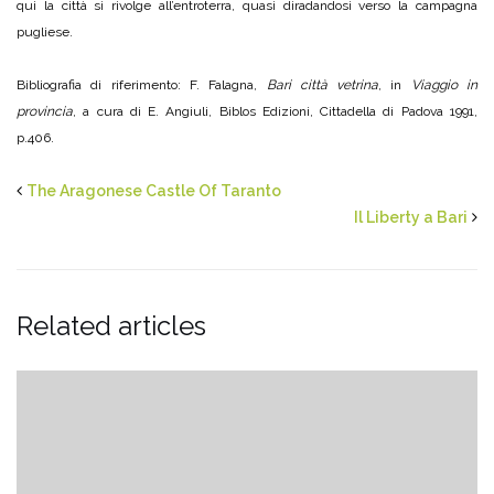
qui la città si rivolge all’entroterra, quasi diradandosi verso la campagna
pugliese.
Bibliografia di riferimento: F. Falagna,
Bari città vetrina
, in
Viaggio in
provincia
, a cura di E. Angiuli, Biblos Edizioni, Cittadella di Padova 1991,
p.406.
The Aragonese Castle Of Taranto
Il Liberty a Bari
Related articles