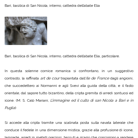
Bari, basilica di San Nicola, interno, cattedra dell’abate Elia
Bari, basilica di San Nicola, interno, cattedra dell’abate Elia, particolare.
In questa solenne cornice romanica si confrontano, in un suggestivo
contrasto, la raffinata
art de cour
trapiantata dall’
Ile de France
dagli angioini,
che succedettero ai Normanni e agli Svevi alla guida della città, e il fasto
orientale, dal sapore tutto bizantino, della cripta gremita di arredi sontuosi ed
icone. (M. S. Calò Mariani,
L’immagine ed il culto di san Nicola a Bari e in
Puglia
)
Si accede alla cripta tramite una scalinata posta sulla navata laterale che
conduce il fedele in una dimensione mistica, grazie alla profusione di icone,
lampade, arredi in metalli preziosi, tessuti e ricami che concorrono a rendere