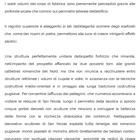
I solidi volumi del corpo di fabbrica sono pienamente percepibili grazie alle
profonde arcate che corrono sul perimetro laterale dell’edificio.
Il registro superiore è alleggerito ai lati dall’elegante scorrere degli esaforati
che, come dei ricami di pietra, permettono alla luce di creare intriganti effetti
plastici.
Una struttura perfettamente unitaria dall’aspetto fortilizio che rimanda,
nell’impianto del prospetto affiancato da due possenti torri, alle grandi
cattedrali romaniche del Nord, ma che non rinuncia a racchiudere entro
strutture rettilinee i volumi di cupole e volte, in assonanza con le tecniche
costruttive medio-orientali e in omaggio alla lunga tradizione costruttiva
pugliese. Per consentire l’afflusso dei pellegrini, che numerosi accorrevano a
visitare le reliquie di San Nicola, lungo il perimetro della basilica si aprono
cinque portali decorati con sculture che riescono a coniugare la bellezza
delle forme con la ricchezza didascalica dei contenuti. Nell’apparato
decorativo scultoreo di San Nicola esplode tutta l’energia del romanico
pugliese: mondi popolati di
monstra,
attinti direttamente dai bestiari nordici,
convivono con puntuali citazioni classiche, arricchite da motivi di chiara