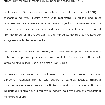
https://commons.wikimedia.org/w/index.php?curid=61405024)
La basilica di San Nicola, voluta dall’abate benedettino Elia nel 1089, fu
consacrata nel 1197. Il colto abate volle realizzare un edificio che in sé
riassumesse numerose funzioni e diversi significati. Doveva essere una
chiesa di pellegrinaggio, la chiesa madre del popolo dei baresi e un punto di
riferimento per chi giungeva dal mare e immediatamente si confrontava con
la sagoma svettante delle sue torri.
Addentrandosi nel tessuto urbano, dopo aver costeggiato il castello e la
cattedrale, dopo aver percorso l’attuale via delle Crociate, aver attraversato
l’arco angioino, si raggiunge la piazza di San Nicola.
La basilica, espressione per eccellenza dell’architettura romanica pugliese,
s’impone maestosa con la sua severa e candida facciata tripartita,
movimentata unicamente da archetti ciechi che si rincorrono sino al timpano
del portale principale e, sul registro superiore, dal lieve gioco chiaroscurale di
monofore e bifore.