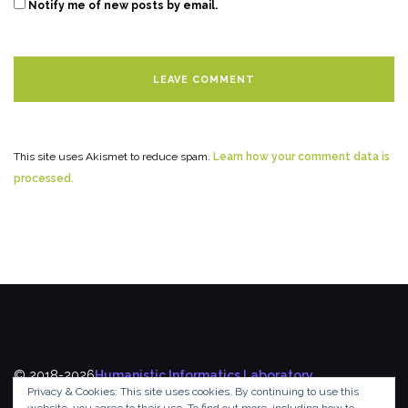
Notify me of new posts by email.
This site uses Akismet to reduce spam.
Learn how your comment data is
processed.
© 2018-2026
Humanistic Informatics Laboratory
,
Privacy & Cookies: This site uses cookies. By continuing to use this
Department of Informatics
,
Ionian University