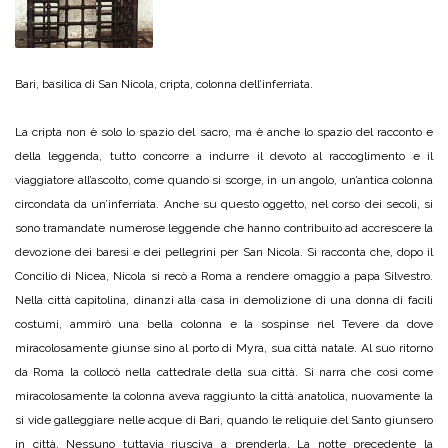
Bari, basilica di San Nicola, cripta, colonna dell’inferriata.
La cripta non è solo lo spazio del sacro, ma è anche lo spazio del racconto e
della leggenda, tutto concorre a indurre il devoto al raccoglimento e il
viaggiatore all’ascolto, come quando si scorge, in un angolo, un’antica colonna
circondata da un’inferriata. Anche su questo oggetto, nel corso dei secoli, si
sono tramandate numerose leggende che hanno contribuito ad accrescere la
devozione dei baresi e dei pellegrini per San Nicola. Si racconta che, dopo il
Concilio di Nicea, Nicola si recò a Roma a rendere omaggio a papa Silvestro.
Nella città capitolina, dinanzi alla casa in demolizione di una donna di facili
costumi, ammirò una bella colonna e la sospinse nel Tevere da dove
miracolosamente giunse sino al porto di Myra, sua città natale. Al suo ritorno
da Roma la collocò nella cattedrale della sua città. Si narra che così come
miracolosamente la colonna aveva raggiunto la città anatolica, nuovamente la
si vide galleggiare nelle acque di Bari, quando le reliquie del Santo giunsero
in città. Nessuno tuttavia riusciva a prenderla. La notte precedente la