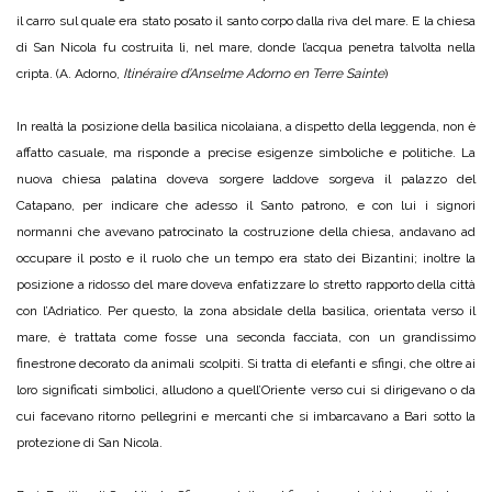
il carro sul quale era stato posato il santo corpo dalla riva del mare. E la chiesa
di San Nicola fu costruita lì, nel mare, donde l’acqua penetra talvolta nella
cripta. (A. Adorno,
Itinéraire d’Anselme Adorno en Terre Sainte
)
In realtà la posizione della basilica nicolaiana, a dispetto della leggenda, non è
affatto casuale, ma risponde a precise esigenze simboliche e politiche. La
nuova chiesa palatina doveva sorgere laddove sorgeva il palazzo del
Catapano, per indicare che adesso il Santo patrono, e con lui i signori
normanni che avevano patrocinato la costruzione della chiesa, andavano ad
occupare il posto e il ruolo che un tempo era stato dei Bizantini; inoltre la
posizione a ridosso del mare doveva enfatizzare lo stretto rapporto della città
con l’Adriatico. Per questo, la zona absidale della basilica, orientata verso il
mare, è trattata come fosse una seconda facciata, con un grandissimo
finestrone decorato da animali scolpiti. Si tratta di elefanti e sfingi, che oltre ai
loro significati simbolici, alludono a quell’Oriente verso cui si dirigevano o da
cui facevano ritorno pellegrini e mercanti che si imbarcavano a Bari sotto la
protezione di San Nicola.