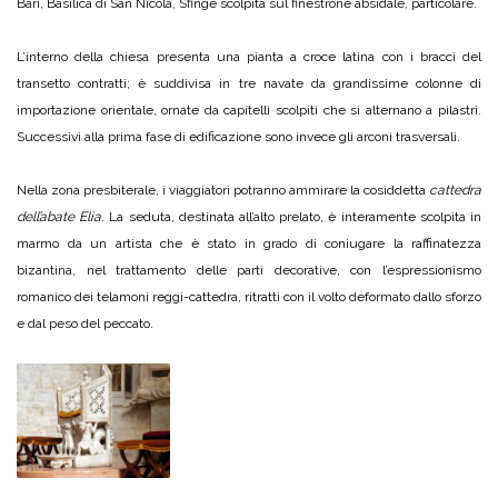
Bari, Basilica di San Nicola, Sfinge scolpita sul finestrone absidale, particolare.
L’interno della chiesa presenta una pianta a croce latina con i bracci del
transetto contratti; è suddivisa in tre navate da grandissime colonne di
importazione orientale, ornate da capitelli scolpiti che si alternano a pilastri.
Successivi alla prima fase di edificazione sono invece gli arconi trasversali.
Nella zona presbiterale, i viaggiatori potranno ammirare la cosiddetta
cattedra
dell’abate Elia
. La seduta, destinata all’alto prelato, è interamente scolpita in
marmo da un artista che è stato in grado di coniugare la raffinatezza
bizantina, nel trattamento delle parti decorative, con l’espressionismo
romanico dei telamoni reggi-cattedra, ritratti con il volto deformato dallo sforzo
e dal peso del peccato.