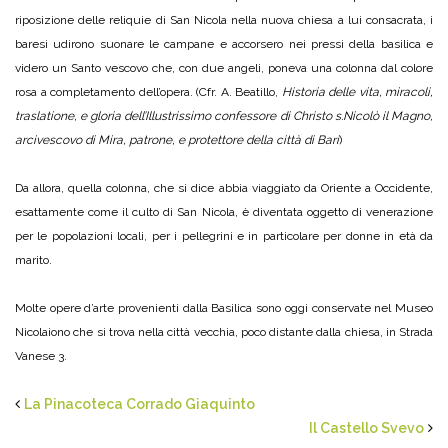
riposizione delle reliquie di San Nicola nella nuova chiesa a lui consacrata, i
baresi udirono suonare le campane e accorsero nei pressi della basilica e
videro un Santo vescovo che, con due angeli, poneva una colonna dal colore
rosa a completamento dell’opera. (Cfr. A. Beatillo,
Historia delle vita, miracoli,
traslatione, e gloria dell’Illustrissimo confessore di Christo s.Nicolò il Magno,
arcivescovo di Mira, patrone, e protettore della città di Bari
)
Da allora, quella colonna, che si dice abbia viaggiato da Oriente a Occidente,
esattamente come il culto di San Nicola, è diventata oggetto di venerazione
per le popolazioni locali, per i pellegrini e in particolare per donne in età da
marito.
Molte opere d’arte provenienti dalla Basilica sono oggi conservate nel Museo
Nicolaiono che si trova nella città vecchia, poco distante dalla chiesa, in Strada
Vanese 3.
La Pinacoteca Corrado Giaquinto
Il Castello Svevo