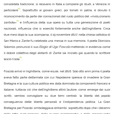
consolidata tradizione, si recavano in Italia a compiere gli studi, a Venezia in
[4]
particolare
. Soprattutto ai giovani greci, poi tornati in patria, è dovuto il
riconoscimento da parte dei connazionali del ruolo politico del «rivoluzionario
[5]
zantiota»
e l’influenza della sua opera su tutta una generazione di poeti
nazionali, influenza che si esercitò fortemente anche dall’Inghilterra. Circa
due mesi dopo la sua scomparsa, il 19 novembre 1827, nella chiesa cattolica di
San Marco a Zante fu celebrata una messa in sua memoria. Il poeta Dionisios
Solomòs pronunciò il suo
Elogio di Ugo Foscolo
mettendo in evidenza come
il dolore collettivo degli abitanti di Zante sia iniziato già quando lo scrittore
[6]
lasciò l’isola
.
Foscolo arrivò in Inghilterra, come esule, nel 1816. Solo otto anni prima il poeta
aveva fatto parte dell’armata con cui Napoleone sperava di invadere la Gran
Bretagna e la sua cultura politica era stata dominata da componenti francesi e
italiane, tuttavia ciò che dell’Inghilterra attirò l’autore, come emerge dai suoi
scritti, sembra convogliare su due temi centrali: la libertà del popolo
conseguenza delle libertà personali e l’indipendenza politica. La Gran
Bretagna per Foscolo simboleggiava entrambi, soprattutto dopo che i decenni