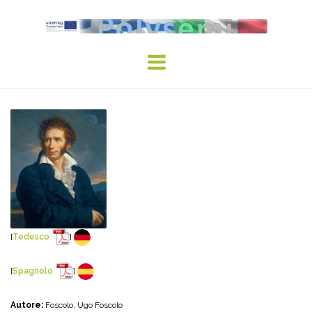
Skip
to
content
[
Tedesco
]
[
Spagnolo
]
Autore:
Foscolo, Ugo Foscolo