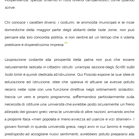
indipendenza, spesso smarrito in futili diverbi campanilistici, come quando
scrive:
Chi conosce i caratteri diversi, i costumi, le animosità municipali e le risse
domestiche della maggior parte degli abitanti delle Isole Jonie, non può
pensare alla loro concordia politica, e non sentire ad un tempo che il volerla
[8]
predicare è disperatissima impresa.
L’aspirazione costante alla prosperità della patria non può che essere
naturalmente radicata in cittadini istruiti: un’ampia sezione degli
Scritti sulle
Isole Ionie
è quindi dedicata all’istruzione. Qui Foscolo espone le sue idee di
educazione ed istruzione, idee che sperava di attuare se avesse potuto
recarsi nelle isole con una funzione direttiva negli ordinamenti scolastici,
traccia un vero e proprio programma, soffermandosi particolarmente sulla
necessità di istituire una università che avrebbe posto sicuramente un freno
all’esodo dei giovani greci verso le università di altre nazioni, arrivando anche
a proporre Itaca «men popolata e meno avvezza ad usanze e vizi stranieri». I
giovani formati in questa università greca, negli anni in cui l’animo è meglio
predisposto ad accogliere nuovi sentimenti, avrebbero potuto prepararsi alla