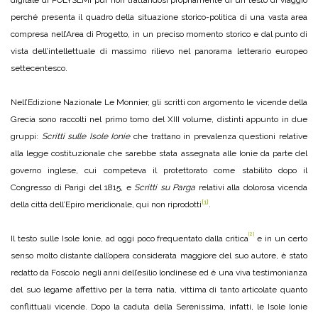
digitale di POLYSEMI pur non trattandosi propriamente di un testo di viaggio
perché presenta il quadro della situazione storico-politica di una vasta area
compresa nell’Area di Progetto, in un preciso momento storico e dal punto di
vista dell’intellettuale di massimo rilievo nel panorama letterario europeo
settecentesco.
Nell’Edizione Nazionale Le Monnier, gli scritti con argomento le vicende della
Grecia sono raccolti nel primo tomo del XIII volume, distinti appunto in due
gruppi:
Scritti sulle Isole Ionie
che trattano in prevalenza questioni relative
alla legge costituzionale che sarebbe stata assegnata alle Ionie da parte del
governo inglese, cui competeva il protettorato come stabilito dopo il
Congresso di Parigi del 1815, e
Scritti su Parga
relativi alla dolorosa vicenda
[1]
della città dell’Epiro meridionale, qui non riprodotti
.
[2]
Il testo sulle Isole Ionie, ad oggi poco frequentato dalla critica
e in un certo
senso molto distante dall’opera considerata maggiore del suo autore, è stato
redatto da Foscolo negli anni dell’esilio londinese ed è una viva testimonianza
del suo legame affettivo per la terra natia, vittima di tanto articolate quanto
conflittuali vicende. Dopo la caduta della Serenissima, infatti, le Isole Ionie