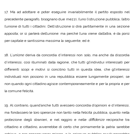
17. Ma ad adottare e poter eseguire invariabilmente il partito esposto nel
precedente paragrafo, bisognano due mezzi; l’uno l’istruzione pubblica, l’altro
l’unione di tutti i cittadini. Dell’istruzione si dirà partitamente in una sezione
apposita; or si parlerà dell’unione: ma perché l’una viene dall’altra, è da porsi
per capitale e santissima massima la seguente, ed è:
18. L’
unione
deriva da concordia d’interessi non solo, ma anche da discordia
d’interessi, così illuminati dalla ragione, che tutti gl’individui interessati per
differenti scopi e motivi si concilino tutti in questa idea, che gl’interessi
individuali non possono in una repubblica essere lungamente prosperi, se
non quando ogni cittadino agisce contemporaneamente e per la propria e per
la comune felicità.
19. Al contrario, quand’anche tutti avessero concordia d’opinioni e d’interessi,
ma fondassero le loro speranze non tanto nella felicità pubblica, quanto nella
protezione degli stranieri, e nel raggiro e nelle
diffidenze
reciproche tra
cittadino e cittadino, avverrebbe di certo che primamente la patria sarebbe