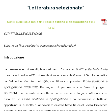
Letteratura selezionata
Scritti sulle isole Ionie (in Prose politiche e apologetiche 1818-
1827)
SCRITTI SULLE ISOLE IONIE
Estratto da
Prose politiche e apologetiche (1817-1827)
Introduzione
La presente edizione digitale del testo foscoliano
Scritti sulle Isole Ionie
riproduce il testo dell’Edizione Nazionale curata da Giovanni Gambarin, edita
da Felice Le Monnier nel 1964, dal titolo complessivo
Prose politiche e
apologetiche (1817-1827)
. Per ragioni di pertinenza con l’area di progetto
POLYSEMI, non è stata riprodotta la parte relativa a Parga, confluita anche
essa tra le
Prose politiche e apologetiche
. Una premessa è tuttavia
opportuna: si è scelto di annoverare questo testo tra quelli della Biblioteca