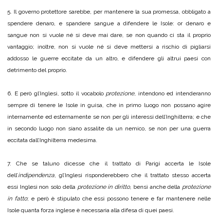
5. Il governo protettore sarebbe, per mantenere la sua promessa, obbligato a
spendere denaro, e spandere sangue a difendere le Isole: or denaro e
sangue non si vuole né si deve mai dare, se non quando ci sta il proprio
vantaggio; inoltre, non si vuole né si deve mettersi a rischio di pigliarsi
addosso le guerre eccitate da un altro, e difendere gli altrui paesi con
detrimento del proprio.
6. E però gl’Inglesi, sotto il vocabolo
protezione
, intendono ed intenderanno
sempre di tenere le Isole in guisa, che in primo luogo non possano agire
internamente ed esternamente se non per gli interessi dell’Inghilterra; e che
in secondo luogo non siano assalite da un nemico, se non per una guerra
eccitata dall’Inghilterra medesima.
7. Che se taluno dicesse che il trattato di Parigi accerta le Isole
dell’
indipendenza
, gl’Inglesi risponderebbero che il trattato stesso accerta
essi Inglesi non solo della
protezione in diritto
, bensì anche della
protezione
in fatto
; e però è stipulato che essi possono tenere e far mantenere nelle
Isole quanta forza inglese è necessaria alla difesa di quei paesi.