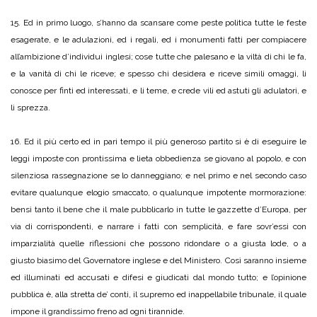
15. Ed in primo luogo, s’hanno da scansare come peste politica tutte le feste
esagerate, e le adulazioni, ed i regali, ed i monumenti fatti per compiacere
all’ambizione d’individui inglesi; cose tutte che palesano e la viltà di chi le fa,
e la vanità di chi le riceve; e spesso chi desidera e riceve simili omaggi, li
conosce per finti ed interessati, e li teme, e crede vili ed astuti gli adulatori, e
li sprezza.
16. Ed il più certo ed in pari tempo il più generoso partito si è di eseguire le
leggi imposte con prontissima e lieta obbedienza se giovano al popolo, e con
silenziosa rassegnazione se lo danneggiano; e nel primo e nel secondo caso
evitare qualunque elogio smaccato, o qualunque impotente mormorazione:
bensì tanto il bene che il male pubblicarlo in tutte le gazzette d’Europa, per
via di corrispondenti, e narrare i fatti con semplicità, e fare sovr’essi con
imparzialità quelle riflessioni che possono ridondare o a giusta lode, o a
giusto biasimo del Governatore inglese e del Ministero. Così saranno insieme
ed illuminati ed accusati e difesi e giudicati dal mondo tutto; e l’opinione
pubblica è, alla stretta de’ conti, il supremo ed inappellabile tribunale, il quale
impone il grandissimo freno ad ogni tirannide.