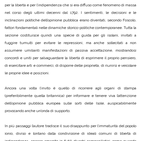
per la libertà e per l’indipendenza che si era diffuso come fenomeno di massa
nel corso degli ultimi decenni dal 1792. I sentimenti, le decisioni e le
inclinazioni politiche dell’opinione pubblica erano diventati, secondo Foscolo,
fattori fondamentali nelle dinamiche storico-politiche contemporanee. Tutta la
sezione costituisce quindi una specie di guida per gli isolani, invitati a
fuggire tumulti per evitare le repressioni, ma anche sollecitati a non
assumere umilianti manifestazioni di passiva accettazione, mostrandosi
concordi e uniti per salvaguardare la libertà di esprimere il proprio pensiero,
di esercitare arti e commerci, di disporre delle proprietà, di riunirsi e veicolare
le proprie idee e posizioni.
Ancora una volta l’invito è quello di ricorrere agli organi di stampa
(preferibilmente quella britannica) per informare e tenere viva l’attenzione
dell’opinione pubblica europea sulle sorti delle Isole, auspicabilmente
provocando anche un’onda di supporto.
In più passaggi l’autore tradisce il suo disappunto per l’immaturità del popolo
ionio, diviso e lontano dalla condivisione di ideali comuni di libertà di