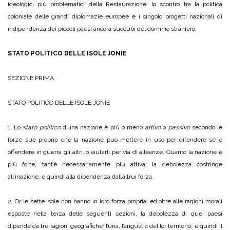
ideologici più problematici della Restaurazione: lo scontro tra la politica
coloniale delle grandi diplomazie europee e i singolo progetti nazionali di
indipendenza dei piccoli paesi ancora succubi del dominio straniero.
STATO POLITICO DELLE ISOLE JONIE
SEZIONE PRIMA
STATO POLITICO DELLE ISOLE JONIE
1. Lo
stato politico
d’una nazione è più o meno
attivo
o
passivo
secondo le
forze sue proprie che la nazione può mettere in uso per difendere sé e
offendere in guerra gli altri, o aiutarli per via di alleanze. Quanto la nazione è
più forte, tant’è necessariamente più attiva; la debolezza costringe
all’inazione, e quindi alla dipendenza dall’altrui forza.
2. Or le sette Isole non hanno in loro forza propria; ed oltre alle ragioni morali
esposte nella terza delle seguenti sezioni, la debolezza di quei paesi
dipende da tre ragioni geografiche: l’una, l’angustia del lor territorio, e quindi il