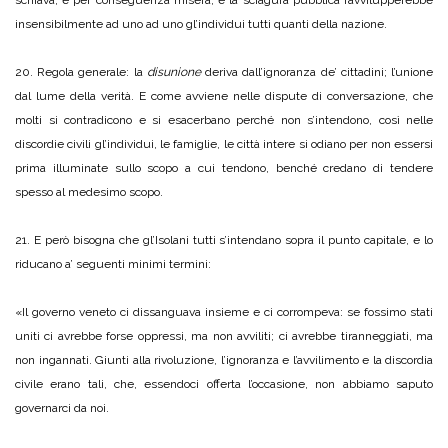
schiava, e per conseguenza misera, e la sciagura pubblica ravvilupperebbe
insensibilmente ad uno ad uno gl’individui tutti quanti della nazione.
20. Regola generale: la
disunione
deriva dall’ignoranza de’ cittadini; l’unione
dal lume della verità. E come avviene nelle dispute di conversazione, che
molti si contradicono e si esacerbano perché non s’intendono, così nelle
discordie civili gl’individui, le famiglie, le città intere si odiano per non essersi
prima illuminate sullo scopo a cui tendono, benché credano di tendere
spesso al medesimo scopo.
21. E però bisogna che gl’Isolani tutti s’intendano sopra il punto capitale, e lo
riducano a’ seguenti minimi termini:
«Il governo veneto ci dissanguava insieme e ci corrompeva: se fossimo stati
uniti ci avrebbe forse oppressi, ma non avviliti; ci avrebbe tiranneggiati, ma
non ingannati. Giunti alla rivoluzione, l’ignoranza e l’avvilimento e la discordia
civile erano tali, che, essendoci offerta l’occasione, non abbiamo saputo
governarci da noi.