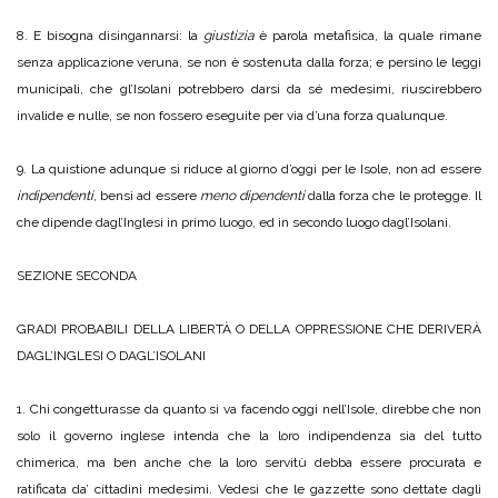
8. E bisogna disingannarsi: la
giustizia
è parola metafisica, la quale rimane
senza applicazione veruna, se non è sostenuta dalla forza; e persino le leggi
municipali, che gl’Isolani potrebbero darsi da sé medesimi, riuscirebbero
invalide e nulle, se non fossero eseguite per via d’una forza qualunque.
9. La quistione adunque si riduce al giorno d’oggi per le Isole, non ad essere
indipendenti
, bensì ad essere
meno dipendenti
dalla forza che le protegge. Il
che dipende dagl’Inglesi in primo luogo, ed in secondo luogo dagl’Isolani.
SEZIONE SECONDA
GRADI PROBABILI DELLA LIBERTÀ O DELLA OPPRESSIONE CHE DERIVERÀ
DAGL’INGLESI O DAGL’ISOLANI
1. Chi congetturasse da quanto si va facendo oggi nell’Isole, direbbe che non
solo il governo inglese intenda che la loro indipendenza sia del tutto
chimerica, ma ben anche che la loro servitù debba essere procurata e
ratificata da’ cittadini medesimi. Vedesi che le gazzette sono dettate dagli