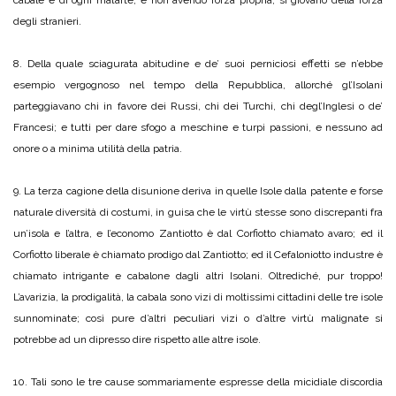
cabale e di ogni mal’arte; e non avendo forza propria, si giovano della forza
degli stranieri.
8. Della quale sciagurata abitudine e de’ suoi perniciosi effetti se n’ebbe
esempio vergognoso nel tempo della Repubblica, allorché gl’Isolani
parteggiavano chi in favore dei Russi, chi dei Turchi, chi degl’Inglesi o de’
Francesi; e tutti per dare sfogo a meschine e turpi passioni, e nessuno ad
onore o a minima utilità della patria.
9. La terza cagione della disunione deriva in quelle Isole dalla patente e forse
naturale diversità di costumi, in guisa che le virtù stesse sono discrepanti fra
un’isola e l’altra, e l’economo Zantiotto è dal Corfiotto chiamato avaro; ed il
Corfiotto liberale è chiamato prodigo dal Zantiotto; ed il Cefaloniotto industre è
chiamato intrigante e cabalone dagli altri Isolani. Oltrediché, pur troppo!
L’avarizia, la prodigalità, la cabala sono vizi di moltissimi cittadini delle tre isole
sunnominate; così pure d’altri peculiari vizi o d’altre virtù malignate si
potrebbe ad un dipresso dire rispetto alle altre isole.
10. Tali sono le tre cause sommariamente espresse della micidiale discordia