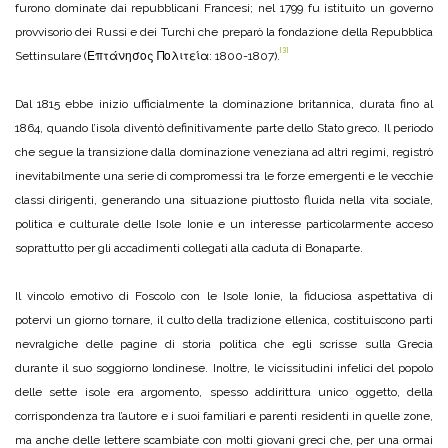
furono dominate dai repubblicani Francesi; nel 1799 fu istituito un governo
provvisorio dei Russi e dei Turchi che preparò la fondazione della Repubblica
[3]
Settinsulare (Επτάνησος Πολιτεία: 1800-1807).
Dal 1815 ebbe inizio ufficialmente la dominazione britannica, durata fino al
1864, quando l’isola diventò definitivamente parte dello Stato greco. Il periodo
che segue la transizione dalla dominazione veneziana ad altri regimi, registrò
inevitabilmente una serie di compromessi tra le forze emergenti e le vecchie
classi dirigenti, generando una situazione piuttosto fluida nella vita sociale,
politica e culturale delle Isole Ionie e un interesse particolarmente acceso
soprattutto per gli accadimenti collegati alla caduta di Bonaparte.
Il vincolo emotivo di Foscolo con le Isole Ionie, la fiduciosa aspettativa di
potervi un giorno tornare, il culto della tradizione ellenica, costituiscono parti
nevralgiche delle pagine di storia politica che egli scrisse sulla Grecia
durante il suo soggiorno londinese. Inoltre, le vicissitudini infelici del popolo
delle sette isole era argomento, spesso addirittura unico oggetto, della
corrispondenza tra l’autore e i suoi familiari e parenti residenti in quelle zone,
ma anche delle lettere scambiate con molti giovani greci che, per una ormai