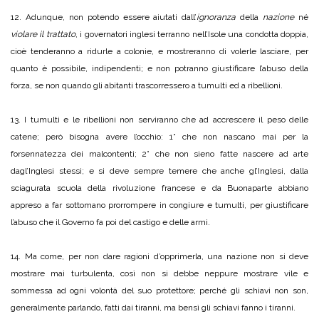
12. Adunque, non potendo essere aiutati dall’
ignoranza
della
nazione
né
violare il trattato
, i governatori inglesi terranno nell’Isole una condotta doppia,
cioè tenderanno a ridurle a colonie, e mostreranno di volerle lasciare, per
quanto è possibile, indipendenti; e non potranno giustificare l’abuso della
forza, se non quando gli abitanti trascorressero a tumulti ed a ribellioni.
13. I tumulti e le ribellioni non serviranno che ad accrescere il peso delle
catene; però bisogna avere l’occhio: 1° che non nascano mai per la
forsennatezza dei malcontenti; 2° che non sieno fatte nascere ad arte
dagl’Inglesi stessi; e si deve sempre temere che anche gl’Inglesi, dalla
sciagurata scuola della rivoluzione francese e da Buonaparte abbiano
appreso a far sottomano prorrompere in congiure e tumulti, per giustificare
l’abuso che il Governo fa poi del castigo e delle armi.
14. Ma come, per non dare ragioni d’opprimerla, una nazione non si deve
mostrare mai turbulenta, così non si debbe neppure mostrare vile e
sommessa ad ogni volontà del suo protettore; perché gli schiavi non son,
generalmente parlando, fatti dai tiranni, ma bensì gli schiavi fanno i tiranni.