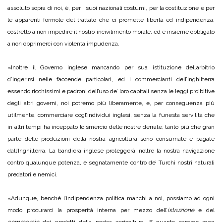
assoluto sopra di noi, è, per i suoi nazionali costumi, per la costituzione e per
le apparenti formole del trattato che ci promette libertà ed indipendenza,
costretto a non impedire il nostro incivilimento morale, ed è insieme obbligato
a non opprimerci con violenta impudenza.
«Inoltre il Governo inglese mancando per sua istituzione dell’arbitrio
d’ingerirsi nelle faccende particolari, ed i commercianti dell’Inghilterra
essendo ricchissimi e padroni dell’uso de’ loro capitali senza le leggi proibitive
degli altri governi, noi potremo più liberamente, e, per conseguenza più
utilmente, commerciare cogl’individui inglesi, senza la funesta servilità che
in altri tempi ha inceppato lo smercio delle nostre derrate; tanto più che gran
parte delle produzioni della nostra agricoltura sono consumate e pagate
dall’Inghilterra. La bandiera inglese proteggerà inoltre la nostra navigazione
contro qualunque potenza, e segnatamente contro de’ Turchi nostri naturali
predatori e nemici.
«Adunque, benché l’indipendenza politica manchi a noi, possiamo ad ogni
modo procurarci la prosperità interna per mezzo dell’
istruzione
e del