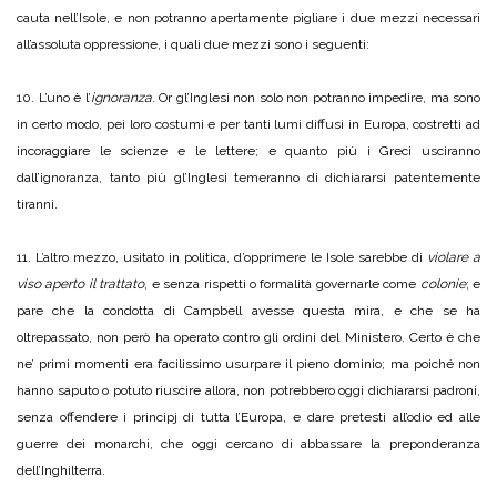
cauta nell’Isole, e non potranno apertamente pigliare i due mezzi necessari
all’assoluta oppressione, i quali due mezzi sono i seguenti:
10. L’uno è l’
ignoranza
. Or gl’Inglesi non solo non potranno impedire, ma sono
in certo modo, pei loro costumi e per tanti lumi diffusi in Europa, costretti ad
incoraggiare le scienze e le lettere; e quanto più i Greci usciranno
dall’ignoranza, tanto più gl’Inglesi temeranno di dichiararsi patentemente
tiranni.
11. L’altro mezzo, usitato in politica, d’opprimere le Isole sarebbe di
violare a
viso aperto il trattato
, e senza rispetti o formalità governarle come
colonie
; e
pare che la condotta di Campbell avesse questa mira, e che se ha
oltrepassato, non però ha operato contro gli ordini del Ministero. Certo è che
ne’ primi momenti era facilissimo usurpare il pieno dominio; ma poiché non
hanno saputo o potuto riuscire allora, non potrebbero oggi dichiararsi padroni,
senza offendere i principj di tutta l’Europa, e dare pretesti all’odio ed alle
guerre dei monarchi, che oggi cercano di abbassare la preponderanza
dell’Inghilterra.