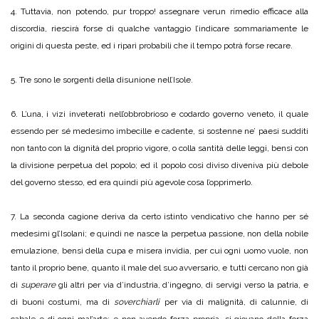
4. Tuttavia, non potendo, pur troppo! assegnare verun rimedio efficace alla
discordia, riescirà forse di qualche vantaggio l’indicare sommariamente le
origini di questa peste, ed i ripari probabili che il tempo potrà forse recare.
5. Tre sono le sorgenti della disunione nell’Isole.
6. L’una, i vizi inveterati nell’obbrobrioso e codardo governo veneto, il quale
essendo per sé medesimo imbecille e cadente, si sostenne ne’ paesi sudditi
non tanto con la dignità del proprio vigore, o colla santità delle leggi, bensì con
la divisione perpetua del popolo; ed il popolo così diviso diveniva più debole
del governo stesso, ed era quindi più agevole cosa l’opprimerlo.
7. La seconda cagione deriva da certo istinto vendicativo che hanno per sé
medesimi gl’Isolani; e quindi ne nasce la perpetua passione, non della nobile
emulazione, bensì della cupa e misera invidia, per cui ogni uomo vuole, non
tanto il proprio bene, quanto il male del suo avversario, e tutti cercano non già
di
superare
gli altri per via d’industria, d’ingegno, di servigi verso la patria, e
di buoni costumi, ma di
soverchiarli
per via di malignità, di calunnie, di