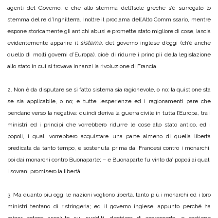
agenti del Governo, e che allo stemma dell’Isole greche s’è surrogato lo
stemma del re d’Inghilterra. Inoltre il proclama dell’Alto Commissario, mentre
espone storicamente gli antichi abusi e promette stato migliore di cose, lascia
evidentemente apparire il
sistema
, del governo inglese d’oggi (ch’è anche
quello di molti governi d’Europa), cioè di ridurre i principii della legislazione
allo stato in cui si trovava innanzi la rivoluzione di Francia.
2. Non è da disputare se sì fatto sistema sia ragionevole, o no: la quistione sta
se sia applicabile, o no; e tutte l’esperienze ed i ragionamenti pare che
pendano verso la negativa: quindi deriva la guerra civile in tutta l’Europa, tra i
ministri ed i principi che vorrebbero ridurre le cose allo stato antico, ed i
popoli, i quali vorrebbero acquistare una parte almeno di quella libertà
predicata da tanto tempo, e sostenuta prima dai Francesi contro i monarchi,
poi dai monarchi contro Buonaparte; – e Buonaparte fu vinto da’ popoli ai quali
i sovrani promisero la libertà.
3. Ma quanto più oggi le nazioni vogliono libertà, tanto più i monarchi ed i loro
ministri tentano di ristringerla; ed il governo inglese, appunto perché ha