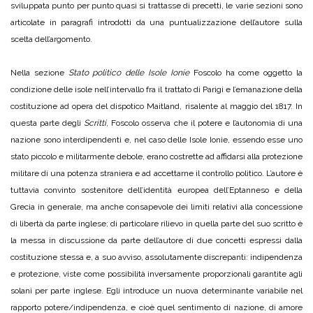
sviluppata punto per punto quasi si trattasse di precetti, le varie sezioni sono
articolate in paragrafi introdotti da una puntualizzazione dell’autore sulla
scelta dell’argomento.
Nella sezione
Stato politico delle Isole Ionie
Foscolo ha come oggetto la
condizione delle isole nell’intervallo fra il trattato di Parigi e l’emanazione della
costituzione ad opera del dispotico Maitland, risalente al maggio del 1817. In
questa parte degli
Scritti
, Foscolo osserva che il potere e l’autonomia di una
nazione sono interdipendenti e, nel caso delle Isole Ionie, essendo esse uno
stato piccolo e militarmente debole, erano costrette ad affidarsi alla protezione
militare di una potenza straniera e ad accettarne il controllo politico. L’autore è
tuttavia convinto sostenitore dell’identità europea dell’Eptanneso e della
Grecia in generale, ma anche consapevole dei limiti relativi alla concessione
di libertà da parte inglese; di particolare rilievo in quella parte del suo scritto è
la messa in discussione da parte dell’autore di due concetti espressi dalla
costituzione stessa e, a suo avviso, assolutamente discrepanti: indipendenza
e protezione, viste come possibilità inversamente proporzionali garantite agli
solani per parte inglese. Egli introduce un nuova determinante variabile nel
rapporto potere/indipendenza, e cioè quel sentimento di nazione, di amore