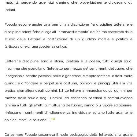
maturità perdendo quei vizi d’animo che proverbialmente dividevano gli
isolani.
Foscolo espone anche una ben chiara distinzione fra discipline letterarie e
discipline scientifiche e lega all’ “ammaestramento” dell’animo esercitato dallo
studio delle Lettere la costruzione di un giudizio morale e politico e
l’articolazione di una coscienza critica:
Letterarie discipline sono la storia, l’oratoria e la poesia, tutti quegli studi
insomma che esercitano l’intelletto per mezzo de’ sentimenti del cuore, che
insegnano a sentire passioni belle e generose, e rappresentarle, e desumere
quindi, e diffondere e perpetuare costumi, opinioni e principj utili alla vita
pratica giornaliera degli uomini. […] Le lettere ammaestrando gli uomini per
mezzo dello studio degli uomini, ed eccitando passioni e commuovendo
l’anima a tutti gli affetti tumultuanti dell’uomo, danno più vigore ad operare,
rinforzano i sentimenti d’indipendenza individuale, agitano tutte quante le
[9]
opinioni morali e politiche […]
Da sempre Foscolo sosteneva il ruolo pedagogico della letteratura, la quale