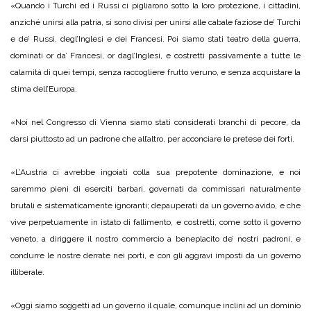
«Quando i Turchi ed i Russi ci pigliarono sotto la loro protezione, i cittadini,
anziché unirsi alla patria, si sono divisi per unirsi alle cabale faziose de’ Turchi
e de’ Russi, degl’Inglesi e dei Francesi. Poi siamo stati teatro della guerra,
dominati or da’ Francesi, or dagl’Inglesi, e costretti passivamente a tutte le
calamità di quei tempi, senza raccogliere frutto veruno, e senza acquistare la
stima dell’Europa.
«Noi nel Congresso di Vienna siamo stati considerati branchi di pecore, da
darsi piuttosto ad un padrone che all’altro, per acconciare le pretese dei forti.
«L’Austria ci avrebbe ingoiati colla sua prepotente dominazione, e noi
saremmo pieni di eserciti barbari, governati da commissari naturalmente
brutali e sistematicamente ignoranti; depauperati da un governo avido, e che
vive perpetuamente in istato di fallimento, e costretti, come sotto il governo
veneto, a diriggere il nostro commercio a beneplacito de’ nostri padroni, e
condurre le nostre derrate nei porti, e con gli aggravi imposti da un governo
illiberale.
«Oggi siamo soggetti ad un governo il quale, comunque inclini ad un dominio