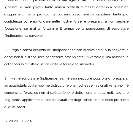
commercio
dei prodotti della nostra agricoltura. E quanto saremo men
ignoranti e men poveri, tanto minori pretesti e mezzi daremo a’ forestieri
d’opprimerci, tanta più dignità potremo assumere di carattere, tanta più
confidenza potremo fondare nelle nostre forze, e prepararci a non perdere
l’occasione, se mai la fortuna e il tempo ce la porgessero, di acquistare
l’indipendenza davvero».
22. Regola senza eccezione: l’indipendenza non si deve né si può ricevere in
dono; bensì la si acquista per determinata volontà universale d’una nazione, e
col concorso di tutte quante unite le forze degl’individui.
23. Ma né acquistare l’indipendenza, né sarà neppure possibile di prepararsi
ad acquistarla col tempo, né l’istruzione o le ricchezze nazionali varranno, né
concorso di forze, se non vi sarà
unione
; e dell’unione si tratta nella sezione
seguente, applicando le teorie al carattere degl’Isolani, ed allo stato presente
di que’ paesi.
SEZIONE TERZA