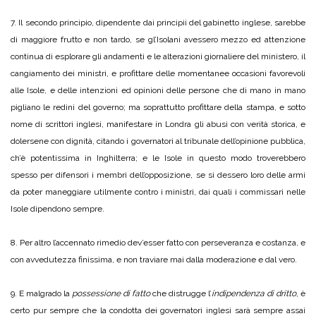
7. Il secondo principio, dipendente dai principii del gabinetto inglese, sarebbe
di maggiore frutto e non tardo, se gl’Isolani avessero mezzo ed attenzione
continua di esplorare gli andamenti e le alterazioni giornaliere del ministero, il
cangiamento dei ministri, e profittare delle momentanee occasioni favorevoli
alle Isole, e delle intenzioni ed opinioni delle persone che di mano in mano
pigliano le redini del governo; ma soprattutto profittare della stampa, e sotto
nome di scrittori inglesi, manifestare in Londra gli abusi con verità storica, e
dolersene con dignità, citando i governatori al tribunale dell’opinione pubblica,
ch’è potentissima in Inghilterra; e le Isole in questo modo troverebbero
spesso per difensori i membri dell’opposizione, se si dessero loro delle armi
da poter maneggiare utilmente contro i ministri, dai quali i commissari nelle
Isole dipendono sempre.
8. Per altro l’accennato rimedio dev’esser fatto con perseveranza e costanza, e
con avvedutezza finissima, e non traviare mai dalla moderazione e dal vero.
9. E malgrado la
possessione di fatto
che distrugge l’
indipendenza di dritto
, è
certo pur sempre che la condotta dei governatori inglesi sarà sempre assai