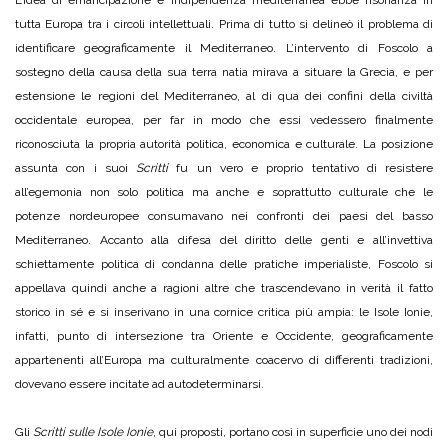
L’idea di emancipazione e indipendenza mediterranea ebbe risonanza in
tutta Europa tra i circoli intellettuali. Prima di tutto si delineò il problema di
identificare geograficamente il Mediterraneo. L’intervento di Foscolo a
sostegno della causa della sua terra natia mirava a situare la Grecia, e per
estensione le regioni del Mediterraneo, al di qua dei confini della civiltà
occidentale europea, per far in modo che essi vedessero finalmente
riconosciuta la propria autorità politica, economica e culturale. La posizione
assunta con i suoi
Scritti
fu un vero e proprio tentativo di resistere
all’egemonia non solo politica ma anche e soprattutto culturale che le
potenze nordeuropee consumavano nei confronti dei paesi del basso
Mediterraneo. Accanto alla difesa del diritto delle genti e all’invettiva
schiettamente politica di condanna delle pratiche imperialiste, Foscolo si
appellava quindi anche a ragioni altre che trascendevano in verità il fatto
storico in sé e si inserivano in una cornice critica più ampia: le Isole Ionie,
infatti, punto di intersezione tra Oriente e Occidente, geograficamente
appartenenti all’Europa ma culturalmente coacervo di differenti tradizioni,
dovevano essere incitate ad autodeterminarsi.
Gli
Scritti sulle Isole Ionie
, qui proposti, portano così in superficie uno dei nodi