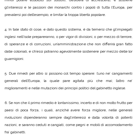
minor potere assoluto sui sudditi, desidera di accrescerlo, e sostiene
gl’interessi e le passioni dei monarchi contro i popoli di tutta l’Europa, per
prevalersi poi dell’esempio, e limitar la troppa libertà popolare.
4. In tale stato di cose, e dato questo sistema, è da temersi che gl’impiegati
inglesi nell’Isole prepareranno, o per vigor di divisioni, o per mezzo di terrore,
di speranze e di corruzioni, un’amministrazione che non differirà gran fatto
dalle coloniali, e ch’essi potranno agevolmente sostenere per mezzo delle lor
guarnigioni.
5. Due rimedi per altro si possono col tempo sperare: l’uno ne’ cangiamenti
generali dell’Europa, la quale pare agitata più che mai; l’altro ne’
miglioramenti e nelle mutazioni dei principii politici del gabinetto inglese.
6. Se non che il primo rimedio è lontanissimo, incerto e di non molto frutto per
paesi di poca forza, i quali, anziché avere forza migliore, nelle generali
rivoluzioni dipenderanno sempre dagl’interessi e dalla volontà di potenti
nazioni, e saranno ceduti e cangiati, come pegni e mobili di accomodamento
fra’ gabinetti.