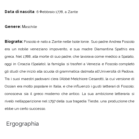
Data di nascita
: 6 Φebbraio 1778, a Zante
Genere:
Μaschile
Biografia:
Foscolo è nato a Zante nelle Isole Ionie. Suo padre Andrea Foscolo
era un nobile veneziano impoverito, e sua madre Diamantina Spathis era
greca. Nel 1788, alla morte di suo padre, che lavorava come medico a Spalato,
oggi in Croazia (Spalato), la famiglia si trasferì a Venezia e Foscolo completò
gli studi che iniziò alla scuola di grammatica dalmata all’Università di Padova.
Tra i suoi maestri padovani c’era l’Abbé Melchiore Cesarotti, la cui versione di
Ossian era molto popolare in Italia, e che influenzò i gusti letterari di Foscolo;
conosceva sia il greco moderno che antico. La sua ambizione letteraria si
rivelò nell’apparizione nel 1797 della sua tragedia Tieste, una produzione che
ebbe un certo successo.
Ergographia