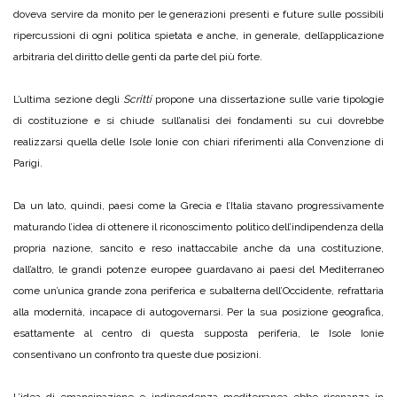
doveva servire da monito per le generazioni presenti e future sulle possibili
ripercussioni di ogni politica spietata e anche, in generale, dell’applicazione
arbitraria del diritto delle genti da parte del più forte.
L’ultima sezione degli
Scritti
propone una dissertazione sulle varie tipologie
di costituzione e si chiude sull’analisi dei fondamenti su cui dovrebbe
realizzarsi quella delle Isole Ionie con chiari riferimenti alla Convenzione di
Parigi.
Da un lato, quindi, paesi come la Grecia e l’Italia stavano progressivamente
maturando l’idea di ottenere il riconoscimento politico dell’indipendenza della
propria nazione, sancito e reso inattaccabile anche da una costituzione,
dall’altro, le grandi potenze europee guardavano ai paesi del Mediterraneo
come un’unica grande zona periferica e subalterna dell’Occidente, refrattaria
alla modernità, incapace di autogovernarsi. Per la sua posizione geografica,
esattamente al centro di questa supposta periferia, le Isole Ionie
consentivano un confronto tra queste due posizioni.