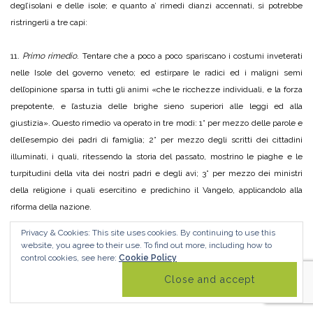
degl’isolani e delle isole; e quanto a’ rimedi dianzi accennati, si potrebbe
ristringerli a tre capi:
11.
Primo rimedio
. Tentare che a poco a poco spariscano i costumi inveterati
nelle Isole del governo veneto; ed estirpare le radici ed i maligni semi
dell’opinione sparsa in tutti gli animi «che le ricchezze individuali, e la forza
prepotente, e l’astuzia delle brighe sieno superiori alle leggi ed alla
giustizia». Questo rimedio va operato in tre modi: 1° per mezzo delle parole e
dell’esempio dei padri di famiglia; 2° per mezzo degli scritti dei cittadini
illuminati, i quali, ritessendo la storia del passato, mostrino le piaghe e le
turpitudini della vita dei nostri padri e degli avi; 3° per mezzo dei ministri
della religione i quali esercitino e predichino il Vangelo, applicandolo alla
riforma della nazione.
Privacy & Cookies: This site uses cookies. By continuing to use this
12. Da questo primo rimedio deriverà col tempo il salutare effetto che i Greci
website, you agree to their use.
To find out more, including how to
nell’Isole abborriranno ogni costume straniero o tirannico, ed assumeranno
control cookies, see here:
Cookie Policy
costumi più peculiari e propri al loro paese; e l’aver abitudini proprie ed aliene
dagli stranieri è principio d’unione e d’indipendenza.