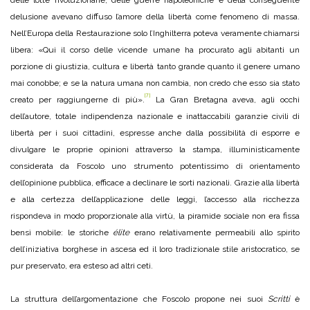
delle lotte rivoluzionarie, delle guerre napoleoniche e della conseguente
delusione avevano diffuso l’amore della libertà come fenomeno di massa.
Nell’Europa della Restaurazione solo l’Inghilterra poteva veramente chiamarsi
libera: «Qui il corso delle vicende umane ha procurato agli abitanti un
porzione di giustizia, cultura e libertà tanto grande quanto il genere umano
mai conobbe; e se la natura umana non cambia, non credo che esso sia stato
[7]
creato per raggiungerne di più».
La Gran Bretagna aveva, agli occhi
dell’autore, totale indipendenza nazionale e inattaccabili garanzie civili di
libertà per i suoi cittadini, espresse anche dalla possibilità di esporre e
divulgare le proprie opinioni attraverso la stampa, illuministicamente
considerata da Foscolo uno strumento potentissimo di orientamento
dell’opinione pubblica, efficace a declinare le sorti nazionali. Grazie alla libertà
e alla certezza dell’applicazione delle leggi, l’accesso alla ricchezza
rispondeva in modo proporzionale alla virtù, la piramide sociale non era fissa
bensì mobile: le storiche
élite
erano relativamente permeabili allo spirito
dell’iniziativa borghese in ascesa ed il loro tradizionale stile aristocratico, se
pur preservato, era esteso ad altri ceti.
La struttura dell’argomentazione che Foscolo propone nei suoi
Scritti
è