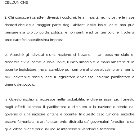
DELL’UNIONE
1. Chi conosce i caratteri diversi, i costumi, le animosità municipali e le risse
domestiche della maggior parte degli abitanti delle Isole Jonie, non può
pensare alla loro concordia politica, e non sentire ad un tempo che il volerla
predicare è disperatissima impresa.
2. Allorché gl’individui d’una nazione si trovano in un pessimo stato di
discordia civile, come le Isole Jonie, l’unico rimedio è la mano arbitraria d’un
potente legislatore; ma si starebbe pur sempre al probabilissimo, anzi per lo
più inevitabile rischio, che il legislatore divenisse insieme pacificatore e
tiranno del popolo.
3. Questo rischio si accresce nella probabilità, e diverrà assai più funesto
negli effetti, allorché il pacificatore è straniero e la nazione dipende dal
governo di una nazione lontana e potente. In questo caso l’unione, anziché
essere fomentata, è artifiziosamente distrutta da’ governatori forestieri e da
quei cittadini che per qualunque interesse si vendono a’ forestieri.