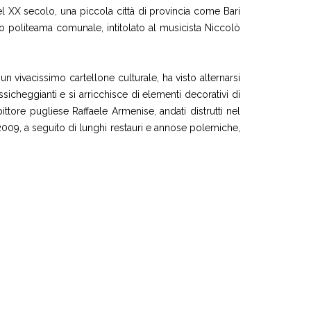
 del XX secolo, una piccola città di provincia come Bari
o politeama comunale, intitolato al musicista Niccolò
n vivacissimo cartellone culturale, ha visto alternarsi
ssicheggianti e si arricchisce di elementi decorativi di
ttore pugliese Raffaele Armenise, andati distrutti nel
l 2009, a seguito di lunghi restauri e annose polemiche,