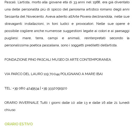
Pascali. L’artista, morto alla giovane età di 33 anni nel 1968, era già diventato
una delle personalità più di spicco del panorama artistico romano degli anni
Sessanta del Novecento. Aveva aderito all’Arte Povera declinandola, nelle sue
stravaganti installazioni, in toni ludici e provocatori. Nelle sue opere è
possibile cogliere anche numerose suggestioni legate ai colori e ai paesaggi
pugliesi: mare, terra, campi e animali, reinterpretati secondo la
personalissima poetica pascaliana, sono i soggetti prediletti dell’artista.
FONDAZIONE PINO PASCALI
MUSEO DI ARTE CONTEMPORANEA
VIA PARCO DEL LAURO 119
70044 POLIGNANO A MARE (BA)
TEL: +39 080 4249534 | +39 3332091920
ORARIO INVERNALE
Tutti i giorni dalle 10 alle 13
e dalle 16 alle 21
lunedì
chiuso
ORARIO ESTIVO