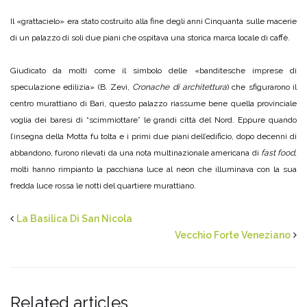
Il «grattacielo» era stato costruito alla fine degli anni Cinquanta sulle macerie
di un palazzo di soli due piani che ospitava una storica marca locale di caffè.
Giudicato da molti come il simbolo delle «banditesche imprese di
speculazione edilizia» (B. Zevi,
Cronache di architettura
) che sfigurarono il
centro murattiano di Bari, questo palazzo riassume bene quella provinciale
voglia dei baresi di “scimmiottare” le grandi città del Nord. Eppure quando
l’insegna della Motta fu tolta e i primi due piani dell’edificio, dopo decenni di
abbandono, furono rilevati da una nota multinazionale americana di
fast food,
molti hanno rimpianto la pacchiana luce al neon che illuminava con la sua
fredda luce rossa le notti del quartiere murattiano.
La Basilica Di San Nicola
Vecchio Forte Veneziano
Related articles