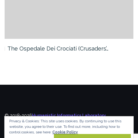
The Ospedale Dei Crociati (Crusaders’…
© 2018-2026
Humanistic Informatics Laboratory
,
Privacy & Cookies: This site uses cookies. By continuing to use this
Department of Informatics
,
Ionian University
website, you agree to their use.
To find out more, including how to
control cookies, see here:
Cookie Policy