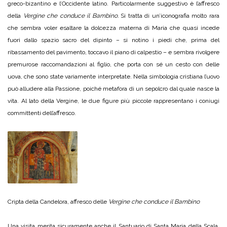
greco-bizantino e l’Occidente latino. Particolarmente suggestivo è l’affresco
della
Vergine che conduce il Bambino.
Si tratta di un’iconografia molto rara
che sembra voler esaltare la dolcezza materna di Maria che quasi incede
fuori dallo spazio sacro del dipinto – si notino i piedi che, prima del
ribassamento del pavimento, toccavo il piano di calpestio – e sembra rivolgere
premurose raccomandazioni al figlio, che porta con sé un cesto con delle
uova, che sono state variamente interpretate. Nella simbologia cristiana l’uovo
può alludere alla Passione, poiché metafora di un sepolcro dal quale nasce la
vita. Al lato della Vergine, le due figure più piccole rappresentano i coniugi
committenti dell’affresco.
Cripta della Candelora, affresco delle
Vergine che conduce il Bambino
Una visita merita sicuramente anche il Santuario di Santa Maria della Scala,