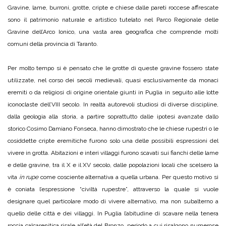
Gravine, lame, burroni, grotte, cripte e chiese dalle pareti roccese affrescate
sono il patrimonio naturale e artistico tutelato nel Parco Regionale delle
Gravine dell’Arco Ionico, una vasta area geografica che comprende molti
comuni della provincia di Taranto.
Per molto tempo si è pensato che le grotte di queste gravine fossero state
utilizzate, nel corso dei secoli medievali, quasi esclusivamente da monaci
eremiti o da religiosi di origine orientale giunti in Puglia in seguito alle lotte
iconoclaste dell’VIII secolo. In realtà autorevoli studiosi di diverse discipline,
dalla geologia alla storia, a partire soprattutto dalle ipotesi avanzate dallo
storico Cosimo Damiano Fonseca, hanno dimostrato che le chiese rupestri o le
cosiddette cripte eremitiche furono solo una delle possibili espressioni del
vivere in grotta. Abitazioni e interi villaggi furono scavati sui fianchi delle lame
e delle gravine, tra il X e il XV secolo, dalle popolazioni locali che scelsero la
vita
in rupe
come cosciente alternativa a quella urbana. Per questo motivo si
è coniata l’espressione “civiltà rupestre”, attraverso la quale si vuole
designare quel particolare modo di vivere alternativo, ma non subalterno a
quello delle città e dei villaggi. In Puglia l’abitudine di scavare nella tenera
roccia calcarenitica risale all’età del Bronzo, periodo a cui risalgono numerose