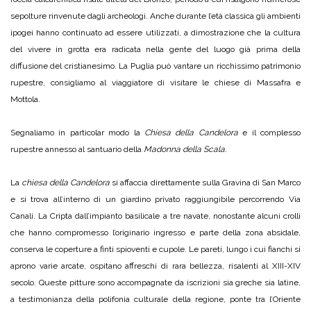
sepolture rinvenute dagli archeologi. Anche durante l’età classica gli ambienti
ipogei hanno continuato ad essere utilizzati, a dimostrazione che la cultura
del vivere in grotta era radicata nella gente del luogo già prima della
diffusione del cristianesimo. La Puglia può vantare un ricchissimo patrimonio
rupestre, consigliamo al viaggiatore di visitare le chiese di Massafra e
Mottola.
Segnaliamo in particolar modo la
Chiesa della Candelora
e il complesso
rupestre annesso al santuario della
Madonna della Scala.
La
chiesa della Candelora
si affaccia direttamente sulla Gravina di San Marco
e si trova all’interno di un giardino privato raggiungibile percorrendo Via
Canali. La Cripta dall’impianto basilicale a tre navate, nonostante alcuni crolli
che hanno compromesso l’originario ingresso e parte della zona absidale,
conserva le coperture a finti spioventi e cupole. Le pareti, lungo i cui fianchi si
aprono varie arcate, ospitano affreschi di rara bellezza, risalenti al XIII-XIV
secolo. Queste pitture sono accompagnate da iscrizioni sia greche sia latine,
a testimonianza della polifonia culturale della regione, ponte tra l’Oriente