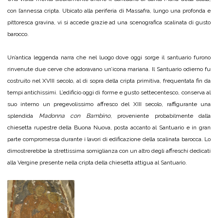
con l’annessa cripta. Ubicato alla periferia di Massafra, lungo una profonda e
pittoresca gravina, vi si accede grazie ad una scenografica scalinata di gusto
barocco.
Un’antica leggenda narra che nel luogo dove oggi sorge il santuario furono
rinvenute due cerve che adoravano un’icona mariana. Il Santuario odierno fu
costruito nel XVIII secolo, al di sopra della cripta primitiva, frequentata fin da
tempi antichissimi. L’edificio oggi di forme e gusto settecentesco, conserva al
suo interno un pregevolissimo affresco del XIII secolo, raffigurante una
splendida
Madonna con Bambino
, proveniente probabilmente dalla
chiesetta rupestre della Buona Nuova, posta accanto al Santuario e in gran
parte compromessa durante i lavori di edificazione della scalinata barocca. Lo
dimostrerebbe la strettissima somiglianza con un altro degli affreschi dedicati
alla Vergine presente nella cripta della chiesetta attigua al Santuario.