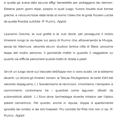
e quello gli aveva dato alcune effigi benedette per proteggersi dai demoni.
Ebbene pochi giorni dopo, proprio in quel luogo, furono trovate due tombe
greche, e nessuno tolse dalla testa al nonno l’idea che le grida fossero uscite
da quella finestra sull’Ade. (P. Rumiz,
Appia
)
Lasciamo Gravina, le sue grotte e le sue storie, per proseguire il nostro
itinerario lungo la via Appia sui passi di Rumiz che, attraversando la Murgia,
passa da Altamura, secondo alcuni studiosi l’antica città di Blera, prossima
tappa del nostro percorso. Il giornalista mette in guardia il viaggiatore su
quanto sia difficile percorrere questo tratto di strada a piedi:
Se c’è un luogo dove sul tracciato dell’Appia non ci sono dubbi, ce lo abbiamo
davanti. Lo dicono gli itinerari romani, la Tabula Peutigeriana, le carte IGM del
secondo dopoguerra. […] Scavalchiamo le recinzioni, rimontiamo i terrapieni e
camminiamo contromano tra i guardrail come lagunari, sfiorati da
automobilisti allibiti. […] Ecco dove l’archeologia diventa intralcio per l’italico
potere cementizio. Per questo, anche in Apulia, l’Appia è apertamente
ignorata dai sindaci e dai loro tirapiedi. Più comodo far finta che non ci sia. (P.
Rumiz,
Appia
)