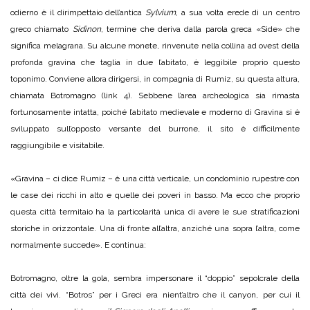
odierno è il dirimpettaio dell’antica
Sylvium
, a sua volta erede di un centro
greco chiamato
Sidinon
, termine che deriva dalla parola greca «Side» che
significa melagrana. Su alcune monete, rinvenute nella collina ad ovest della
profonda gravina che taglia in due l’abitato, è leggibile proprio questo
toponimo. Conviene allora dirigersi, in compagnia di Rumiz, su questa altura,
chiamata Botromagno (link 4). Sebbene l’area archeologica sia rimasta
fortunosamente intatta, poiché l’abitato medievale e moderno di Gravina si è
sviluppato sull’opposto versante del burrone, il sito è difficilmente
raggiungibile e visitabile.
«Gravina – ci dice Rumiz – è una città verticale, un condominio rupestre con
le case dei ricchi in alto e quelle dei poveri in basso. Ma ecco che proprio
questa città termitaio ha la particolarità unica di avere le sue stratificazioni
storiche in orizzontale. Una di fronte all’altra, anziché una sopra l’altra, come
normalmente succede». E continua:
Botromagno, oltre la gola, sembra impersonare il “doppio” sepolcrale della
città dei vivi. “Botros” per i Greci era nient’altro che il canyon, per cui il