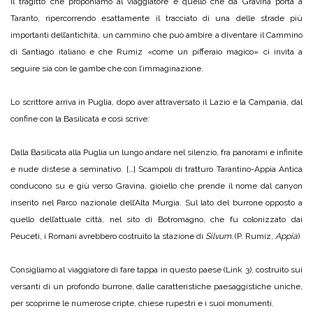
Il tragitto che proponiamo al viaggiatore è quello che da Gravina porta a
Taranto, ripercorrendo esattamente il tracciato di una delle strade più
importanti dell’antichità, un cammino che può ambire a diventare il Cammino
di Santiago italiano e che Rumiz «come un pifferaio magico» ci invita a
seguire sia con le gambe che con l’immaginazione.
Lo scrittore arriva in Puglia, dopo aver attraversato il Lazio e la Campania, dal
confine con la Basilicata e così scrive:
Dalla Basilicata alla Puglia un lungo andare nel silenzio, fra panorami e infinite
e nude distese a seminativo. […] Scampoli di tratturo Tarantino-Appia Antica
conducono su e giù verso Gravina, gioiello che prende il nome dal canyon
inserito nel Parco nazionale dell’Alta Murgia. Sul lato del burrone opposto a
quello dell’attuale città, nel sito di Botromagno, che fu colonizzato dai
Peuceti, i Romani avrebbero costruito la stazione di
Silvum.
(P. Rumiz,
Appia
)
Consigliamo al viaggiatore di fare tappa in questo paese (Link 3), costruito sui
versanti di un profondo burrone, dalle caratteristiche paesaggistiche uniche,
per scoprirne le numerose cripte, chiese rupestri e i suoi monumenti.