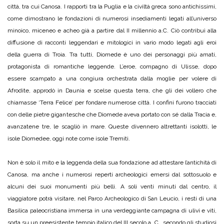
città, tra cui Canosa. I rapporti tra la Puglia e la civiltà greca sono antichissimi,
come dimostrano le fondazioni di numerosi insediamenti legati all’universo
minoico, miceneo e acheo già a partire dal II millennio a.C. Ciò contribuì alla
diffusione di racconti leggendari e mitologici in vario modo legati agli eroi
della guerra di Troia. Tra tutti, Diomede è uno dei personaggi più amati,
protagonista di romantiche leggende. L’eroe, compagno di Ulisse, dopo
essere scampato a una congiura orchestrata dalla moglie per volere di
Afrodite, approdò in Daunia e scelse questa terra, che gli dei vollero che
chiamasse ‘Terra Felice’ per fondare numerose città. I confini furono tracciati
con delle pietre gigantesche che Diomede aveva portato con sé dalla Tracia e,
avanzatene tre, le scagliò in mare. Queste divennero altrettanti isolotti, le
isole Diomedee, oggi note come isole Tremiti.
Non è solo il mito e la leggenda della sua fondazione ad attestare l’antichità di
Canosa, ma anche i numerosi reperti archeologici emersi dal sottosuolo e
alcuni dei suoi monumenti più belli. A soli venti minuti dal centro, il
viaggiatore potrà visitare, nel Parco Archeologico di San Leucio, i resti di una
Basilica paleocristiana immersa in una verdeggiante campagna di ulivi e viti,
sorta su un preesistente tempio italico del III secolo a. C., secondo gli studiosi