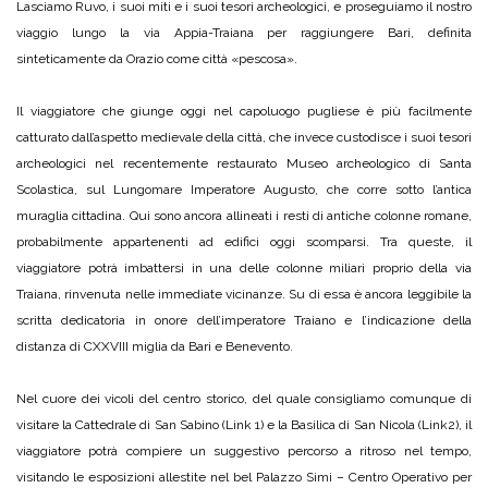
Lasciamo Ruvo, i suoi miti e i suoi tesori archeologici, e proseguiamo il nostro
viaggio lungo la via Appia-Traiana per raggiungere Bari, definita
sinteticamente da Orazio come città «pescosa».
Il viaggiatore che giunge oggi nel capoluogo pugliese è più facilmente
catturato dall’aspetto medievale della città, che invece custodisce i suoi tesori
archeologici nel recentemente restaurato Museo archeologico di Santa
Scolastica, sul Lungomare Imperatore Augusto, che corre sotto l’antica
muraglia cittadina. Qui sono ancora allineati i resti di antiche colonne romane,
probabilmente appartenenti ad edifici oggi scomparsi. Tra queste, il
viaggiatore potrà imbattersi in una delle colonne miliari proprio della via
Traiana, rinvenuta nelle immediate vicinanze. Su di essa è ancora leggibile la
scritta dedicatoria in onore dell’imperatore Traiano e l’indicazione della
distanza di CXXVIII miglia da Bari e Benevento.
Nel cuore dei vicoli del centro storico, del quale consigliamo comunque di
visitare la Cattedrale di San Sabino (Link 1) e la Basilica di San Nicola (Link2), il
viaggiatore potrà compiere un suggestivo percorso a ritroso nel tempo,
visitando le esposizioni allestite nel bel Palazzo Simi – Centro Operativo per