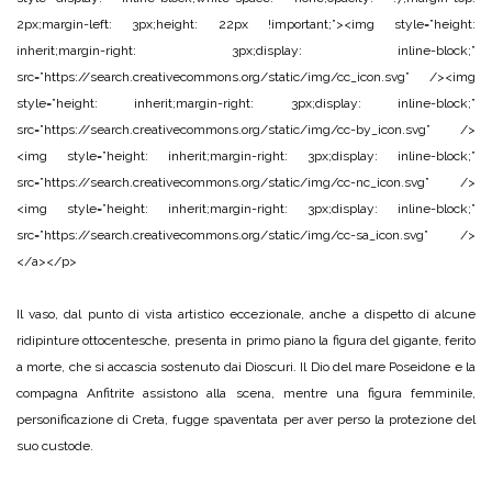
2px;margin-left: 3px;height: 22px !important;”><img style=”height:
inherit;margin-right: 3px;display: inline-block;”
src=”https://search.creativecommons.org/static/img/cc_icon.svg” /><img
style=”height: inherit;margin-right: 3px;display: inline-block;”
src=”https://search.creativecommons.org/static/img/cc-by_icon.svg” />
<img style=”height: inherit;margin-right: 3px;display: inline-block;”
src=”https://search.creativecommons.org/static/img/cc-nc_icon.svg” />
<img style=”height: inherit;margin-right: 3px;display: inline-block;”
src=”https://search.creativecommons.org/static/img/cc-sa_icon.svg” />
</a></p>
Il vaso, dal punto di vista artistico eccezionale, anche a dispetto di alcune
ridipinture ottocentesche, presenta in primo piano la figura del gigante, ferito
a morte, che si accascia sostenuto dai Dioscuri. Il Dio del mare Poseidone e la
compagna Anfitrite assistono alla scena, mentre una figura femminile,
personificazione di Creta, fugge spaventata per aver perso la protezione del
suo custode.