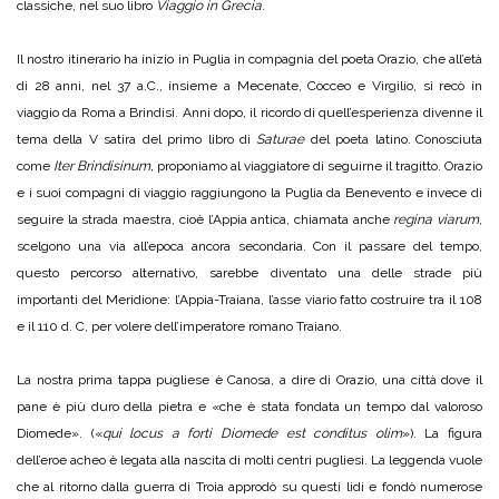
classiche, nel suo libro
Viaggio in Grecia
.
Il nostro itinerario ha inizio in Puglia in compagnia del poeta Orazio, che all’età
di 28 anni, nel 37 a.C., insieme a Mecenate, Cocceo e Virgilio, si recò in
viaggio da Roma a Brindisi. Anni dopo, il ricordo di quell’esperienza divenne il
tema della V satira del primo libro di
Saturae
del poeta latino
.
Conosciuta
come
Iter Brindisinum,
proponiamo al viaggiatore di seguirne il tragitto. Orazio
e i suoi compagni di viaggio raggiungono la Puglia da Benevento e invece di
seguire la strada maestra, cioè l’Appia antica, chiamata anche
regina viarum
,
scelgono una via all’epoca ancora secondaria. Con il passare del tempo,
questo percorso alternativo, sarebbe diventato una delle strade più
importanti del Meridione: l’Appia-Traiana, l’asse viario fatto costruire tra il 108
e il 110 d. C, per volere dell’imperatore romano Traiano.
La nostra prima tappa pugliese è Canosa, a dire di Orazio, una città dove il
pane è più duro della pietra e «che è stata fondata un tempo dal valoroso
Diomede». («
qui locus a forti Diomede est conditus olim
»). La figura
dell’eroe acheo è legata alla nascita di molti centri pugliesi. La leggenda vuole
che al ritorno dalla guerra di Troia approdò su questi lidi e fondò numerose