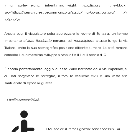
<img style=”height: inherit;margin-right: 3px;display: inline-block;”
src=”https://search.creativecommons.org/static/img/cc-sa_icon.svg” />
</a></p>
Ancora oggi il viaggiatore potrà apprezzare le rovine di Egnazia, un tempo
importante
civitas foederata
romana, poi
municipium
, situato lungo la via
Traiana, entro la sua scenografica posizione difronte al mare. La città romana
conobbe il suo massimo sviluppo a cavallo tra il II e III secolo d. C.
È ancora perfettamente leggibile l’asse viario lastricato della via imperiale, ai
cui lati sorgevano le botteghe, il foro, le basiliche civili e una vasta aria
santuariale di epoca augustea.
Livello Accessibilità:
Il Museo ed il Parco Egnazia: sono accessibili ai