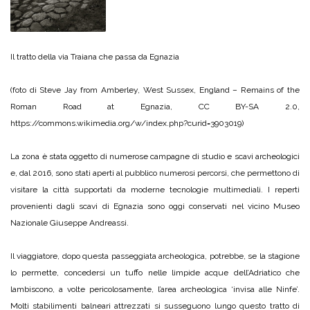
Il tratto della via Traiana che passa da Egnazia
(foto di Steve Jay from Amberley, West Sussex, England – Remains of the
Roman Road at Egnazia, CC BY-SA 2.0,
https://commons.wikimedia.org/w/index.php?curid=3903019)
La zona è stata oggetto di numerose campagne di studio e scavi archeologici
e, dal 2016, sono stati aperti al pubblico numerosi percorsi, che permettono di
visitare la città supportati da moderne tecnologie multimediali. I reperti
provenienti dagli scavi di Egnazia sono oggi conservati nel vicino Museo
Nazionale Giuseppe Andreassi.
Il viaggiatore, dopo questa passeggiata archeologica, potrebbe, se la stagione
lo permette, concedersi un tuffo nelle limpide acque dell’Adriatico che
lambiscono, a volte pericolosamente, l’area archeologica ‘invisa alle Ninfe’.
Molti stabilimenti balneari attrezzati si susseguono lungo questo tratto di