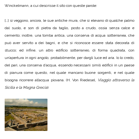
Winckelmann, a cui descrisse il sito con queste parole:
[…] si veggono, ancora, le sue antiche mura, che si elevano di qualche palmo
dal suolo, e son di pietra da taglio, posto a crudo, ossia senza calce e
cemento; inoltre, una tomba antica, una conserva di acqua sotterranea, che
può aver servito a dei bagni, e che si riconosce essere stata decorata di
stucco; ed infine, un altro edificio sotterraneo, di forma quadrata, con
un’apertura in ogni angolo, probabilmente, per dargli luce ed aria. Io lo credo,
del pari, una conserva d’acqua, essendo necessarii simili edificii in un paese
di pianura come questo, nel quale mancano buone sorgenti, e nel quale
bisogna ricorrere all’acqua piovana. (H. Von Riedesel,
Viaggio attraverso la
Sicilia e la Magna Grecia
)