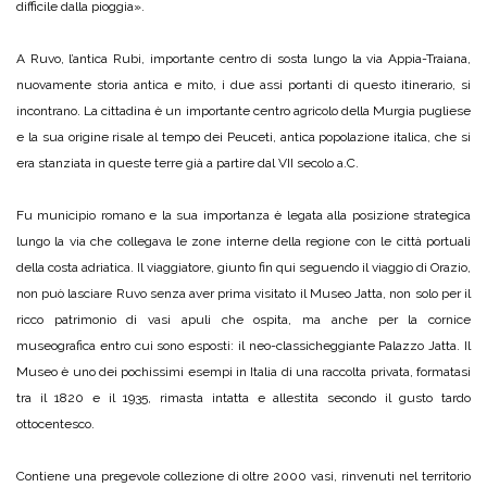
difficile dalla pioggia».
A Ruvo, l’antica Rubi, importante centro di sosta lungo la via Appia-Traiana,
nuovamente storia antica e mito, i due assi portanti di questo itinerario, si
incontrano. La cittadina è un importante centro agricolo della Murgia pugliese
e la sua origine risale al tempo dei Peuceti, antica popolazione italica, che si
era stanziata in queste terre già a partire dal VII secolo a.C.
Fu municipio romano e la sua importanza è legata alla posizione strategica
lungo la via che collegava le zone interne della regione con le città portuali
della costa adriatica. Il viaggiatore, giunto fin qui seguendo il viaggio di Orazio,
non può lasciare Ruvo senza aver prima visitato il Museo Jatta, non solo per il
ricco patrimonio di vasi apuli che ospita, ma anche per la cornice
museografica entro cui sono esposti: il neo-classicheggiante Palazzo Jatta. Il
Museo è uno dei pochissimi esempi in Italia di una raccolta privata, formatasi
tra il 1820 e il 1935, rimasta intatta e allestita secondo il gusto tardo
ottocentesco.
Contiene una pregevole collezione di oltre 2000 vasi, rinvenuti nel territorio