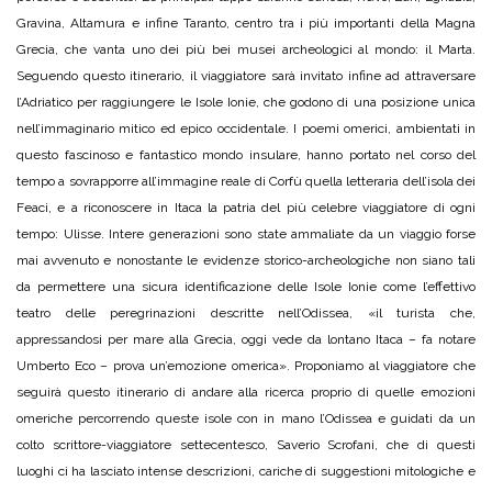
Gravina, Altamura e infine Taranto, centro tra i più importanti della Magna
Grecia, che vanta uno dei più bei musei archeologici al mondo: il Marta.
Seguendo questo itinerario, il viaggiatore sarà invitato infine ad attraversare
l’Adriatico per raggiungere le Isole Ionie, che godono di una posizione unica
nell’immaginario mitico ed epico occidentale. I poemi omerici, ambientati in
questo fascinoso e fantastico mondo insulare, hanno portato nel corso del
tempo a sovrapporre all’immagine reale di Corfù quella letteraria dell’isola dei
Feaci, e a riconoscere in Itaca la patria del più celebre viaggiatore di ogni
tempo: Ulisse. Intere generazioni sono state ammaliate da un viaggio forse
mai avvenuto e nonostante le evidenze storico-archeologiche non siano tali
da permettere una sicura identificazione delle Isole Ionie come l’effettivo
teatro delle peregrinazioni descritte nell’Odissea, «il turista che,
appressandosi per mare alla Grecia, oggi vede da lontano Itaca – fa notare
Umberto Eco – prova un’emozione omerica». Proponiamo al viaggiatore che
seguirà questo itinerario di andare alla ricerca proprio di quelle emozioni
omeriche percorrendo queste isole con in mano l’Odissea e guidati da un
colto scrittore-viaggiatore settecentesco, Saverio Scrofani, che di questi
luoghi ci ha lasciato intense descrizioni, cariche di suggestioni mitologiche e