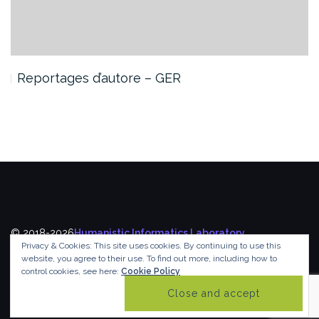
Reportages d’autore – GER
© 2018-2026
Humanistic Informatics Laboratory
,
Privacy & Cookies: This site uses cookies. By continuing to use this
Department of Informatics
,
Ionian University
website, you agree to their use.
To find out more, including how to
control cookies, see here:
Cookie Policy